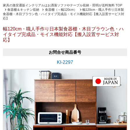
家具の激安通販インテリアルはお洒落ソファやテーブル収納・照明が送料無料 TOP
食器棚＆キッチン収納
食器棚（～幅120cm）
幅120cm・職人手作り日本製
食器棚・木目ブラウン色・ハイタイプ完成品・モイス機能対応【搬入設置サービス対
応】
幅120cm・職人手作り日本製食器棚・木目ブラウン色・ハ
イタイプ完成品・モイス機能対応【搬入設置サービス対
応】
お問合せ商品番号
KI-2297