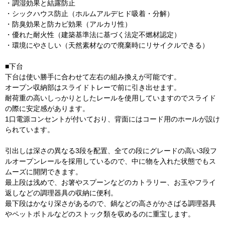
・調湿効果と結露防止
・シックハウス防止（ホルムアルデヒド吸着・分解）
・防臭効果と防カビ効果（アルカリ性）
・優れた耐火性（建築基準法に基づく法定不燃材認定）
・環境にやさしい（天然素材なので廃棄時にリサイクルできる）
■下台
下台は使い勝手に合わせて左右の組み換えが可能です。
オープン収納部はスライドトレーで前に引き出せます。
耐荷重の高いしっかりとしたレールを使用していますのでスライド
の際に安定感があります。
1口電源コンセントが付いており、背面にはコード用のホールが設け
られています。
引出しは深さの異なる3段を配置、全ての段にグレードの高い3段フ
ルオープンレールを採用しているので、中に物を入れた状態でもス
ムーズに開閉できます。
最上段は浅めで、お箸やスプーンなどのカトラリー、お玉やフライ
返しなどの調理器具の収納に便利。
最下段はかなり深さがあるので、鍋などの高さがかさばる調理器具
やペットボトルなどのストック類を収めるのに重宝します。