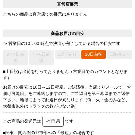
直営店展示
こちらの商品は直営店での展示はありません
商品お届けの目安
※ 営業日の10：00 時点で決済が完了している場合の目安です
2～4日前
4～6日前
1週間前後
10日前後
日時指定×
後
後
■土日祝は出荷を行っておりません（営業日でのカウントとなりま
す）
お届けの目安は10日～12日程度。ご決済後、当店よりメールで「お
届け可能日」をご連絡しますので、ご希望日を第三希望までご返信
下さい。地域によって配送日が異なります（例…火・金のみなど、
大都市以外はトラックの数が少ない為）
福岡県
この商品の発送元は
です
■関東・関西圏の都市部への「最短」の場合です