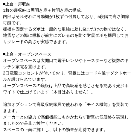
■上台・扉収納
3枚の扉収納は両開き扉＋片開き扉の構成。
内部はそれぞれに可動棚が1枚ずつ付属しており、5段階で高さ調節
可能です。
棚板を固定するダボは一般的な単純に差し込むだけの物ではなく、
地震などの際に棚板が前方にズレるのを防ぐ耐震ダボを採用してお
りグレードの高さが実感できます。
■上台・オープンスペース
オープンスペースは大開口で電子レンジやトースターなど複数のキ
ッチン家電を置けます。
2口電源コンセントが付いており、背板にはコードを通すダクトホー
ルが設けられています。
オープンスペースの底板は上品で高級感を感じさせる艶あり光沢ホ
ワイトで仕上げています（木目はありません）。
追加オプションで高級収納家具で使われる「モイス機能」を実装で
きます。
メーカーとの協力で高価機能にもかかわらず衝撃の低価格を実現し
ましたので是非ご検討ください。
スペースの上面に施工し、以下の効果が期待できます。