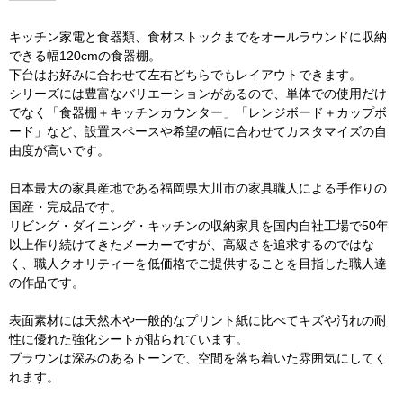
キッチン家電と食器類、食材ストックまでをオールラウンドに収納
できる幅120cmの食器棚。
下台はお好みに合わせて左右どちらでもレイアウトできます。
シリーズには豊富なバリエーションがあるので、単体での使用だけ
でなく「食器棚＋キッチンカウンター」「レンジボード＋カップボ
ード」など、設置スペースや希望の幅に合わせてカスタマイズの自
由度が高いです。
日本最大の家具産地である福岡県大川市の家具職人による手作りの
国産・完成品です。
リビング・ダイニング・キッチンの収納家具を国内自社工場で50年
以上作り続けてきたメーカーですが、高級さを追求するのではな
く、職人クオリティーを低価格でご提供することを目指した職人達
の作品です。
表面素材には天然木や一般的なプリント紙に比べてキズや汚れの耐
性に優れた強化シートが貼られています。
ブラウンは深みのあるトーンで、空間を落ち着いた雰囲気にしてく
れます。