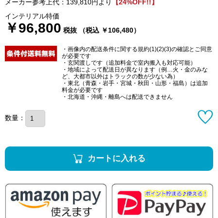
メーカー参考上代：139,810円より
【24%OFF!!】
インテリアル特価
￥96,800
税抜 （税込 ￥106,480）
・画像内の配送条件に関する規約(1)(2)(3)の確認とご同意
が必要です
・玄関渡しです（追加料金で室内搬入も対応可能）
・地域によって配送日が異なります（例…火・金のみな
ど、大都市以外はトラックの数が少ない為）
・東北（青森・岩手・宮城・秋田・山形・福島）は追加
料金が必要です
・北海道・沖縄・離島へは配送できません
数量：
カートに入れる