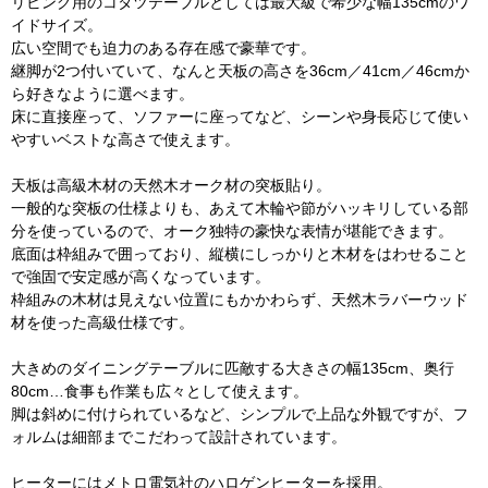
リビング用のコタツテーブルとしては最大級で希少な幅135cmのワ
イドサイズ。
広い空間でも迫力のある存在感で豪華です。
継脚が2つ付いていて、なんと天板の高さを36cm／41cm／46cmか
ら好きなように選べます。
床に直接座って、ソファーに座ってなど、シーンや身長応じて使い
やすいベストな高さで使えます。
天板は高級木材の天然木オーク材の突板貼り。
一般的な突板の仕様よりも、あえて木輪や節がハッキリしている部
分を使っているので、オーク独特の豪快な表情が堪能できます。
底面は枠組みで囲っており、縦横にしっかりと木材をはわせること
で強固で安定感が高くなっています。
枠組みの木材は見えない位置にもかかわらず、天然木ラバーウッド
材を使った高級仕様です。
大きめのダイニングテーブルに匹敵する大きさの幅135cm、奥行
80cm…食事も作業も広々として使えます。
脚は斜めに付けられているなど、シンプルで上品な外観ですが、フ
ォルムは細部までこだわって設計されています。
ヒーターにはメトロ電気社のハロゲンヒーターを採用。