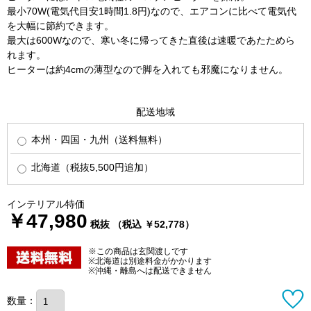
最小70W(電気代目安1時間1.8円)なので、エアコンに比べて電気代
を大幅に節約できます。
最大は600Wなので、寒い冬に帰ってきた直後は速暖であたためら
れます。
ヒーターは約4cmの薄型なので脚を入れても邪魔になりません。
配送地域
本州・四国・九州（送料無料）
北海道（税抜5,500円追加）
インテリアル特価
￥47,980
税抜 （税込 ￥52,778）
※この商品は玄関渡しです
※北海道は別途料金がかかります
※沖縄・離島へは配送できません
数量：