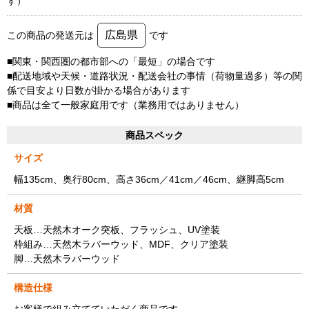
す）
広島県
この商品の発送元は
です
■関東・関西圏の都市部への「最短」の場合です
■配送地域や天候・道路状況・配送会社の事情（荷物量過多）等の関
係で目安より日数が掛かる場合があります
■商品は全て一般家庭用です（業務用ではありません）
商品スペック
サイズ
幅135cm、奥行80cm、高さ36cm／41cm／46cm、継脚高5cm
材質
天板…天然木オーク突板、フラッシュ、UV塗装
枠組み…天然木ラバーウッド、MDF、クリア塗装
脚…天然木ラバーウッド
構造仕様
お客様で組み立てていただく商品です