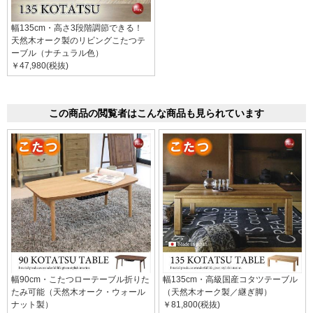
幅135cm・高さ3段階調節できる！
天然木オーク製のリビングこたつテ
ーブル（ナチュラル色）
￥47,980(税抜)
この商品の閲覧者はこんな商品も見られています
幅90cm・こたつローテーブル折りた
幅135cm・高級国産コタツテーブル
たみ可能（天然木オーク・ウォール
（天然木オーク製／継ぎ脚）
ナット製）
￥81,800(税抜)