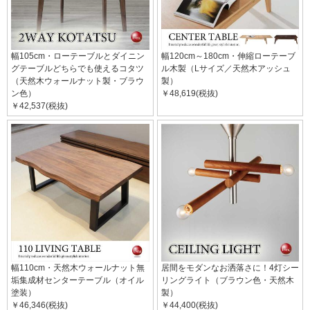
幅105cm・ローテーブルとダイニン
幅120cm～180cm・伸縮ローテーブ
グテーブルどちらでも使えるコタツ
ル木製（Lサイズ／天然木アッシュ
（天然木ウォールナット製・ブラウ
製）
ン色）
￥48,619(税抜)
￥42,537(税抜)
幅110cm・天然木ウォールナット無
居間をモダンなお洒落さに！4灯シー
垢集成材センターテーブル（オイル
リングライト（ブラウン色・天然木
塗装）
製）
￥46,346(税抜)
￥44,400(税抜)