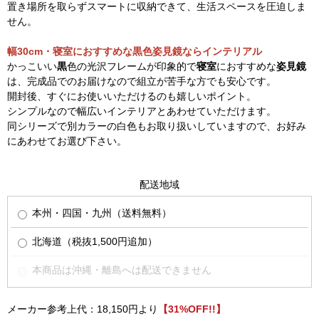
置き場所を取らずスマートに収納できて、生活スペースを圧迫しま
せん。
幅30cm・寝室におすすめな黒色姿見鏡ならインテリアル
かっこいい
黒
色の光沢フレームが印象的で
寝室
におすすめな
姿見鏡
は、完成品でのお届けなので組立が苦手な方でも安心です。
開封後、すぐにお使いいただけるのも嬉しいポイント。
シンプルなので幅広いインテリアとあわせていただけます。
同シリーズで別カラーの白色もお取り扱いしていますので、お好み
にあわせてお選び下さい。
配送地域
本州・四国・九州（送料無料）
北海道（税抜1,500円追加）
本商品は沖縄・離島へは配送できません
メーカー参考上代：18,150円より
【31%OFF!!】