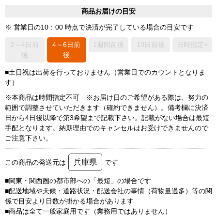
商品お届けの目安
※ 営業日の10：00 時点で決済が完了している場合の目安です
2～4日前
4～6日前
1週間前後
10日前後
日時指定×
後
後
■土日祝は出荷を行っておりません（営業日でのカウントとなりま
す）
※本商品は時間指定不可 ※お届け日のご希望がある際は、努力の
範囲で調整させていただきます（確約できません）。備考欄に決済
日から4日後以降で第3希望まで記載下さい。記載がない場合は最短
手配となります。納期理由でのキャンセルはお受けできませんので
ご注意下さい。
兵庫県
この商品の発送元は
です
■関東・関西圏の都市部への「最短」の場合です
■配送地域や天候・道路状況・配送会社の事情（荷物量過多）等の関
係で目安より日数が掛かる場合があります
■商品は全て一般家庭用です（業務用ではありません）