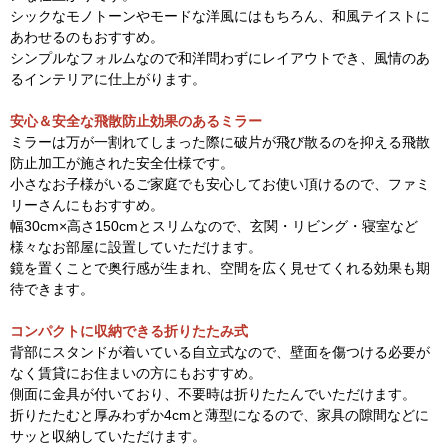
シックなモノトーンやモードな洋風にはもちろん、和風テイストに
あわせるのもおすすめ。
シンプルなフォルムなので和洋問わずにレイアウトでき、風情のあ
るインテリアに仕上がります。
安心＆安全な飛散防止効果のあるミラー
ミラーは万が一割れてしまった際に破片が飛び散るのを抑える飛散
防止加工が施された安全仕様です。
小さなお子様がいるご家庭でも安心してお使い頂けるので、ファミ
リーさんにもおすすめ。
幅30cm×高さ150cmとスリムなので、玄関・リビング・寝室など
様々なお部屋に設置していただけます。
鏡を置くことで奥行感が生まれ、空間を広く見せてくれる効果も期
待できます。
コンパクトに収納できる折りたたみ式
背部にスタンドが着いている自立式なので、壁面を傷つける必要が
なく賃貸にお住まいの方にもおすすめ。
側面に金具が付いており、不要時は折りたたんでいただけます。
折りたたむと厚みわずか4cmと薄型になるので、家具の隙間などに
サッと収納していただけます。