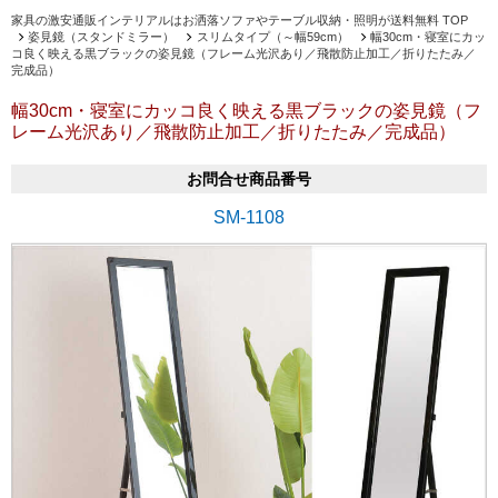
家具の激安通販インテリアルはお洒落ソファやテーブル収納・照明が送料無料 TOP
姿見鏡（スタンドミラー）
スリムタイプ（～幅59cm）
幅30cm・寝室にカッ
コ良く映える黒ブラックの姿見鏡（フレーム光沢あり／飛散防止加工／折りたたみ／
完成品）
幅30cm・寝室にカッコ良く映える黒ブラックの姿見鏡（フ
レーム光沢あり／飛散防止加工／折りたたみ／完成品）
お問合せ商品番号
SM-1108