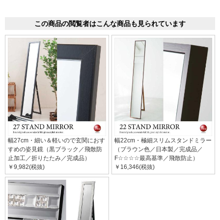
この商品の閲覧者はこんな商品も見られています
幅27cm・細い＆軽いので玄関におす
幅22cm・極細スリムスタンドミラー
すめの姿見鏡（黒ブラック／飛散防
（ブラウン色／日本製／完成品／
止加工／折りたたみ／完成品）
F☆☆☆☆最高基準／飛散防止）
￥9,982(税抜)
￥16,346(税抜)