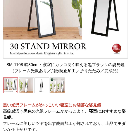
SM-1108 幅30cm・寝室にカッコ良く映える黒ブラックの姿見鏡
（フレーム光沢あり／飛散防止加工／折りたたみ／完成品）
黒い光沢フレームがかっこいい寝室にお洒落な姿見鏡
高級感漂う
黒
色の光沢フレームがかっこよく、
寝室
におすすめな
姿
見鏡
。
フレームに美しいツヤを出す鏡面加工が施されており、上品でモダ
ンな仕上がりです。