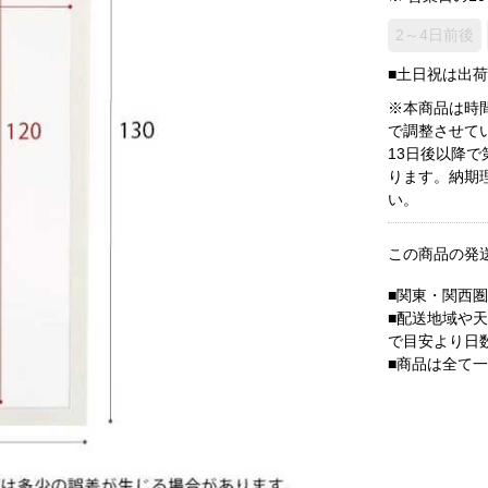
2～4日前後
■土日祝は出
※本商品は時
で調整させて
13日後以降
ります。納期
い。
この商品の発
■関東・関西
■配送地域や
で目安より日
■商品は全て