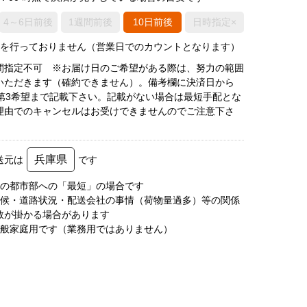
4～6日前後
1週間前後
10日前後
日時指定×
荷を行っておりません（営業日でのカウントとなります）
間指定不可 ※お届け日のご希望がある際は、努力の範囲
いただきます（確約できません）。備考欄に決済日から
で第3希望まで記載下さい。記載がない場合は最短手配とな
理由でのキャンセルはお受けできませんのでご注意下さ
兵庫県
送元は
です
圏の都市部への「最短」の場合です
天候・道路状況・配送会社の事情（荷物量過多）等の関係
数が掛かる場合があります
一般家庭用です（業務用ではありません）