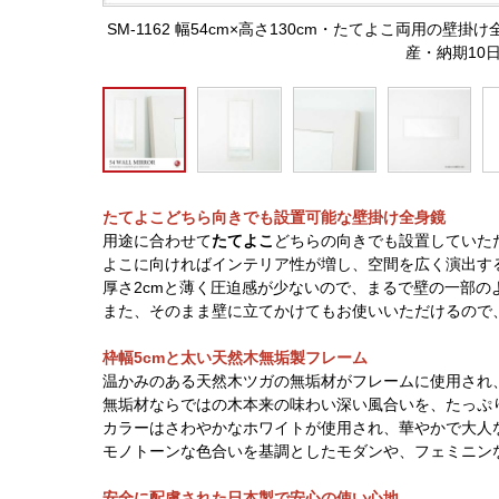
SM-1162 幅54cm×高さ130cm・たてよこ両用の
産・納期10
たてよこどちら向きでも設置可能な壁掛け全身鏡
用途に合わせて
たてよこ
どちらの向きでも設置していた
よこに向ければインテリア性が増し、空間を広く演出す
厚さ2cmと薄く圧迫感が少ないので、まるで壁の一部の
また、そのまま壁に立てかけてもお使いいただけるので
枠幅5cmと太い天然木無垢製フレーム
温かみのある天然木ツガの無垢材がフレームに使用され
無垢材ならではの木本来の味わい深い風合いを、たっぷ
カラーはさわやかなホワイトが使用され、華やかで大人
モノトーンな色合いを基調としたモダンや、フェミニン
安全に配慮された日本製で安心の使い心地