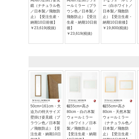
両用の壁掛け姿見
両用の壁掛けウォ
ドなウォールミラ
鏡（ナチュラル色
ールミラー（ブラ
ー（白ホワイト／
／日本製／飛散防
ウン色／日本製／
日本製／飛散防
止）【受注生産・
飛散防止）【受注
止）【受注生産・
納期10日前後】
生産・納期10日前
納期10日前後】
￥23,619(税抜)
後】
￥19,800(税抜)
￥23,619(税抜)
50cm×161cm・大
幅55cm×高さ
幅55cm×高さ
迫力の特大サイズ
80cm・白の木製
80cm・天然木製
壁掛け姿見鏡（ブ
ウォールミラー
ウォールミラー
ラウン色／日本製
（ホワイト／日本
（ナチュラル色／
／飛散防止）【受
製／飛散防止）
日本製／飛散防
注生産・納期10日
【受注生産・納期
止）【受注生産・