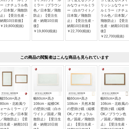
ズのウォールミラ
サイズのウォール
コで使えるシンプ
コで使えるスタイ
ー（ナチュラル色
ミラー（ブラウン
ルなウォールミラ
リッシュなウォー
／日本製／飛散防
色／日本製／飛散
ー（白ホワイト／
ルミラー（ナチュ
止）【受注生産・
防止）【受注生
日本製／飛散防
ラル色／日本製／
納期10日前後】
産・納期10日前
止）【受注生産・
飛散防止）【受注
￥19,800(税抜)
後】
納期10日前後】
生産・納期10日前
￥19,800(税抜)
￥22,700(税抜)
後】
￥22,700(税抜)
この商品の閲覧者はこんな商品も見られています
幅55cm×高さ
幅60cm×高さ
幅60cm×高さ
幅60cm×高さ
80cm・北欧風ウ
108cm・縦横OK
108cm・天然木製
108cm・北欧風の
ォールミラー（ブ
の壁掛け鏡（白ホ
の壁掛け鏡（縦横
壁掛け鏡（縦横
ラウン色／日本製
ワイト／国産／飛
OK／ナチュラル
OK／ブラウン色
／飛散防止）【受
散防止）【受注生
色／国産／飛散防
／国産／飛散防
注生産・納期10日
産・納期10日前
止）【受注生産・
止）【受注生産・