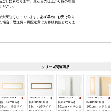
品ごとに異なります。見た目の仕上がり感の理由
ください。
が大変短くなっています。必ず早めにお受け取り
た場合、返送費＋再配送費はお客様負担となりま
シリーズ関連商品
幅130cm×高さ
幅130cm×高さ
幅40cm×高さ
幅40cm×高さ
38cm・横長サイ
38cm・超ワイド
161cm・タテとヨ
161cm・タテとヨ