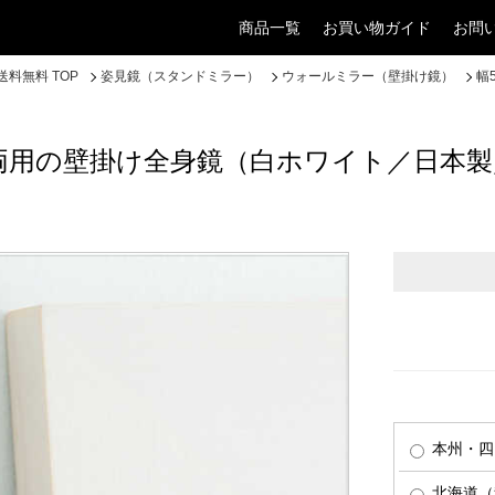
商品一覧
お買い物ガイド
お問
料無料 TOP
姿見鏡（スタンドミラー）
ウォールミラー（壁掛け鏡）
幅
てよこ両用の壁掛け全身鏡（白ホワイト／日本
本州・四
北海道（税