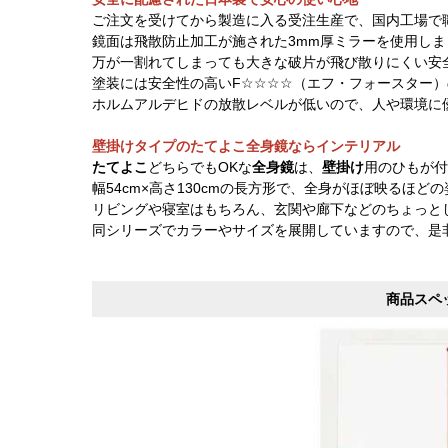
ご注文を受けてから製造に入る受注生産で、国内工場で
鏡面は飛散防止加工が施された3mm厚ミラーを使用しま
万が一割れてしまっても大きな破片が飛び散りにくい安
塗装には安全性の高いF☆☆☆☆（エフ・フォースター
ホルムアルデヒドの放散レベルが低いので、人や環境に
壁掛けタイプのたてよこ全身鏡ならインテリアル
たてよこ
どちらでもOKな
全身鏡
は、
壁掛け
用のひもが付
幅54cm×高さ130cmの長方形で、全身がほぼ映るほ
リビングや寝室はもちろん、玄関や廊下などのちょっと
同シリーズでカラーやサイズを展開していますので、是
商品スペ