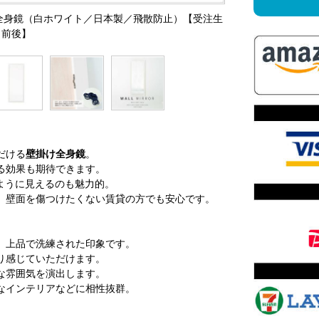
壁掛け全身鏡（白ホワイト／日本製／飛散防止）【受注生
日前後】
だける
壁掛け全身鏡
。
る効果も期待できます。
ように見えるのも魅力的。
、壁面を傷つけたくない賃貸の方でも安心です。
、上品で洗練された印象です。
り感じていただけます。
な雰囲気を演出します。
なインテリアなどに相性抜群。