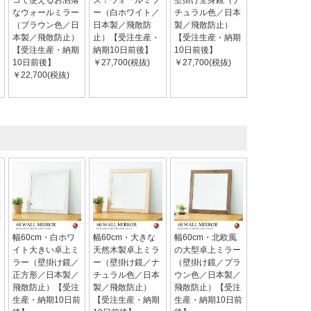
コで使えるお洒落
ズ！ウォールミラ
壁掛け全身鏡（ナ
なウォールミラー
ー（白ホワイト／
チュラル色／日本
（ブラウン色／日
日本製／飛散防
製／飛散防止）
本製／飛散防止）
止）【受注生産・
【受注生産・納期
【受注生産・納期
納期10日前後】
10日前後】
10日前後】
￥27,700(税抜)
￥27,700(税抜)
￥22,700(税抜)
幅60cm・白ホワ
幅60cm・大きな
幅60cm・北欧風
イト大きい卓上ミ
天然木製卓上ミラ
の大型卓上ミラー
ラー（壁掛け鏡／
ー（壁掛け鏡／ナ
（壁掛け鏡／プラ
正方形／日本製／
チュラル色／日本
ウン色／日本製／
飛散防止）【受注
製／飛散防止）
飛散防止）【受注
生産・納期10日前
【受注生産・納期
生産・納期10日前