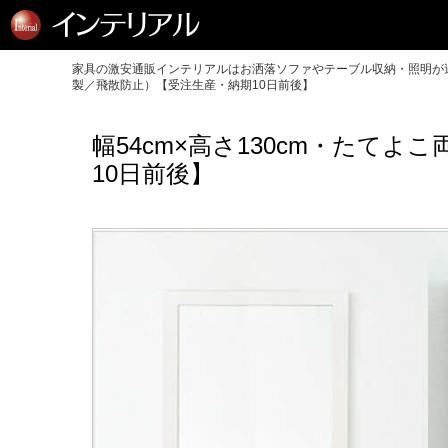
家具の激安通販インテリアルはお洒落ソファやテーブル収納・照明が送
製／飛散防止）【受注生産・納期10日前後】
幅54cm×高さ130cm・た
10日前後】