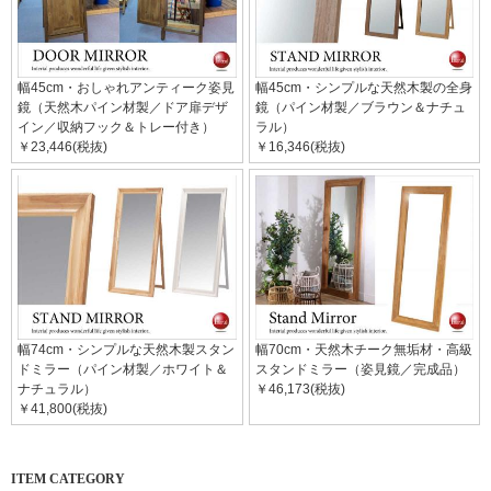
幅45cm・おしゃれアンティーク姿見
幅45cm・シンプルな天然木製の全身
鏡（天然木パイン材製／ドア扉デザ
鏡（パイン材製／ブラウン＆ナチュ
イン／収納フック＆トレー付き）
ラル）
￥23,446(税抜)
￥16,346(税抜)
幅74cm・シンプルな天然木製スタン
幅70cm・天然木チーク無垢材・高級
ドミラー（パイン材製／ホワイト＆
スタンドミラー（姿見鏡／完成品）
ナチュラル）
￥46,173(税抜)
￥41,800(税抜)