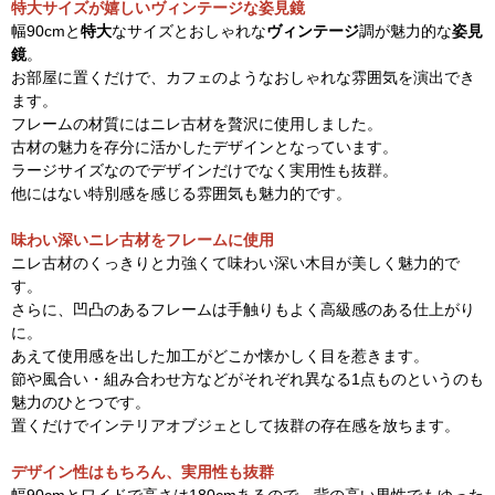
特大サイズが嬉しいヴィンテージな姿見鏡
幅90cmと
特大
なサイズとおしゃれな
ヴィンテージ
調が魅力的な
姿見
鏡
。
お部屋に置くだけで、カフェのようなおしゃれな雰囲気を演出でき
ます。
フレームの材質にはニレ古材を贅沢に使用しました。
古材の魅力を存分に活かしたデザインとなっています。
ラージサイズなのでデザインだけでなく実用性も抜群。
他にはない特別感を感じる雰囲気も魅力的です。
味わい深いニレ古材をフレームに使用
ニレ古材のくっきりと力強くて味わい深い木目が美しく魅力的で
す。
さらに、凹凸のあるフレームは手触りもよく高級感のある仕上がり
に。
あえて使用感を出した加工がどこか懐かしく目を惹きます。
節や風合い・組み合わせ方などがそれぞれ異なる1点ものというのも
魅力のひとつです。
置くだけでインテリアオブジェとして抜群の存在感を放ちます。
デザイン性はもちろん、実用性も抜群
幅90cmとワイドで高さは180cmあるので、背の高い男性でもゆった