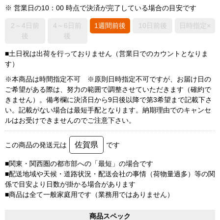
※ 営業日の10：00 時点で決済が完了している場合の目安です
2～4日前
4～6日前
1週間前後
10日前後
日時指定×
後
後
■土日祝は出荷を行っておりません（営業日でのカウントとなりま
す）
※本商品は時間指定不可 ※原則日時指定不可ですが、お届け日の
ご希望がある際は、努力の範囲で調整させていただきます（確約で
きません）。備考欄に決済日から9日後以降で第3希望まで記載下さ
い。記載がない場合は最短手配となります。納期理由でのキャンセ
ルはお受けできませんのでご注意下さい。
佐賀県
この商品の発送元は
です
■関東・関西圏の都市部への「最短」の場合です
■配送地域や天候・道路状況・配送会社の事情（荷物量過多）等の関
係で目安より日数が掛かる場合があります
■商品は全て一般家庭用です（業務用ではありません）
商品スペック