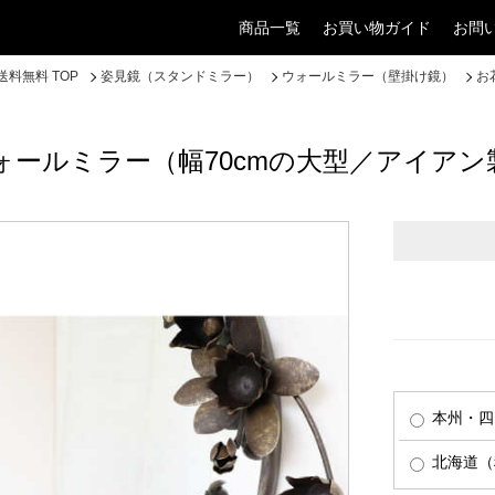
商品一覧
お買い物ガイド
お問
料無料 TOP
姿見鏡（スタンドミラー）
ウォールミラー（壁掛け鏡）
お
ールミラー（幅70cmの大型／アイアン
本州・四
北海道（税