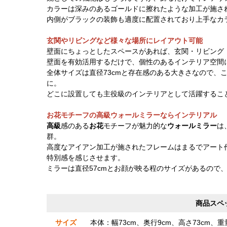
カラーは深みのあるゴールドに擦れたような加工が施さ
内側がブラックの装飾も適度に配置されており上手なカ
玄関やリビングなど様々な場所にレイアウト可能
壁面にちょっとしたスペースがあれば、玄関・リビング
壁面を有効活用するだけで、個性のあるインテリア空間
全体サイズは直径73cmと存在感のある大きさなので、
に。
どこに設置しても主役級のインテリアとして活躍するこ
お花モチーフの高級ウォールミラーならインテリアル
高級
感のある
お花
モチーフが魅力的な
ウォールミラー
は
群。
高度なアイアン加工が施されたフレームはまるでアート
特別感を感じさせます。
ミラーは直径57cmとお顔が映る程のサイズがあるので
商品スペ
サイズ
本体：幅73cm、奥行9cm、高さ73cm、重量