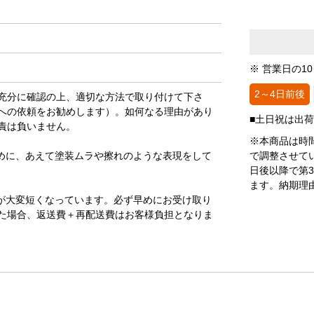
※ 営業日の1
2～4日前後
充分に確認の上、適切な方法で取り付けて下さ
への依頼をお勧めします）。如何なる理由があり
■土日祝は出
責は負いません。
※本商品は時
めに、あえて塗装ムラや擦れのような表現をして
で調整させて
日後以降で第
ます。納期理
が大変短くなっています。必ず早めにお受け取り
た場合、返送費＋再配送費はお客様負担となりま