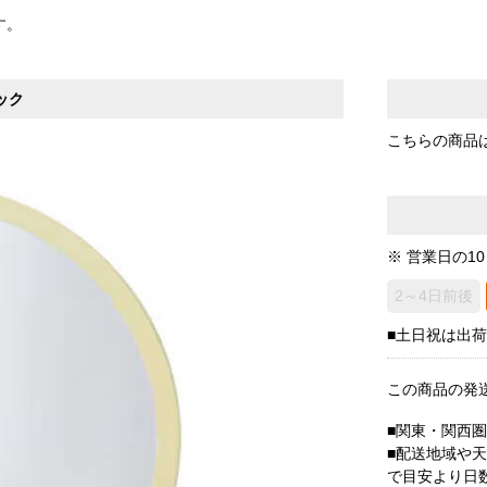
す。
ック
こちらの商品
※ 営業日の1
2～4日前後
■土日祝は出
この商品の発
■関東・関西
■配送地域や
で目安より日