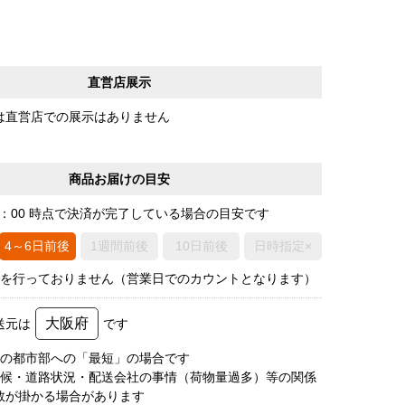
直営店展示
は直営店での展示はありません
商品お届けの目安
0：00 時点で決済が完了している場合の目安です
4～6日前後
1週間前後
10日前後
日時指定×
荷を行っておりません（営業日でのカウントとなります）
大阪府
送元は
です
圏の都市部への「最短」の場合です
天候・道路状況・配送会社の事情（荷物量過多）等の関係
数が掛かる場合があります