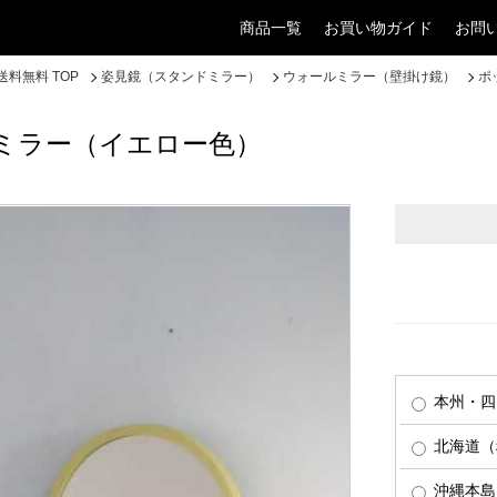
商品一覧
お買い物ガイド
お問
料無料 TOP
姿見鏡（スタンドミラー）
ウォールミラー（壁掛け鏡）
ポ
ミラー（イエロー色）
本州・四
北海道（税
沖縄本島（