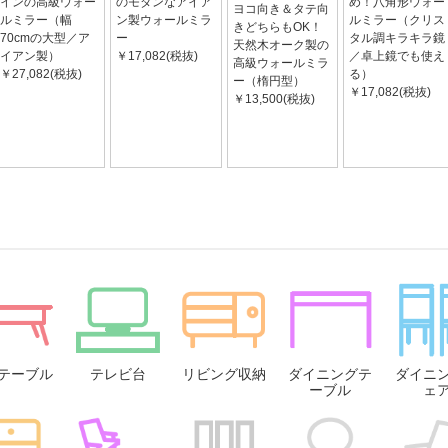
インの高級ウォー
のモダンなアイア
め！八角形ウォー
ヨコ向き＆タテ向
ルミラー（幅
ン製ウォールミラ
ルミラー（クリス
きどちらもOK！
70cmの大型／ア
ー
タル調キラキラ鏡
天然木オーク製の
イアン製）
￥17,082(税抜)
／卓上鏡でも使え
高級ウォールミラ
￥27,082(税抜)
る）
ー（楕円型）
￥17,082(税抜)
￥13,500(税抜)
テーブル
テレビ台
リビング収納
ダイニングテ
ダイニ
ーブル
ェ