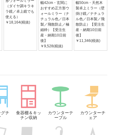
形ウォールミラー
幅42cm・玄関に
幅50cm・天然木
（ダイヤ調キラキ
おすすめ正方形ウ
製卓上ミラー（壁
ラ鏡／卓上鏡でも
ォールミラー（ナ
掛け鏡／ナチュラ
使える）
チュラル色／日本
ル色／日本製／飛
￥18,164(税抜)
製／飛散防止／極
散防止）【受注生
細枠）【受注生
産・納期10日前
産・納期10日前
後】
後】
￥11,346(税抜)
￥9,528(税抜)
ングチ
食器棚＆キッ
カウンターテ
カウンターチ
ア
チン収納
ーブル
ェア