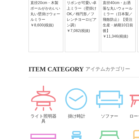
直径20cm・木製
リボンが可愛い卓
直径40cm・お洒
ボールがかわいい
上ミラー（壁掛け
落な丸いウォール
丸い壁掛けウォー
OK／楕円形／フ
ミラー（日本製／
ルミラー
レンチヨーロピア
飛散防止）【受注
￥8,600(税抜)
ン調）
生産・納期10日前
￥7,082(税抜)
後】
￥11,346(税抜)
アイテムカテゴリー
ライト照明器
掛け時計
ソファー
ロー
具