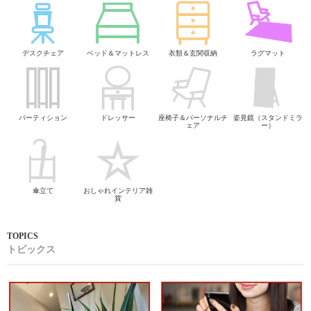
デスクチェア
ベッド＆マットレス
衣類＆玄関収納
ラグマット
パーティション
ドレッサー
座椅子＆パーソナルチ
姿見鏡（スタンドミラ
ェア
ー）
傘立て
おしゃれインテリア雑
貨
トピックス