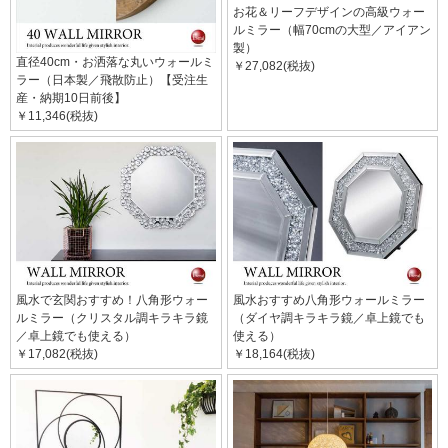
お花＆リーフデザインの高級ウォー
ルミラー（幅70cmの大型／アイアン
製）
直径40cm・お洒落な丸いウォールミ
￥27,082(税抜)
ラー（日本製／飛散防止）【受注生
産・納期10日前後】
￥11,346(税抜)
風水で玄関おすすめ！八角形ウォー
風水おすすめ八角形ウォールミラー
ルミラー（クリスタル調キラキラ鏡
（ダイヤ調キラキラ鏡／卓上鏡でも
／卓上鏡でも使える）
使える）
￥17,082(税抜)
￥18,164(税抜)