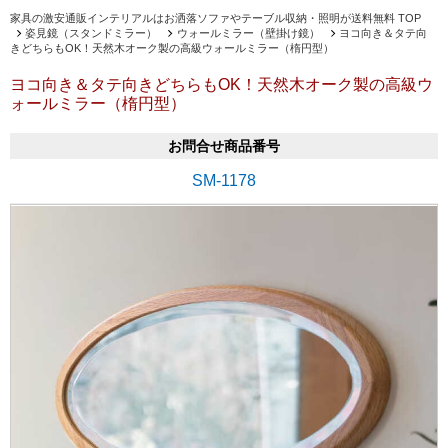
家具の激安通販インテリアルはお洒落ソファやテーブル収納・照明が送料無料 TOP
姿見鏡（スタンドミラー）
ウォールミラー（壁掛け鏡）
ヨコ向き＆タテ向
きどちらもOK！天然木オーク製の高級ウォールミラー（楕円型）
ヨコ向き＆タテ向きどちらもOK！天然木オーク製の高級ウ
ォールミラー（楕円型）
お問合せ商品番号
SM-1178