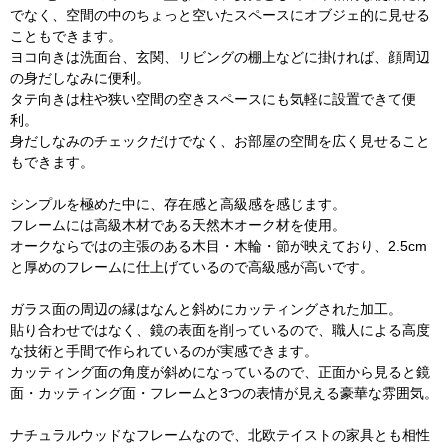
でなく、空間の中のちょっと空いたスペースにオブジェ的に見せる
こともできます。
ヨコ向きは洗面台、玄関、リビングの棚上などに掛ければ、顔周辺
の身だしなみに便利。
タテ向きは柱や狭い空間の空きスペースにも気軽に設置できて便
利。
身だしなみのチェックだけでなく、お部屋の空間を広く見せること
もできます。
シンプルを極めた中に、存在感と高級感を感じます。
フレームには高級木材である天然木オーク材を使用。
オークならではの主張のある木目・木輪・節が映えており、2.5cm
と厚めのフレームに仕上げているので高級感が高いです。
ガラス面の周辺の縁はなんと斜めにカッティングされた加工。
貼り合わせではなく、鏡の表面を削っているので、職人による高度
な技術と手間で作られているのが実感できます。
カッティング面の角度が斜めになっているので、正面から見ると鏡
面・カッティング面・フレームと3つの表情が見える豪華な雰囲気。
ナチュラルウッドなフレームなので、北欧テイストの家具とも相性