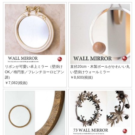
リボンが可愛い卓上ミラー（壁掛け
直径20cm・木製ボールがかわいい丸
OK／楕円形／フレンチヨーロピアン
い壁掛けウォールミラー
調）
￥8,600(税抜)
￥7,082(税抜)