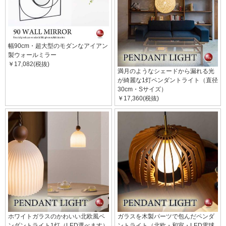
幅90cm・超大型のモダンなアイアン
製ウォールミラー
￥17,082(税抜)
満月のようなシェードから漏れる光
が綺麗な1灯ペンダントライト（直径
30cm・Sサイズ）
￥17,360(税抜)
ホワイトガラスのかわいい北欧風ペ
ガラスを木製パーツで包んだペンダ
ンダントライト1灯（LED選べます）
ントライト（北欧・和室・LED電球