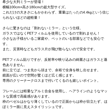
希少な大判ミラーが登場！
横幅100cm×高さ180cmの超大型サイズ。
これだけの大きさにもかかわらず、重量はたったの4.4kgという信じ
られないほどの超軽量！
さらに驚きなのは「割れないミラー」という仕様。
ガラスではなくPETフィルムを使用しているので割れません！
小さなお子様がいるご家庭や、ペットのいる部屋などでも安心で
す。
また、災害時などもガラス片が飛び散らないので安全です。
PETフィルム貼りですが、反射率や映り込みの綺麗さはガラスと遜
色ありません。
前に立てば、つま先から頭まで、余裕で全身を映し出せます。
鏡面が広いので空間が驚くほど広く感じます。
専用のクリーナークロスまで付いてくるのも嬉しいポイント。
フレームには軽量なアルミ合金を使用し、ヘアラインのようなマッ
トな質感で高級感があります。
枠のベゼルはかなり薄くしているので正面からは枠が目立たず、ほ
ぼミラー面に見えスタイリッシュです。