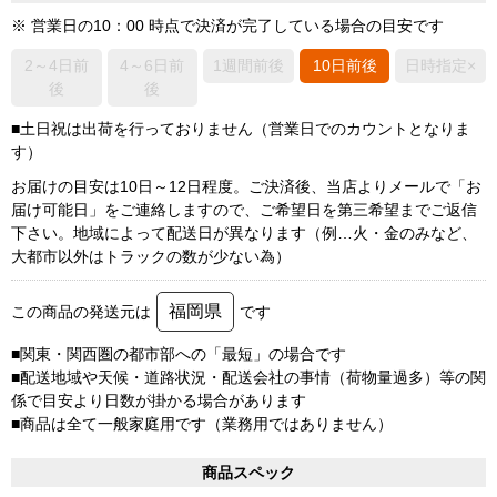
※ 営業日の10：00 時点で決済が完了している場合の目安です
2～4日前
4～6日前
1週間前後
10日前後
日時指定×
後
後
■土日祝は出荷を行っておりません（営業日でのカウントとなりま
す）
お届けの目安は10日～12日程度。ご決済後、当店よりメールで「お
届け可能日」をご連絡しますので、ご希望日を第三希望までご返信
下さい。地域によって配送日が異なります（例…火・金のみなど、
大都市以外はトラックの数が少ない為）
福岡県
この商品の発送元は
です
■関東・関西圏の都市部への「最短」の場合です
■配送地域や天候・道路状況・配送会社の事情（荷物量過多）等の関
係で目安より日数が掛かる場合があります
■商品は全て一般家庭用です（業務用ではありません）
商品スペック