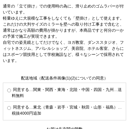
通常の「立て掛け」での使用時の為に、滑り止めのゴムラバーが付
いています。
軽量ゆえに大規模な工事をしなくても「壁掛け」として使えます。
これだけの大判サイズのミラーを壁への取り付け工事まで含むと、
通常はかなり高額の費用が掛かりますが、本商品ですと何分の一か
の予算で施工が実現できます。
自宅での姿見鏡としてだけでなく、ヨガ教室、ダンススタジオ、フ
ィットネスジム、アパレルショップ、美容院、ホテル客室、さらに
はスポーツ競技用として学校施設など、様々なシーンで採用されて
います。
配送地域（配送条件画像(1)(2)についての同意）
同意する…関東・関西・東海・北陸・中国・四国・九州…送
料無料
同意する…東北（青森・岩手・宮城・秋田・山形・福島）…
税抜4000円追加