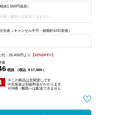
抜1,500円追加）
沖縄・離島へは配送できません
注生産（キャンセル不可・納期約10日前後）
代：26,400円より
【32%OFF!!】
特価
46
税抜 （税込 ￥17,980）
※この商品は玄関渡しです
※北海道は別途料金がかかります
※沖縄・離島へは配送できません