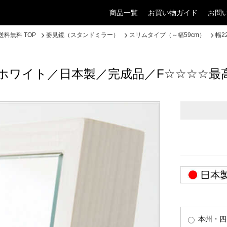
商品一覧
お買い物ガイド
お問
料無料 TOP
姿見鏡（スタンドミラー）
スリムタイプ（～幅59cm）
幅2
白ホワイト／日本製／完成品／F☆☆☆☆最
本州・四