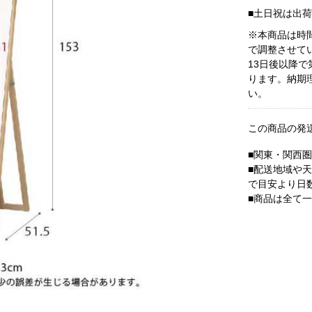
■土日祝は出
※本商品は時
で調整させて
13日後以降
ります。納期
い。
この商品の発
■関東・関西
■配送地域や
で目安より日
■商品は全て