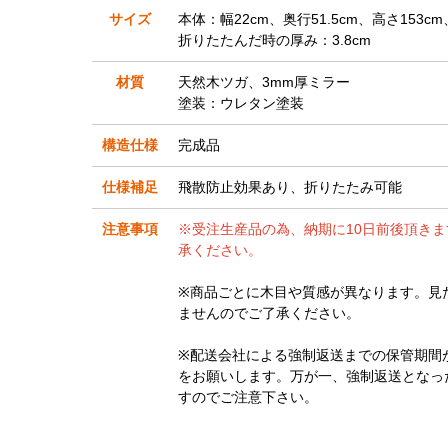
サイズ
本体：幅22cm、奥行51.5cm、高さ153cm
折りたたんだ時の厚み：3.8cm
材質
天然木ツガ、3mm厚ミラー
塗装：ウレタン塗装
構造仕様
完成品
仕様補足
飛散防止効果あり、折りたたみ可能
注意事項
※受注生産品の為、納期に10日前後頂き
承ください。
※商品ごとに木目や質感が異なります。見
ませんのでご了承ください。
※配送会社による強制返送までの保管期間
をお願いします。万が一、強制返送となっ
すのでご注意下さい。