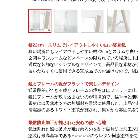
幅22cm・スリムでレイアウトしやすい白い姿見鏡
狭い場所にもレイアウトしやすい幅22cmと
スリム
な
白
玄関やワンルームなどスペースの限られている場所にも
過度な装飾ないシンプルなデザインで、高品質な素材が
届いたらすぐに使用できる完成品でのお届けなので、組
鏡とフレームの境がフラットで美しいデザイン
通常段差ができる鏡とフレームの境をほぼフラットに仕
鏡にフレームが映り込まないのが特徴的で、幅1cmと細
素材には天然木ツガの無垢材を贅沢に使用した、上品で
清潔感のあるホワイト塗装が施され、爽やかな雰囲気を
飛散防止加工が施された安心の使い心地
鏡は割れた際に破片が飛び散るのを防ぐ破片防止加工が
塗装は最高基準であるF☆☆☆☆のウレタン樹脂塗料を