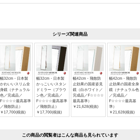
シリーズ関連商品
幅32cm・日本製
幅32cm・日本製
幅42cm・飛散防
幅42cm・飛散防
かわいいスリム全
かっこいいスタン
止効果の国産姿見
止効果の国産全身
身鏡（ナチュラル
ドミラー（ブラウ
鏡（白ホワイト／
鏡（ナチュラル色
色／完成品／
ン色／完成品／
完成品／F☆☆☆☆
／完成品／
F☆☆☆☆最高基準
F☆☆☆☆最高基準
最高基準）
F☆☆☆☆最高基
／飛散防止）
／飛散防止）
￥21,628(税抜)
準）
￥17,700(税抜)
￥17,700(税抜)
￥21,628(税抜)
この商品の閲覧者はこんな商品も見られています