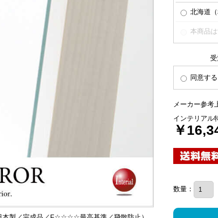
北海道（税
本商品は
受
同意する
メーカー参考上
インテリアル
￥16,3
数量：
ト／日本製／完成品／F☆☆☆☆最高基準／飛散防止）