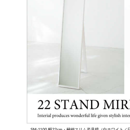
SM-1100 幅22cm・極細スリム姿見鏡（白ホワイ