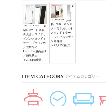
幅37cm・キャス
ター付きおしゃれ
幅60cm・日本製
スタンドミラー
の大きいワイドサ
（シンプルデザイ
イズのスタンドミ
ン全身鏡）
ラー（ブラウン色
￥22,255(税抜)
／完成品／
F☆☆☆☆最高基準
／飛散防止）
￥28,619(税抜)
アイテムカテゴリー