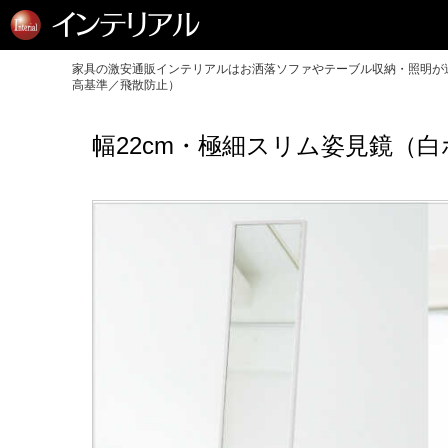
家具の激安通販インテリアルはお洒落ソファやテーブル収納・照明が送
高基準／飛散防止）
幅22cm・極細スリム姿見鏡（