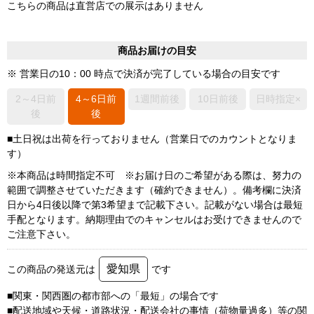
こちらの商品は直営店での展示はありません
商品お届けの目安
※ 営業日の10：00 時点で決済が完了している場合の目安です
2～4日前
4～6日前
1週間前後
10日前後
日時指定×
後
後
■土日祝は出荷を行っておりません（営業日でのカウントとなりま
す）
※本商品は時間指定不可 ※お届け日のご希望がある際は、努力の
範囲で調整させていただきます（確約できません）。備考欄に決済
日から4日後以降で第3希望まで記載下さい。記載がない場合は最短
手配となります。納期理由でのキャンセルはお受けできませんので
ご注意下さい。
愛知県
この商品の発送元は
です
■関東・関西圏の都市部への「最短」の場合です
■配送地域や天候・道路状況・配送会社の事情（荷物量過多）等の関