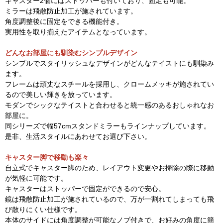
キャスター2個にはストッパーも付いており、固定も可能。
ミラーは飛散防止加工が施されています。
角度調整後に固定をできる機能付き。
実用性を取り揃えたアイテムとなっています。
どんなお部屋にも馴染むシンプルデザイン
シンプルでスタイリッシュなデザインがどんなテイストにも馴染み
ます。
フレームは頑丈なスチールを採用し、クロームメッキが施されてい
るので美しい輝きを放っています。
モダンでシックなテイストと合わせると統一感のあるおしゃれなお
部屋に。
同シリーズで幅57cmスタンドミラーもラインナップしています。
是非、生活スタイルにあわせてお選び下さい。
キャスター脚で移動も楽々
自立式でキャスター脚のため、レイアウト変更やお掃除の際に移動
が気軽に可能です。
キャスターはストッパーで固定ができるので安心。
鏡は飛散防止加工が施されているので、万が一割れてしまっても飛
び散りにくい仕様です。
本体のサイドには角度調整が可能なノブ付きで、お好みの角度に簡