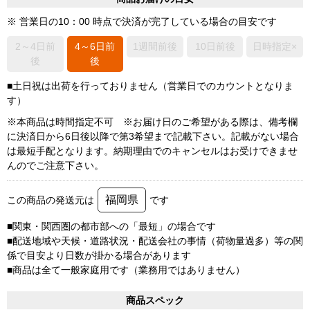
※ 営業日の10：00 時点で決済が完了している場合の目安です
2～4日前
4～6日前
1週間前後
10日前後
日時指定×
後
後
■土日祝は出荷を行っておりません（営業日でのカウントとなりま
す）
※本商品は時間指定不可 ※お届け日のご希望がある際は、備考欄
に決済日から6日後以降で第3希望まで記載下さい。記載がない場合
は最短手配となります。納期理由でのキャンセルはお受けできませ
んのでご注意下さい。
福岡県
この商品の発送元は
です
■関東・関西圏の都市部への「最短」の場合です
■配送地域や天候・道路状況・配送会社の事情（荷物量過多）等の関
係で目安より日数が掛かる場合があります
■商品は全て一般家庭用です（業務用ではありません）
商品スペック