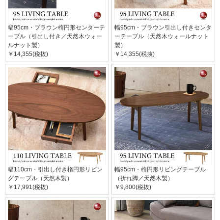
幅95cm・ブラウン楕円形センターテ
幅95cm・ブラウン引出し付きセンタ
ーブル（引出し付き／天然木ウォー
ーテーブル（天然木ウォールナット
ルナット製）
製）
￥14,355(税抜)
￥14,355(税抜)
幅110cm・引出し付き楕円形リビン
幅95cm・楕円形リビングテーブル
グテーブル（天然木製）
（折れ脚／天然木製）
￥17,991(税抜)
￥9,800(税抜)