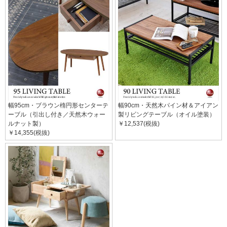
幅95cm・ブラウン楕円形センターテ
幅90cm・天然木パイン材＆アイアン
ーブル（引出し付き／天然木ウォー
製リビングテーブル（オイル塗装）
ルナット製）
￥12,537(税抜)
￥14,355(税抜)