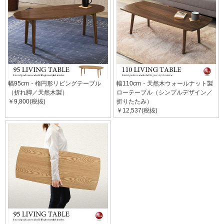
幅95cm・楕円形リビングテーブル
幅110cm・天然木ウォールナット製
（折れ脚／天然木製）
ローテーブル（シンプルデザイン／
￥9,800(税抜)
折りたたみ）
￥12,537(税抜)