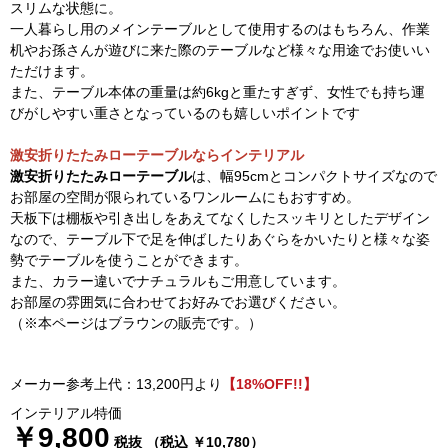
スリムな状態に。
一人暮らし用のメインテーブルとして使用するのはもちろん、作業
机やお孫さんが遊びに来た際のテーブルなど様々な用途でお使いい
ただけます。
また、テーブル本体の重量は約6kgと重たすぎず、女性でも持ち運
びがしやすい重さとなっているのも嬉しいポイントです
激安折りたたみローテーブルならインテリアル
激安折りたたみローテーブル
は、幅95cmとコンパクトサイズなので
お部屋の空間が限られているワンルームにもおすすめ。
天板下は棚板や引き出しをあえてなくしたスッキリとしたデザイン
なので、テーブル下で足を伸ばしたりあぐらをかいたりと様々な姿
勢でテーブルを使うことができます。
また、カラー違いでナチュラルもご用意しています。
お部屋の雰囲気に合わせてお好みでお選びください。
（※本ページはブラウンの販売です。）
メーカー参考上代：13,200円より
【18%OFF!!】
インテリアル特価
￥9,800
税抜 （税込 ￥10,780）