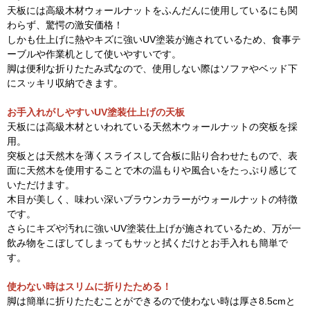
天板には高級木材ウォールナットをふんだんに使用しているにも関
わらず、驚愕の激安価格！
しかも仕上げに熱やキズに強いUV塗装が施されているため、食事テ
ーブルや作業机として使いやすいです。
脚は便利な折りたたみ式なので、使用しない際はソファやベッド下
にスッキリ収納できます。
お手入れがしやすいUV塗装仕上げの天板
天板には高級木材といわれている天然木ウォールナットの突板を採
用。
突板とは天然木を薄くスライスして合板に貼り合わせたもので、表
面に天然木を使用することで木の温もりや風合いをたっぷり感じて
いただけます。
木目が美しく、味わい深いブラウンカラーがウォールナットの特徴
です。
さらにキズや汚れに強いUV塗装仕上げが施されているため、万が一
飲み物をこぼしてしまってもサッと拭くだけとお手入れも簡単で
す。
使わない時はスリムに折りたためる！
脚は簡単に折りたたむことができるので使わない時は厚さ8.5cmと