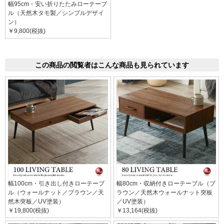
幅95cm・安い折りたたみローテーブ
ル（天然木タモ製／シンプルデザイ
ン）
￥9,800(税抜)
この商品の閲覧者はこんな商品も見られています
幅100cm・引き出し付きローテーブ
幅80cm・収納付きローテーブル（ブ
ル（ウォールナット／ブラウン／天
ラウン／天然木ウォールナット突板
然木突板／UV塗装）
／UV塗装）
￥19,800(税抜)
￥13,164(税抜)