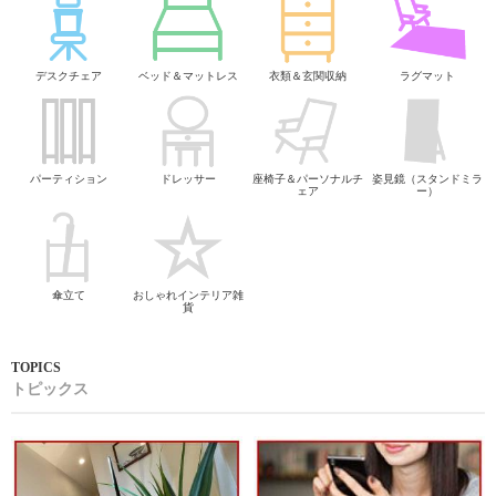
デスクチェア
ベッド＆マットレス
衣類＆玄関収納
ラグマット
パーティション
ドレッサー
座椅子＆パーソナルチ
姿見鏡（スタンドミラ
ェア
ー）
傘立て
おしゃれインテリア雑
貨
トピックス