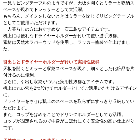
一見リビングテーブルのようですが、天板を開くとミラーと収納ス
ペースが現れてドレッサーとして大活躍。
もちろん、メイクをしないときはミラーを閉じてリビングテーブル
としてご使用いただけます。
一人暮らしの方におすすめな一石二鳥なアイテムです。
机上には便利なドライヤーホルダーが付いて使い勝手抜群。
素材は天然木ラバーウッドを使用し、ラッカー塗装で仕上げまし
た。
引出しとドライヤーホルダーが付いて実用性抜群
天板を開くとミラーと収納スペースが現れ、細々とした化粧品を片
付けるのに便利。
さらに、引出し収納がついた実用性抜群なアイテムです。
机上に丸い穴を2つ設けてホルダーとしてご活用いただけるデザイン
に。
ドライヤーをさせば机上のスペースを取らずにすっきり収納してい
ただけます。
また、コップをはめることでドリンクホルダーとしても活躍。
コップが固定されるので中身がこぼれにくく安全性の高い仕上がり
です。