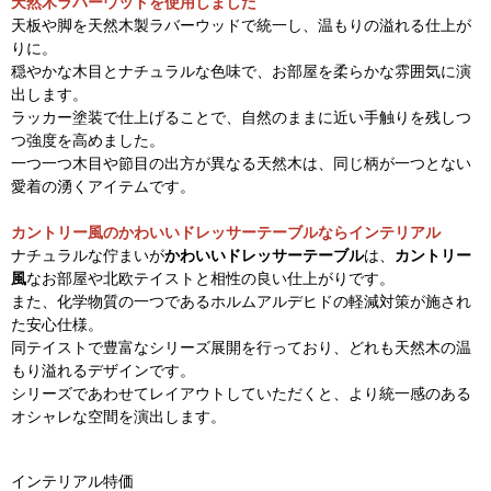
天然木ラバーウッドを使用しました
天板や脚を天然木製ラバーウッドで統一し、温もりの溢れる仕上が
りに。
穏やかな木目とナチュラルな色味で、お部屋を柔らかな雰囲気に演
出します。
ラッカー塗装で仕上げることで、自然のままに近い手触りを残しつ
つ強度を高めました。
一つ一つ木目や節目の出方が異なる天然木は、同じ柄が一つとない
愛着の湧くアイテムです。
カントリー風のかわいいドレッサーテーブルならインテリアル
ナチュラルな佇まいが
かわいいドレッサーテーブル
は、
カントリー
風
なお部屋や北欧テイストと相性の良い仕上がりです。
また、化学物質の一つであるホルムアルデヒドの軽減対策が施され
た安心仕様。
同テイストで豊富なシリーズ展開を行っており、どれも天然木の温
もり溢れるデザインです。
シリーズであわせてレイアウトしていただくと、より統一感のある
オシャレな空間を演出します。
インテリアル特価