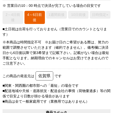
※ 営業日の10：00 時点で決済が完了している場合の目安です
2～4日前
4～6日前
1週間前後
10日前後
日時指定×
後
後
■土日祝は出荷を行っておりません（営業日でのカウントとなりま
す）
※本商品は時間指定不可 ※お届け日のご希望がある際は、努力の
範囲で調整させていただきます（確約できません）。備考欄に決済
日から6日後以降で第3希望まで記載下さい。記載がない場合は最短
手配となります。納期理由でのキャンセルはお受けできませんので
ご注意下さい。
佐賀県
この商品の発送元は
です
■関東・関西圏の都市部への「最短」の場合です
■配送地域や天候・道路状況・配送会社の事情（荷物量過多）等の関
係で目安より日数が掛かる場合があります
■商品は全て一般家庭用です（業務用ではありません）
商品スペック