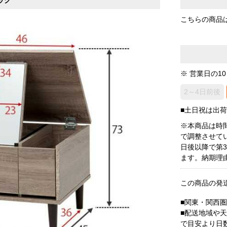
こちらの商品
※ 営業日の1
2～4日前後
■土日祝は出
※本商品は時
で調整させて
日後以降で第
ます。納期理
この商品の発
■関東・関西
■配送地域や
で目安より日