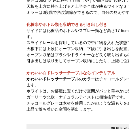
高さは38cmと床に座って作業しやすい高さ設計も魅力
天板を上方に持ち上げると上半身全体が映るワイドなミ
ミラーは3段階で角度調節ができるので、自分の見えや
化粧水やボトル類も収納できる引き出し付き
サイドには化粧品のボトルやスプレー類など高さ17.5
す。
スライドレールを採用しているので中に物を入れた状態
天板下には上段にオープン収納、下段に引き出しを配置
オープン収納はブラシやドライヤーなど良く取り出すも
引き出しは取り出してオープン収納にしたり、上段に位
かわいい白ドレッサーテーブルならインテリアル
かわいいドレッサーテーブル
のカラーはチャコールグレ
ます。
ホワイトは、お部屋に置くだけで空間がパッと華やかに
ガーリーや北欧・ナチュラルテイストに相性抜群です。
チャコールグレーは木材を使用したかのような温もりを
上品で落ち着いた空間を演出します。
商品スペ