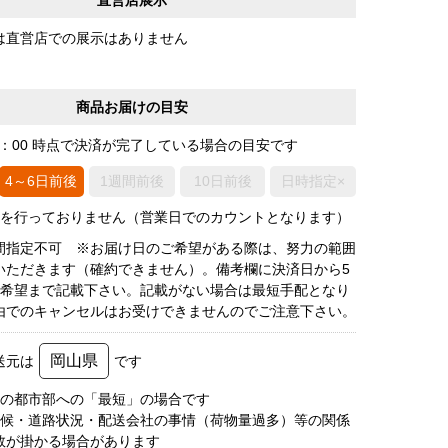
は直営店での展示はありません
商品お届けの目安
0：00 時点で決済が完了している場合の目安です
4～6日前後
1週間前後
10日前後
日時指定×
荷を行っておりません（営業日でのカウントとなります）
間指定不可 ※お届け日のご希望がある際は、努力の範囲
いただきます（確約できません）。備考欄に決済日から5
3希望まで記載下さい。記載がない場合は最短手配となり
由でのキャンセルはお受けできませんのでご注意下さい。
岡山県
送元は
です
圏の都市部への「最短」の場合です
天候・道路状況・配送会社の事情（荷物量過多）等の関係
数が掛かる場合があります