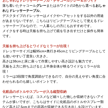
おしゃれなドレッサーテーブル・チャコールグレー＆ホワイト
落ち着いたチャコール
グレー
またはホワイトの2色から選べる
おしゃ
れ
な
ドレッサーテーブル
。
デスクタイプのドレッサーはメイクやヘアセットをする以外の用途
があまりないですが、こちらはリビングテーブルとして使えるドレ
ッサーテーブルなので、一人暮らしの方にもおすすめです。
メイクをする時は天板を持ち上げて鏡を引き出すだけと操作も簡単
です。
天板を持ち上げるとワイドなミラーが出現！
ドレッサーサイズは幅95cm×奥行き45cmとリビングテーブルとして
も使いやすい丁度良い大きさ。
高さは38cmと床に座って作業しやすい高さ設計も魅力です。
天板を上方に持ち上げると上半身全体が映るワイドなミラーが出
現！
ミラーは3段階で角度調節ができるので、自分の見えやすい角度に合
わせられるのも嬉しいポイントです。
化粧品のボトルやスプレーが入る縦型収納
ドレッサーといえば、コスメなど細々した物しか収納できないアイ
テムが多いですが、こちらはサイドに化粧品のボトルやスプレー類
など高さ17.5cmまでの容器が収納できる引き出しを設けています。