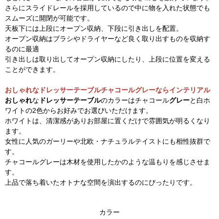
さらにスライドレールを採用しているので中に物を入れた状態でも
スムーズに開閉が可能です。
天板下には上段にオープン収納、下段に引き出しを配置。
オープン収納はブラシやドライヤーなど良く取り出すものを収納す
るのに最適
引き出しは取り出してオープン収納にしたり、上段に位置を変える
ことができます。
おしゃれなドレッサーテーブルチャコールグレーならインテリアル
おしゃれ
な
ドレッサーテーブル
のカラーはチャコール
グレー
と白ホ
ワイトの2色からお好みでお選びいただけます。
ホワイトは、清潔感がありお部屋に置くだけで雰囲気が明るくなり
ます。
女性に人気のガーリーや北欧・ナチュラルテイストにも相性抜群で
す。
チャコールグレーは木材を使用したかのような温もりを感じさせま
す。
上品で落ち着いたオトナな空間を演出するのにぴったりです。
カラー