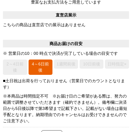
豊富なお支払方法をご用意しています
直営店展示
こちらの商品は直営店での展示はありません
商品お届けの目安
※ 営業日の10：00 時点で決済が完了している場合の目安です
2～4日前
4～6日前
1週間前後
10日前後
日時指定×
後
後
■土日祝は出荷を行っておりません（営業日でのカウントとなりま
す）
※本商品は時間指定不可 ※お届け日のご希望がある際は、努力の
範囲で調整させていただきます（確約できません）。備考欄に決済
日から5日後以降で第3希望まで記載下さい。記載がない場合は最短
手配となります。納期理由でのキャンセルはお受けできませんので
ご注意下さい。