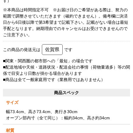
す）
※本商品は時間指定不可 ※お届け日のご希望がある際は、努力の
範囲で調整させていただきます（確約できません）。備考欄に決済
日から6日後以降で第3希望まで記載下さい。記載がない場合は最短
手配となります。納期理由でのキャンセルはお受けできませんので
ご注意下さい。
佐賀県
この商品の発送元は
です
■関東・関西圏の都市部への「最短」の場合です
■配送地域や天候・道路状況・配送会社の事情（荷物量過多）等の関
係で目安より日数が掛かる場合があります
■商品は全て一般家庭用です（業務用ではありません）
商品スペック
サイズ
幅73.4cm、高さ73.4cm、奥行き30cm
オープン部内寸（全て同じ）：幅約34cm、高さ約34cm
材質