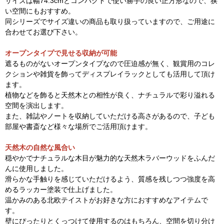
サイズは幅74.3cmとコンパクトで使い勝手の良い正方形なので、狭
い空間にもおすすめ。
同シリーズでサイズ違いの商品も取り扱っていますので、ご用途に
合わせてお選び下さい。
オープンタイプで見せる収納が可能
遮るものがないオープンタイプなので圧迫感が無く、観賞用のコレ
クションや雑貨を飾ってディスプレイラックとしても活用して頂け
ます。
植物などを飾ると天然木との相性が良く、ナチュラルで彩り溢れる
空間を演出します。
また、雑誌やノートを収納していただける高さがあるので、子ども
部屋や書斎など様々な場所でご活用頂けます。
天然木の自然な風合い
穏やかでナチュラルな木目が魅力的な天然木ラバーウッドをふんだ
んに使用しました。
滑らかな手触りを感じていただけるよう、質感を残しつつ強度を高
めるラッカー塗装で仕上げました。
温かみのある北欧テイストがお好きな方におすすめなアイテムで
す。
壁にぴったりとくっつけて使用するのはもちろん、空間を切り分け