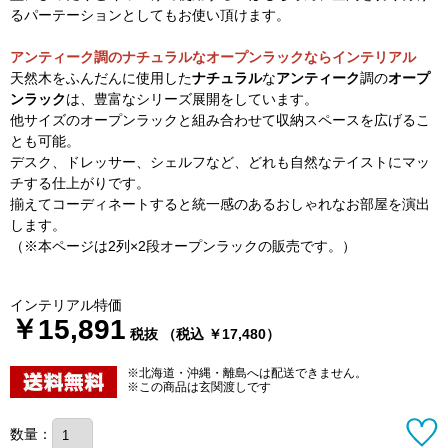
るパーテーションとしてもお使い頂けます。
アンティーク調のナチュラルなオープンラックならインテリアル
天然木をふんだんに使用した
ナチュラル
な
アンティーク
調の
オープ
ンラック
は、豊富なシリーズ展開をしています。
他サイズのオープンラックと組み合わせて収納スペースを広げるこ
とも可能。
デスク、ドレッサー、シェルフなど、どれも自然なテイストにマッ
チする仕上がりです。
揃えてコーディネートすると統一感のあるおしゃれなお部屋を演出
します。
（※本ページは2列×2段オープンラックの販売です。）
インテリアル特価
￥15,891
税抜 （税込 ￥17,480）
※北海道・沖縄・離島へは配送できません。
※この商品は玄関渡しです
数量：