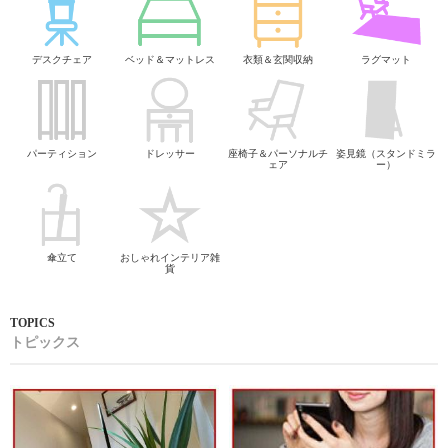
デスクチェア
ベッド＆マットレス
衣類＆玄関収納
ラグマット
パーティション
ドレッサー
座椅子＆パーソナルチ
姿見鏡（スタンドミラ
ェア
ー）
傘立て
おしゃれインテリア雑
貨
トピックス