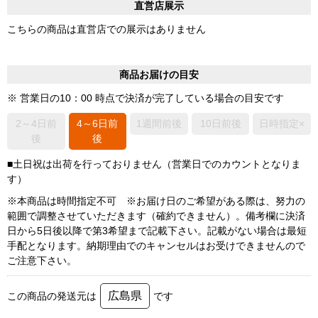
直営店展示
こちらの商品は直営店での展示はありません
商品お届けの目安
※ 営業日の10：00 時点で決済が完了している場合の目安です
2～4日前
4～6日前
1週間前後
10日前後
日時指定×
後
後
■土日祝は出荷を行っておりません（営業日でのカウントとなりま
す）
※本商品は時間指定不可 ※お届け日のご希望がある際は、努力の
範囲で調整させていただきます（確約できません）。備考欄に決済
日から5日後以降で第3希望まで記載下さい。記載がない場合は最短
手配となります。納期理由でのキャンセルはお受けできませんので
ご注意下さい。
広島県
この商品の発送元は
です