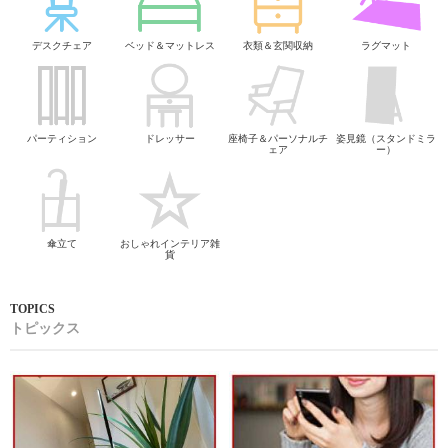
デスクチェア
ベッド＆マットレス
衣類＆玄関収納
ラグマット
パーティション
ドレッサー
座椅子＆パーソナルチ
姿見鏡（スタンドミラ
ェア
ー）
傘立て
おしゃれインテリア雑
貨
トピックス