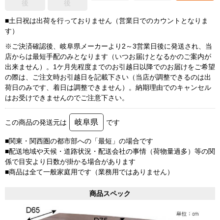
後
後
■土日祝は出荷を行っておりません（営業日でのカウントとなりま
す）
※ご決済確認後、岐阜県メーカーより2～3営業日後に発送され、当
店からは最短手配のみとなります（いつお届けとなるかのご案内が
出来ません）。1ケ月先程度までのお引越日以降でのお届けをご希望
の際は、ご注文時お引越日を記載下さい（当店が調整できるのは出
荷日のみです、着日は調整できません）。納期理由でのキャンセル
はお受けできませんのでご注意下さい。
岐阜県
この商品の発送元は
です
■関東・関西圏の都市部への「最短」の場合です
■配送地域や天候・道路状況・配送会社の事情（荷物量過多）等の関
係で目安より日数が掛かる場合があります
■商品は全て一般家庭用です（業務用ではありません）
商品スペック