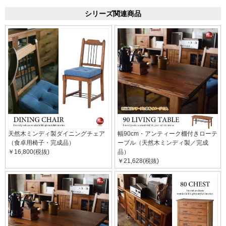
シリーズ関連商品
天然木ミンディ製ダイニングチェア
幅90cm・アンティーク棚付きローテ
（食卓用椅子・完成品）
ーブル（天然木ミンディ製／完成
￥16,800(税抜)
品）
￥21,628(税抜)