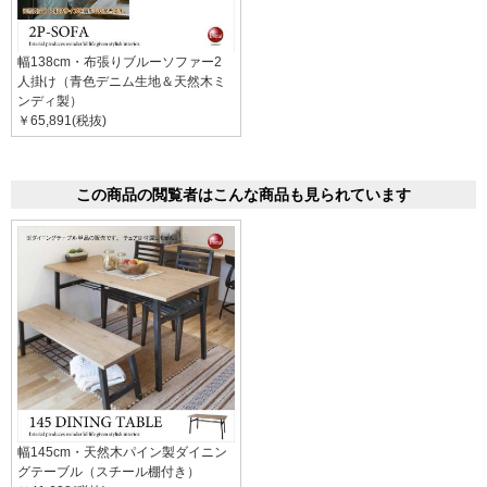
幅138cm・布張りブルーソファー2
人掛け（青色デニム生地＆天然木ミ
ンディ製）
￥65,891(税抜)
この商品の閲覧者はこんな商品も見られています
幅145cm・天然木パイン製ダイニン
グテーブル（スチール棚付き）