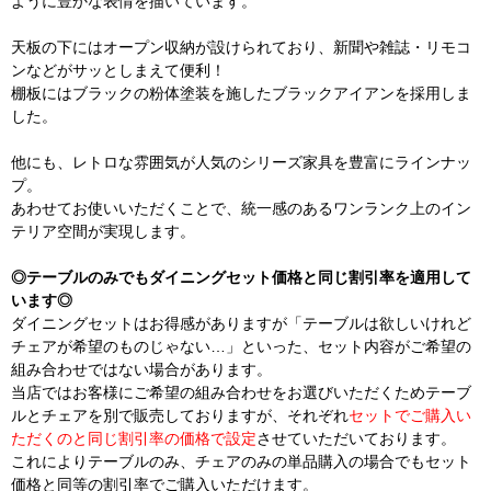
ように豊かな表情を描いています。
天板の下にはオープン収納が設けられており、新聞や雑誌・リモコ
ンなどがサッとしまえて便利！
棚板にはブラックの粉体塗装を施したブラックアイアンを採用しま
した。
他にも、レトロな雰囲気が人気のシリーズ家具を豊富にラインナッ
プ。
あわせてお使いいただくことで、統一感のあるワンランク上のイン
テリア空間が実現します。
◎テーブルのみでもダイニングセット価格と同じ割引率を適用して
います◎
ダイニングセットはお得感がありますが「テーブルは欲しいけれど
チェアが希望のものじゃない…」といった、セット内容がご希望の
組み合わせではない場合があります。
当店ではお客様にご希望の組み合わせをお選びいただくためテーブ
ルとチェアを別で販売しておりますが、それぞれ
セットでご購入い
ただくのと同じ割引率の価格で設定
させていただいております。
これによりテーブルのみ、チェアのみの単品購入の場合でもセット
価格と同等の割引率でご購入いただけます。