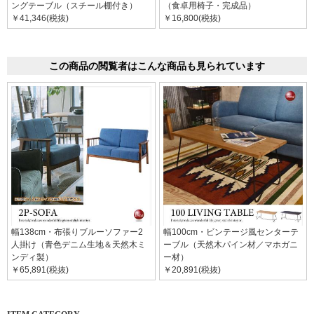
ングテーブル（スチール棚付き）
（食卓用椅子・完成品）
￥41,346(税抜)
￥16,800(税抜)
この商品の閲覧者はこんな商品も見られています
幅138cm・布張りブルーソファー2
幅100cm・ビンテージ風センターテ
人掛け（青色デニム生地＆天然木ミ
ーブル（天然木パイン材／マホガニ
ンディ製）
ー材）
￥65,891(税抜)
￥20,891(税抜)