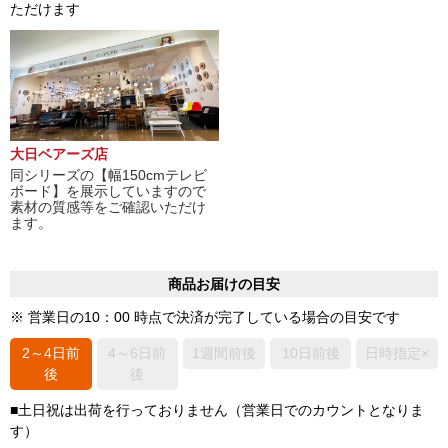
ただけます
大日ベアーズ店
同シリーズの【幅150cmテレビ
ボード】を展示していますので
素材の質感等をご確認いただけ
ます。
商品お届けの目安
※ 営業日の10：00 時点で決済が完了している場合の目安です
2～4日前
4～6日前
1週間前後
10日前後
日時指定×
後
後
■土日祝は出荷を行っておりません（営業日でのカウントとなりま
す）