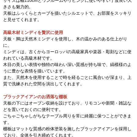
サイズは幅110cmとワンルームやリビングに使いやすい丁度良い大
きさも魅力的。
天板はふっくらとカーブを描いたシルエットで、お部屋をスッキリ
と見せてくれます。
高級木材ミンディを贅沢に使用
天板・脚は天然木ミンディを使用し、木の温かみのある仕上がり
に。
ミンディは、古くからヨーロッパの高級家具や楽器・彫刻などに使
われている高級木材です。
木目の美しい表情や独特の味わい深い質感が持ち味で、縞模様のよ
うに豊かな表情を描いています。
また、天然木を使用することで時を経るごとに風合いが深まり、上
質で洗練された空間を演出してくれます。
ブラックアイアンのお洒落な棚板
天板の下にはオープン収納を設けており、リモコンや新聞・雑誌な
どを置いておくのに便利です。
ごちゃごちゃしがちなテーブル周りを常に綺麗に保つことができま
す。
棚板はマットな質感の粉体塗装を施したブラックアイアンを採用し
ており、全体を引き締めてくれます。