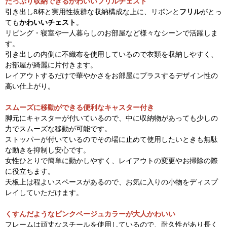
たっぷり収納できるかわいいフリルチェスト
引き出し8杯と実用性抜群な収納構成な上に、リボンと
フリル
がとっ
ても
かわいいチェスト
。
リビング・寝室や一人暮らしのお部屋など様々なシーンで活躍しま
す。
引き出しの内側に不織布を使用しているので衣類を収納しやすく、
お部屋が綺麗に片付きます。
レイアウトするだけで華やかさをお部屋にプラスするデザイン性の
高い仕上がり。
スムーズに移動ができる便利なキャスター付き
脚元にキャスターが付いているので、中に収納物があっても少しの
力でスムーズな移動が可能です。
ストッパーが付いているのでその場に止めて使用したいときも無駄
な動きを抑制し安心です。
女性ひとりで簡単に動かしやすく、レイアウトの変更やお掃除の際
に役立ちます。
天板上は程よいスペースがあるので、お気に入りの小物をディスプ
レイしていただけます。
くすんだようなピンクベージュカラーが大人かわいい
フレームは頑丈なスチールを使用しているので、耐久性があり長く