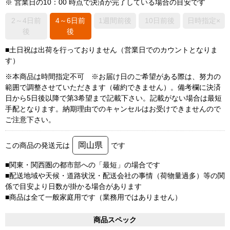
※ 営業日の10：00 時点で決済が完了している場合の目安です
2～4日前
4～6日前
1週間前後
10日前後
日時指定×
後
後
■土日祝は出荷を行っておりません（営業日でのカウントとなりま
す）
※本商品は時間指定不可 ※お届け日のご希望がある際は、努力の
範囲で調整させていただきます（確約できません）。備考欄に決済
日から5日後以降で第3希望まで記載下さい。記載がない場合は最短
手配となります。納期理由でのキャンセルはお受けできませんので
ご注意下さい。
岡山県
この商品の発送元は
です
■関東・関西圏の都市部への「最短」の場合です
■配送地域や天候・道路状況・配送会社の事情（荷物量過多）等の関
係で目安より日数が掛かる場合があります
■商品は全て一般家庭用です（業務用ではありません）
商品スペック