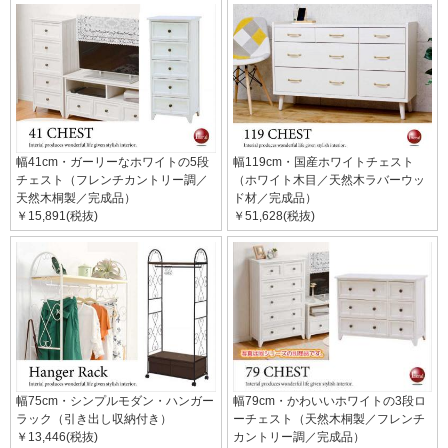
幅41cm・ガーリーなホワイトの5段
幅119cm・国産ホワイトチェスト
チェスト（フレンチカントリー調／
（ホワイト木目／天然木ラバーウッ
天然木桐製／完成品）
ド材／完成品）
￥15,891(税抜)
￥51,628(税抜)
幅75cm・シンプルモダン・ハンガー
幅79cm・かわいいホワイトの3段ロ
ラック（引き出し収納付き）
ーチェスト（天然木桐製／フレンチ
￥13,446(税抜)
カントリー調／完成品）