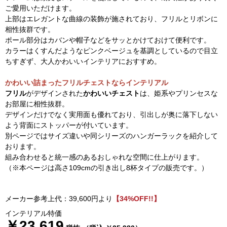
ご愛用いただけます。
上部はエレガントな曲線の装飾が施されており、フリルとリボンに
相性抜群です。
ポール部分はカバンや帽子などをサッとかけておけて便利です。
カラーはくすんだようなピンクベージュを基調としているので目立
ちすぎず、大人かわいいインテリアにおすすめ。
かわいい詰まったフリルチェストならインテリアル
フリル
がデザインされた
かわいいチェスト
は、姫系やプリンセスな
お部屋に相性抜群。
デザインだけでなく実用面も優れており、引出しが奥に落下しない
よう背面にストッパーが付いています。
別ページではサイズ違いや同シリーズのハンガーラックを紹介して
おります。
組み合わせると統一感のあるおしゃれな空間に仕上がります。
（※本ページは高さ109cmの引き出し8杯タイプの販売です。）
メーカー参考上代：39,600円より
【34%OFF!!】
インテリアル特価
￥23,619