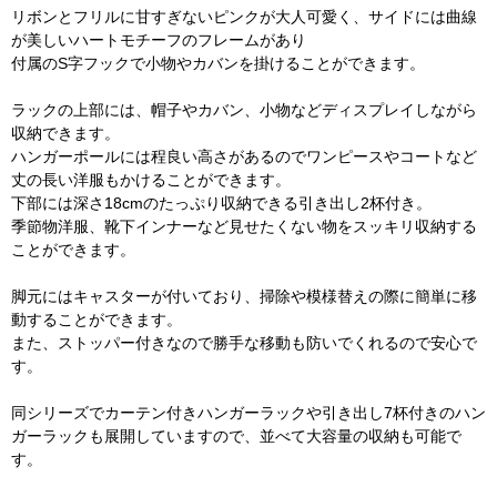
リボンとフリルに甘すぎないピンクが大人可愛く、サイドには曲線
が美しいハートモチーフのフレームがあり
付属のS字フックで小物やカバンを掛けることができます。
ラックの上部には、帽子やカバン、小物などディスプレイしながら
収納できます。
ハンガーポールには程良い高さがあるのでワンピースやコートなど
丈の長い洋服もかけることができます。
下部には深さ18cmのたっぷり収納できる引き出し2杯付き。
季節物洋服、靴下インナーなど見せたくない物をスッキリ収納する
ことができます。
脚元にはキャスターが付いており、掃除や模様替えの際に簡単に移
動することができます。
また、ストッパー付きなので勝手な移動も防いでくれるので安心で
す。
同シリーズでカーテン付きハンガーラックや引き出し7杯付きのハン
ガーラックも展開していますので、並べて大容量の収納も可能で
す。