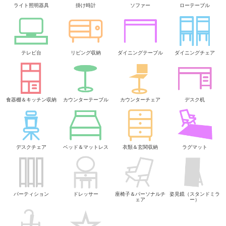
ライト照明器具
掛け時計
ソファー
ローテーブル
テレビ台
リビング収納
ダイニングテーブル
ダイニングチェア
食器棚＆キッチン収納
カウンターテーブル
カウンターチェア
デスク机
デスクチェア
ベッド＆マットレス
衣類＆玄関収納
ラグマット
パーティション
ドレッサー
座椅子＆パーソナルチ
姿見鏡（スタンドミラ
ェア
ー）