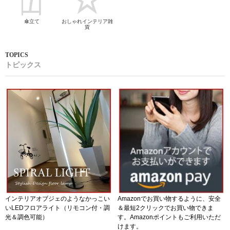
傘立て
おしゃれインテリア雑
貨
トピックス
インテリアオブジェのようなかっこい
Amazonでお買い物するように、安全
いLEDフロアライト（リモコン付・調
＆最短2クリックでお買い物できま
光＆調色可能）
す。Amazonポイントもご利用いただ
けます。