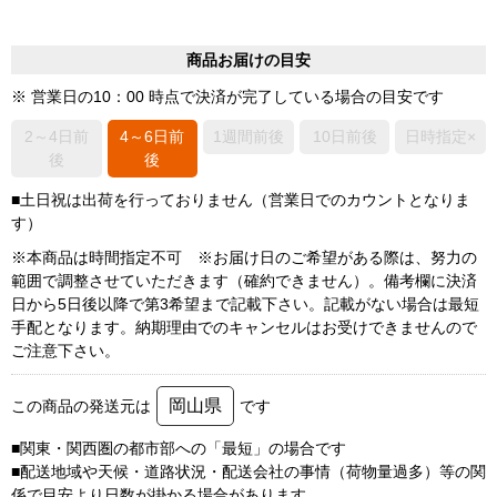
商品お届けの目安
※ 営業日の10：00 時点で決済が完了している場合の目安です
2～4日前
4～6日前
1週間前後
10日前後
日時指定×
後
後
■土日祝は出荷を行っておりません（営業日でのカウントとなりま
す）
※本商品は時間指定不可 ※お届け日のご希望がある際は、努力の
範囲で調整させていただきます（確約できません）。備考欄に決済
日から5日後以降で第3希望まで記載下さい。記載がない場合は最短
手配となります。納期理由でのキャンセルはお受けできませんので
ご注意下さい。
岡山県
この商品の発送元は
です
■関東・関西圏の都市部への「最短」の場合です
■配送地域や天候・道路状況・配送会社の事情（荷物量過多）等の関
係で目安より日数が掛かる場合があります