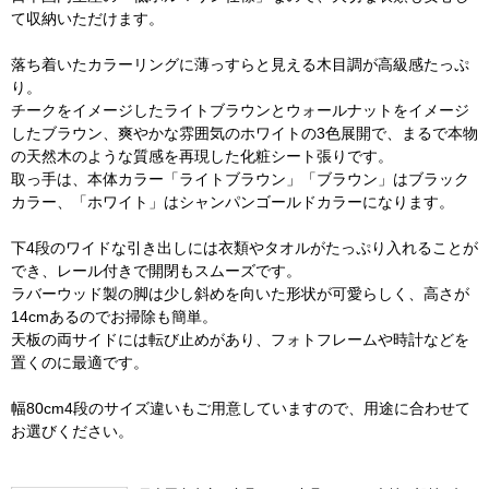
て収納いただけます。
落ち着いたカラーリングに薄っすらと見える木目調が高級感たっぷ
り。
チークをイメージしたライトブラウンとウォールナットをイメージ
したブラウン、爽やかな雰囲気のホワイトの3色展開で、まるで本物
の天然木のような質感を再現した化粧シート張りです。
取っ手は、本体カラー「ライトブラウン」「ブラウン」はブラック
カラー、「ホワイト」はシャンパンゴールドカラーになります。
下4段のワイドな引き出しには衣類やタオルがたっぷり入れることが
でき、レール付きで開閉もスムーズです。
ラバーウッド製の脚は少し斜めを向いた形状が可愛らしく、高さが
14cmあるのでお掃除も簡単。
天板の両サイドには転び止めがあり、フォトフレームや時計などを
置くのに最適です。
幅80cm4段のサイズ違いもご用意していますので、用途に合わせて
お選びください。