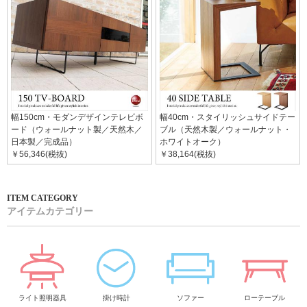
幅150cm・モダンデザインテレビボ
幅40cm・スタイリッシュサイドテー
ード（ウォールナット製／天然木／
ブル（天然木製／ウォールナット・
日本製／完成品）
ホワイトオーク）
￥56,346(税抜)
￥38,164(税抜)
アイテムカテゴリー
ライト照明器具
掛け時計
ソファー
ローテーブル