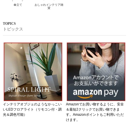
傘立て
おしゃれインテリア雑
貨
トピックス
インテリアオブジェのようなかっこい
Amazonでお買い物するように、安全
いLEDフロアライト（リモコン付・調
＆最短2クリックでお買い物できま
光＆調色可能）
す。Amazonポイントもご利用いただ
けます。