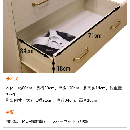
サイズ
本体…幅80cm、奥行39cm、高さ120cm、脚高さ14cm、総重量
42kg
引出内寸（大）…幅71cm、奥行34cm、高さ18cm
材質
強化紙（MDF繊維版）、ラバーウッド（脚部）