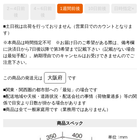
2～4日前
4～6日前
1週間前後
10日前後
日時指定×
後
後
■土日祝は出荷を行っておりません（営業日でのカウントとなりま
す）
※本商品は時間指定不可 ※お届け日のご希望がある際は、備考欄
に決済日から7日後以降で第3希望まで記載下さい（記載がない場合
は最短手配）。納期理由でのキャンセルはお受けできませんのでご
注意下さい。
大阪府
この商品の発送元は
です
■関東・関西圏の都市部への「最短」の場合です
■配送地域や天候・道路状況・配送会社の事情（荷物量過多）等の関
係で目安より日数が掛かる場合があります
■商品は全て一般家庭用です（業務用ではありません）
商品スペック