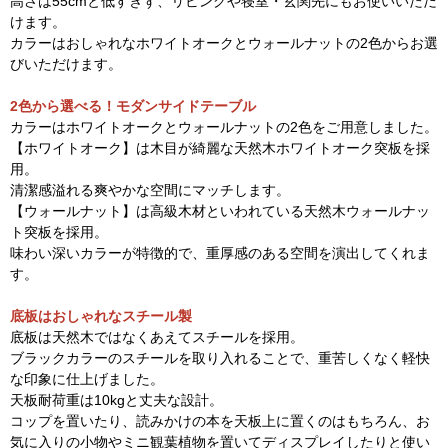
高さは55cmと低すぎず、リビングや寝室・玄関先にもお使いいただ
けます。
カラーはおしゃれなホワイトオークとウォールナットの2色からお選
びいただけます。
2色から選べる！モダンサイドテーブル
カラーはホワイトオークとウォールナットの2色をご用意しました。
【ホワイトオーク】は木目が綺麗な天然木ホワイトオーク突板を採
用。
清潔感溢れる爽やかな空間にマッチします。
【ウォールナット】は高級木材といわれている天然木ウォールナッ
ト突板を採用。
味わい深いカラーが特徴的で、重厚感のある空間を演出してくれま
す。
底板はおしゃれなスチール製
底板は天然木ではなくあえてスチールを採用。
ブラックカラーのスチールを取り入れることで、重苦しくなく軽快
な印象に仕上げました。
天板耐荷重は10kgと丈夫な設計。
コップを置いたり、読みかけの本を天板上に置くのはもちろん、お
気に入りの小物やミニ観葉植物を置いてディスプレイしたりと使い