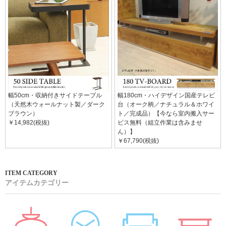
幅50cm・収納付きサイドテーブル
幅180cm・ハイデザイン国産テレビ
（天然木ウォールナット製／ダーク
台（オーク柄／ナチュラル＆ホワイ
ブラウン）
ト／完成品）【今なら室内搬入サー
￥14,982(税抜)
ビス無料（組立作業は含みませ
ん）】
￥67,790(税抜)
アイテムカテゴリー