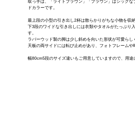
取っ手は、「ライトブラウン」「ブラウン」はシックな
ドカラーです。
最上段の小型の引き出し2杯は散らかりがちな小物を収
下3段のワイドな引き出しには衣類やタオルがたっぷり
す。
ラバーウッド製の脚は少し斜めを向いた形状が可愛らしく
天板の両サイドには転び止めがあり、フォトフレームや
幅80cm5段のサイズ違いもご用意していますので、用