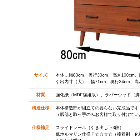
サイズ
本体…幅80cm、奥行39cm、高さ100cm、
引出内寸（大）…幅71cm、奥行34cm、高さ
材質
強化紙（MDF繊維版）、ラバーウッド（脚
構造仕様
本体構造部が組立ての要らない完成品です
（脚部と取っ手のみお客様で取り付けてい
仕様補足
スライドレール（引き出し下3段）
低ホルマリン仕様Ｆ☆☆☆☆（接着剤・化