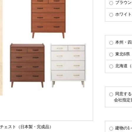
ブラウン
ホワイト
本州・四
東北6県（
北海道（税
同意する
会社指定
ン4段チェスト（日本製・完成品）
建物の1