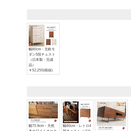
幅80cm・北欧モ
ダン5段チェスト
（日本製・完成
品）
￥52,255(税抜)
幅75.9cm・天然
幅80cm・レトロ4