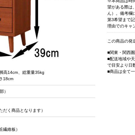
※本商品は時
望がある際は
ん）。備考欄
第3希望まで
理由でのキャ
この商品の発
■関東・関西
■配送地域や
で目安より日
■商品は全て
脚高14cm、総重量35kg
18cm
部）
ただく商品となります）
粧繊維板）