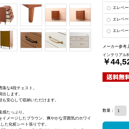
エレベー
エレベー
エレベー
メーカー参考上
インテリアル
￥44,5
洒落な4段チェスト。
演出します。
類も安心して収納いただけます。
数量：
級感たっぷり。
をイメージしたブラウン、爽やかな雰囲気のホワイ
現した化粧シート張りです。