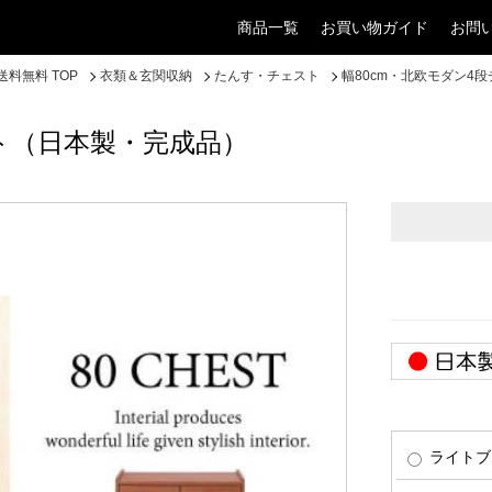
商品一覧
お買い物ガイド
お問
料無料 TOP
衣類＆玄関収納
たんす・チェスト
幅80cm・北欧モダン4
スト（日本製・完成品）
ライトブ