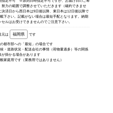
間指定不可 ※原則日時指定不可ですが、お届け日のご希
、努力の範囲で調整させていただきます（確約できませ
に決済日から西日本は9日後以降、東日本は12日後以降で
記載下さい。記載がない場合は最短手配となります。納期
ンセルはお受けできませんのでご注意下さい。
福岡県
送元は
です
圏の都市部への「最短」の場合です
天候・道路状況・配送会社の事情（荷物量過多）等の関係
数が掛かる場合があります
一般家庭用です（業務用ではありません）