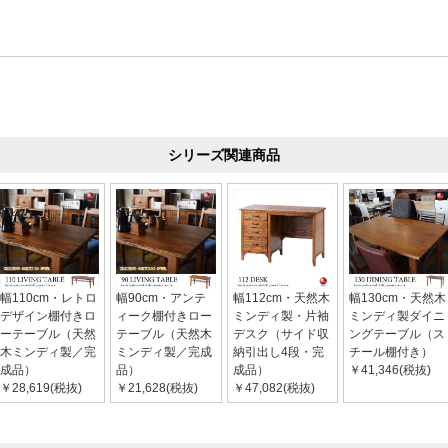
シリーズ関連商品
幅110cm・レトロ
幅90cm・アンテ
幅112cm・天然木
幅130cm・天然木
デザイン棚付きロ
ィーク棚付きロー
ミンディ製・片袖
ミンディ製ダイニ
ーテーブル（天然
テーブル（天然木
デスク（サイド収
ングテーブル（ス
木ミンディ製／完
ミンディ製／完成
納引出し4段・完
チール棚付き）
成品）
品）
成品）
￥41,346(税抜)
￥28,619(税抜)
￥21,628(税抜)
￥47,082(税抜)