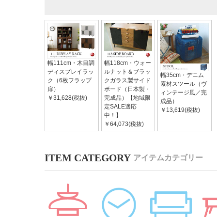
幅111cm・木目調
幅118cm・ウォー
ディスプレイラッ
ルナット＆ブラッ
幅35cm・デニム
ク（6枚フラップ
クガラス製サイド
素材スツール（ヴ
扉）
ボード（日本製・
ィンテージ風／完
￥31,628(税抜)
完成品）【地域限
成品）
定SALE適応
￥13,619(税抜)
中！】
￥64,073(税抜)
アイテムカテゴリー