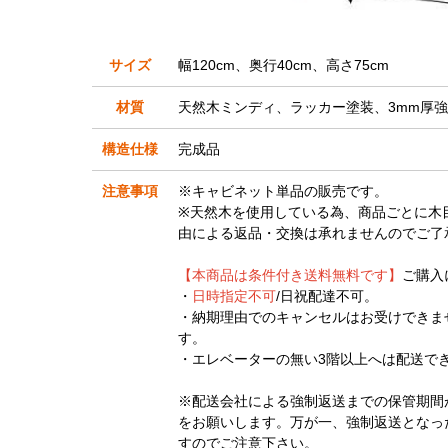
サイズ
幅120cm、奥行40cm、高さ75cm
材質
天然木ミンディ、ラッカー塗装、3mm厚
構造仕様
完成品
注意事項
※キャビネット単品の販売です。
※天然木を使用している為、商品ごとに木
由による返品・交換は承れませんのでご了
【本商品は条件付き送料無料です】
ご購入
・
日時指定不可
/日祝配達不可。
・納期理由でのキャンセルはお受けできま
す。
・エレベーターの無い3階以上へは配送で
※配送会社による強制返送までの保管期間
をお願いします。万が一、強制返送となっ
すのでご注意下さい。