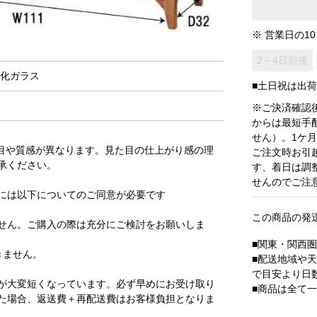
※ 営業日の1
2～4日前後
強化ガラス
■土日祝は出
※ご決済確認
からは最短手
せん）。1ケ
目や質感が異なります。見た目の仕上がり感の理
ご注文時お引
承ください。
す、着日は調
せんのでご注
には以下についてのご同意が必要です
この商品の発
せん。ご購入の際は充分にご検討をお願いしま
■関東・関西
きません。
■配送地域や
で目安より日
が大変短くなっています。必ず早めにお受け取り
■商品は全て
た場合、返送費＋再配送費はお客様負担となりま