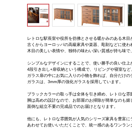
レトロな駅長室や役所を彷彿とさせる暖かみのある木目
古くからヨーロッパの高級家具や楽器、彫刻などに使わ
木目の美しい表情や、独特の味わい深い質感が持ち味で
シンプルなデザインにすることで、使い勝手の良い仕上
4段引き出し+扉収納という構成で、リビングや寝室な
ガラス扉の中にお気に入りの小物を飾れば、自分だけの
ガラスは、3mm厚の強化ガラスを採用しています。
ブラックカラーの取っ手は全体を引き締め、レトロな雰
脚は高めの設計なので、お部屋のお掃除が簡単なのも嬉
面倒な組立不要の完成品でのお届けとなります。
他にも、レトロな雰囲気が人気のシリーズ家具を豊富に
あわせてお使いいただくことで、統一感のあるワンラン