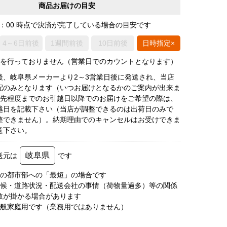
商品お届けの目安
0：00 時点で決済が完了している場合の目安です
4～6日前後
1週間前後
10日前後
日時指定×
荷を行っておりません（営業日でのカウントとなります）
後、岐阜県メーカーより2～3営業日後に発送され、当店
配のみとなります（いつお届けとなるかのご案内が出来ま
月先程度までのお引越日以降でのお届けをご希望の際は、
越日を記載下さい（当店が調整できるのは出荷日のみで
整できません）。納期理由でのキャンセルはお受けできま
意下さい。
岐阜県
送元は
です
圏の都市部への「最短」の場合です
天候・道路状況・配送会社の事情（荷物量過多）等の関係
数が掛かる場合があります
一般家庭用です（業務用ではありません）