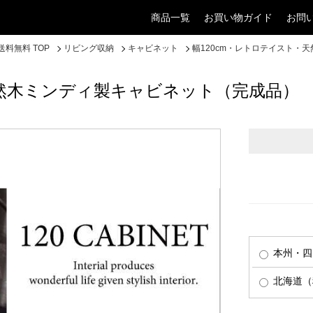
商品一覧
お買い物ガイド
お問
料無料 TOP
リビング収納
キャビネット
幅120cm・レトロテイスト・
天然木ミンディ製キャビネット（完成品）
本州・四
北海道（税