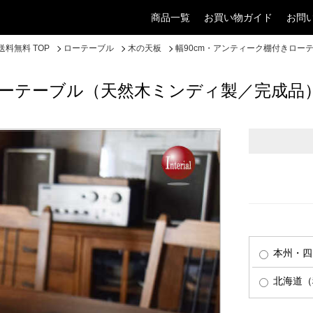
商品一覧
お買い物ガイド
お問
料無料 TOP
ローテーブル
木の天板
幅90cm・アンティーク棚付きロー
ローテーブル（天然木ミンディ製／完成品
本州・四
北海道（税