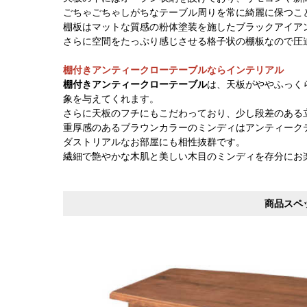
ごちゃごちゃしがちなテーブル周りを常に綺麗に保つこ
棚板はマットな質感の粉体塗装を施したブラックアイア
さらに空間をたっぷり感じさせる格子状の棚板なので圧
棚付きアンティークローテーブルならインテリアル
棚付きアンティークローテーブル
は、天板がややふっく
象を与えてくれます。
さらに天板のフチにもこだわっており、少し段差のある
重厚感のあるブラウンカラーのミンディはアンティーク
ダストリアルなお部屋にも相性抜群です。
繊細で艶やかな木肌と美しい木目のミンディを存分にお
商品スペ