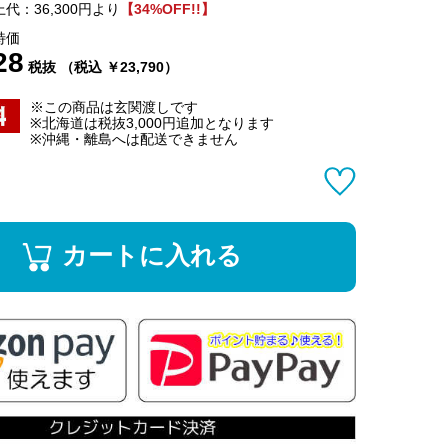
代：36,300円より
【34%OFF!!】
特価
28
税抜 （税込 ￥23,790）
※この商品は玄関渡しです
※北海道は税抜3,000円追加となります
※沖縄・離島へは配送できません
カートに入れる