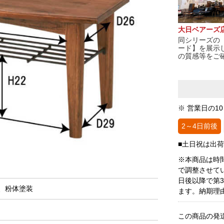
大日ベアーズ
同シリーズの【
ード】を展示
の質感等をご
※ 営業日の1
2～4日前後
■土日祝は出
※本商品は時
で調整させて
日後以降で第
、粉体塗装
ます。納期理
この商品の発