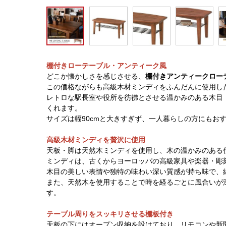
棚付きローテーブル・アンティーク風
どこか懐かしさを感じさせる、
棚付きアンティークロー
この価格ながらも高級木材ミンディをふんだんに使用し
レトロな駅長室や役所を彷彿とさせる温かみのある木目
くれます。
サイズは幅90cmと大きすぎず、一人暮らしの方にもお
高級木材ミンディを贅沢に使用
天板・脚は天然木ミンディを使用し、木の温かみのある
ミンディは、古くからヨーロッパの高級家具や楽器・彫
木目の美しい表情や独特の味わい深い質感が持ち味で、
また、天然木を使用することで時を経るごとに風合いが
す。
テーブル周りをスッキリさせる棚板付き
天板の下にはオープン収納を設けており、リモコンや新