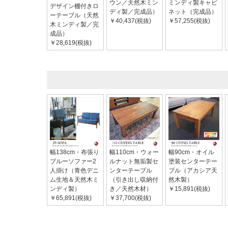
ウン／天然木ミン
ミンディ製キャビ
デザイン棚付きロ
ディ製／完成品）
ネット（完成品）
ーテーブル（天然
￥40,437(税抜)
￥57,255(税抜)
木ミンディ製／完
成品）
￥28,619(税抜)
幅138cm・布張り
幅110cm・ウォー
幅90cm・オイル
ブルーソファー2
ルナット無垢製セ
塗装センターテー
人掛け（青色デニ
ンターテーブル
ブル（アカシア天
ム生地＆天然木ミ
（引き出し収納付
然木製）
ンディ製）
き／天然木材）
￥15,891(税抜)
￥65,891(税抜)
￥37,700(税抜)