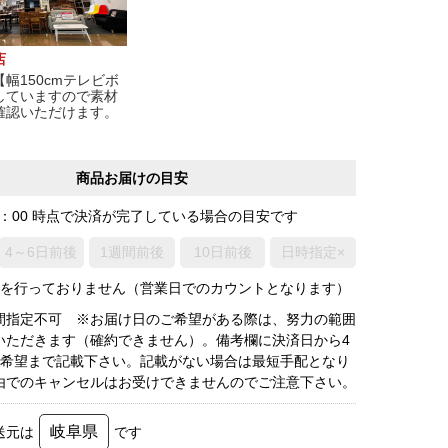
店
幅150cmテレビボ
していますので素材
確認いただけます。
商品お届けの目安
0：00 時点で決済が完了している場合の目安です
4～6日前後
1週間前後
10日前後
日時指定×
荷を行っておりません（営業日でのカウントとなります）
間指定不可 ※お届け日のご希望がある際は、努力の範囲
いただきます（確約できません）。備考欄に決済日から4
3希望まで記載下さい。記載がない場合は最短手配となり
由でのキャンセルはお受けできませんのでご注意下さい。
岐阜県
送元は
です