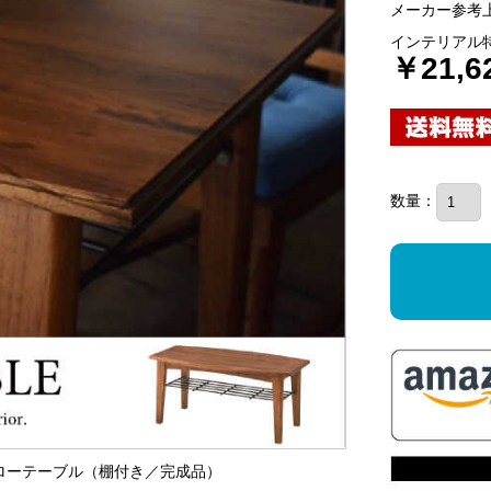
メーカー参考上
インテリアル
￥21,6
数量：
ィ製ローテーブル（棚付き／完成品）