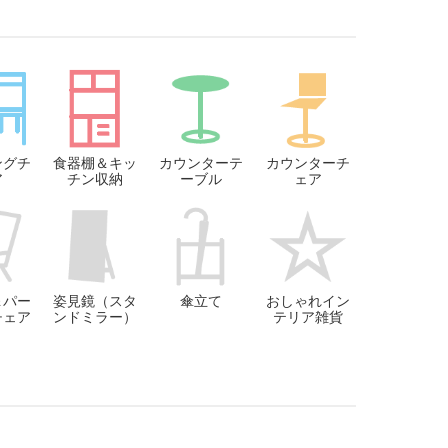
ングチ
食器棚＆キッ
カウンターテ
カウンターチ
ア
チン収納
ーブル
ェア
＆パー
姿見鏡（スタ
傘立て
おしゃれイン
チェア
ンドミラー）
テリア雑貨