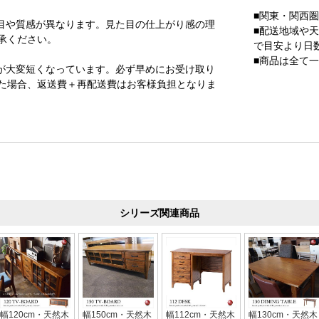
■関東・関西
目や質感が異なります。見た目の仕上がり感の理
■配送地域や
承ください。
で目安より日
■商品は全て
が大変短くなっています。必ず早めにお受け取り
た場合、返送費＋再配送費はお客様負担となりま
シリーズ関連商品
幅120cm・天然木
幅150cm・天然木
幅112cm・天然木
幅130cm・天然木