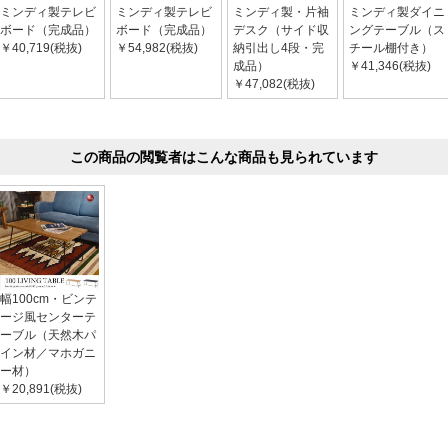
ミンディ製テレビ
ミンディ製テレビ
ミンディ製・片袖
ミンディ製ダイニ
ボード（完成品）
ボード（完成品）
デスク（サイド収
ングテーブル（ス
￥40,719(税抜)
￥54,982(税抜)
納引出し4段・完
チール棚付き）
成品）
￥41,346(税抜)
￥47,082(税抜)
この商品の閲覧者はこんな商品も見られています
幅100cm・ビンテ
ージ風センターテ
ーブル（天然木パ
イン材／マホガニ
ー材）
￥20,891(税抜)