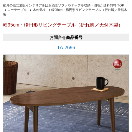
家具の激安通販インテリアルはお洒落ソファやテーブル収納・照明が送料無料 TOP
ローテーブル
木の天板
幅95cm・楕円形リビングテーブル（折れ脚／天然木
製）
幅95cm・楕円形リビングテーブル（折れ脚／天然木製）
お問合せ商品番号
TA-2696