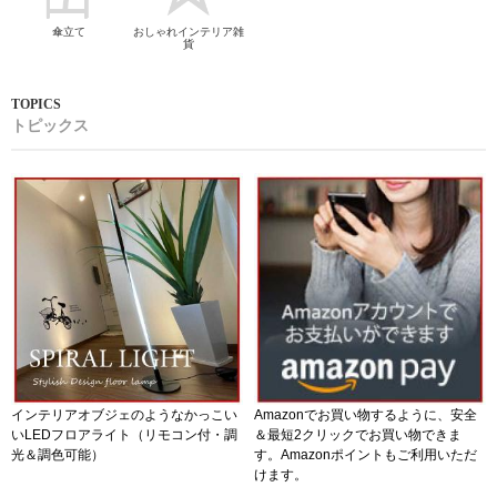
傘立て
おしゃれインテリア雑
貨
トピックス
インテリアオブジェのようなかっこい
Amazonでお買い物するように、安全
いLEDフロアライト（リモコン付・調
＆最短2クリックでお買い物できま
光＆調色可能）
す。Amazonポイントもご利用いただ
けます。