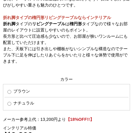
びがしやすい重さも魅力のひとつです。
折れ脚タイプの楕円形リビングテーブルならインテリアル
折れ脚
タイプの
リビングテーブル
は
楕円形
タイプなので様々なお部
屋のレイアウトに設置しやすいのもポイント。
長方形と比べて圧迫感も少ないので、お部屋が狭いワンルームにも
配置していただけます。
また、天板下には引き出しや棚板がないシンプルな構造なのでテー
ブル下に足を伸ばしたりあぐらをかいたりと様々な体勢で使用がで
きます。
カラー
ブラウン
ナチュラル
メーカー参考上代：13,200円より
【18%OFF!!】
インテリアル特価