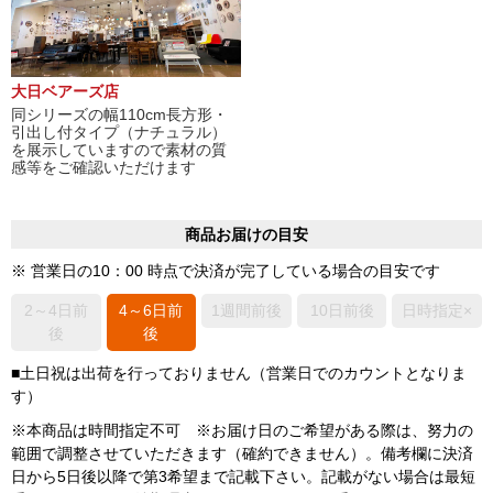
大日ベアーズ店
同シリーズの幅110cm長方形・
引出し付タイプ（ナチュラル）
を展示していますので素材の質
感等をご確認いただけます
商品お届けの目安
※ 営業日の10：00 時点で決済が完了している場合の目安です
2～4日前
4～6日前
1週間前後
10日前後
日時指定×
後
後
■土日祝は出荷を行っておりません（営業日でのカウントとなりま
す）
※本商品は時間指定不可 ※お届け日のご希望がある際は、努力の
範囲で調整させていただきます（確約できません）。備考欄に決済
日から5日後以降で第3希望まで記載下さい。記載がない場合は最短