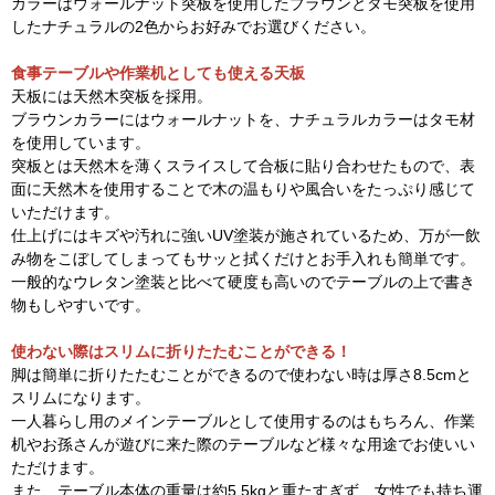
カラーはウォールナット突板を使用したブラウンとタモ突板を使用
したナチュラルの2色からお好みでお選びください。
食事テーブルや作業机としても使える天板
天板には天然木突板を採用。
ブラウンカラーにはウォールナットを、ナチュラルカラーはタモ材
を使用しています。
突板とは天然木を薄くスライスして合板に貼り合わせたもので、表
面に天然木を使用することで木の温もりや風合いをたっぷり感じて
いただけます。
仕上げにはキズや汚れに強いUV塗装が施されているため、万が一飲
み物をこぼしてしまってもサッと拭くだけとお手入れも簡単です。
一般的なウレタン塗装と比べて硬度も高いのでテーブルの上で書き
物もしやすいです。
使わない際はスリムに折りたたむことができる！
脚は簡単に折りたたむことができるので使わない時は厚さ8.5cmと
スリムになります。
一人暮らし用のメインテーブルとして使用するのはもちろん、作業
机やお孫さんが遊びに来た際のテーブルなど様々な用途でお使いい
ただけます。
また、テーブル本体の重量は約5.5kgと重たすぎず、女性でも持ち運