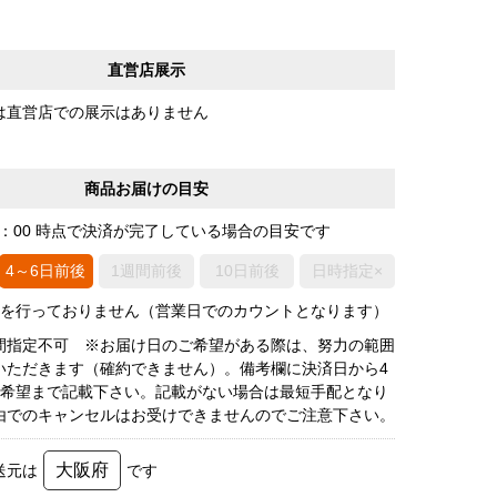
直営店展示
は直営店での展示はありません
商品お届けの目安
0：00 時点で決済が完了している場合の目安です
4～6日前後
1週間前後
10日前後
日時指定×
荷を行っておりません（営業日でのカウントとなります）
間指定不可 ※お届け日のご希望がある際は、努力の範囲
いただきます（確約できません）。備考欄に決済日から4
3希望まで記載下さい。記載がない場合は最短手配となり
由でのキャンセルはお受けできませんのでご注意下さい。
大阪府
送元は
です