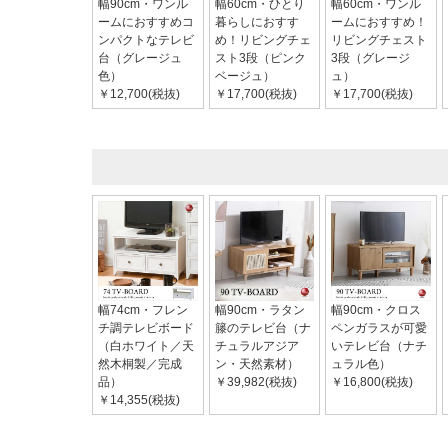
幅90cm・ワンル
幅60cm・ひとり
幅60cm・ワンル
ームにおすすめコ
暮らしにおすす
ームにおすすめ！
ンパクトなテレビ
め！リビングチェ
リビングチェスト
台（グレージュ
スト3段（ピンク
3段（グレージ
色）
ベージュ）
ュ）
￥12,700(税抜)
￥17,700(税抜)
￥17,700(税抜)
幅74cm・フレン
幅90cm・ラタン
幅90cm・クロス
チ調テレビボード
籐のテレビ台（ナ
ペンガラスが可愛
（白ホワイト／天
チュラルアジア
いテレビ台（ナチ
然木桐製／完成
ン・天然素材）
ュラル色）
品）
￥39,982(税抜)
￥16,800(税抜)
￥14,355(税抜)