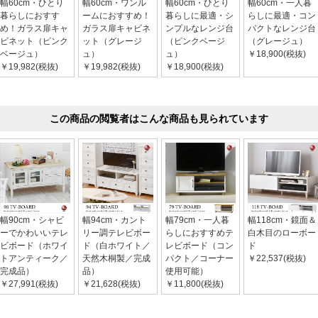
幅60cm・ひとり
幅60cm・ワンル
幅60cm・ひとり
幅60cm・一人暮
暮らしにおすす
ームにおすすめ！
暮らしに最適・シ
らしに最適・コン
め！ガラス扉キャ
ガラス扉キャビネ
ンプルなレンジ台
パクトなレンジ台
ビネット（ピンク
ット（グレージ
（ピンクベージ
（グレージュ）
ベージュ）
ュ）
ュ）
￥18,900(税抜)
￥19,982(税抜)
￥19,982(税抜)
￥18,900(税抜)
この商品の閲覧者はこんな商品も見られています
幅90cm・シャビ
幅94cm・カント
幅79cm・一人暮
幅118cm・鏡面＆
ーでかわいいテレ
リー調テレビボー
らしにおすすめテ
白木目のローボー
ビボード（ホワイ
ド（白ホワイト／
レビボード（コン
ド
トアンティーク／
天然木桐製／完成
パクト／コーナー
￥22,537(税抜)
完成品）
品）
使用可能）
￥27,991(税抜)
￥21,628(税抜)
￥11,800(税抜)