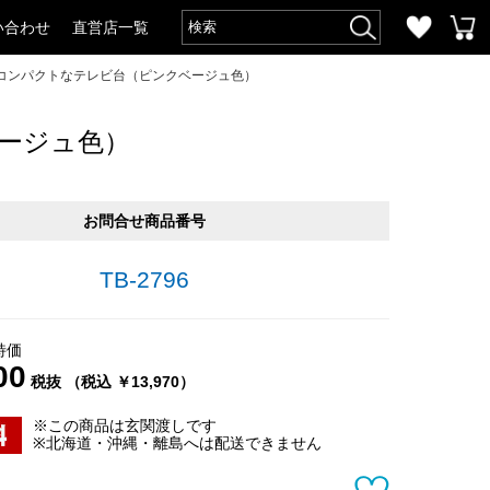
い合わせ
直営店一覧
めコンパクトなテレビ台（ピンクベージュ色）
ベージュ色）
お問合せ商品番号
TB-2796
特価
00
税抜 （税込 ￥13,970）
※この商品は玄関渡しです
※北海道・沖縄・離島へは配送できません