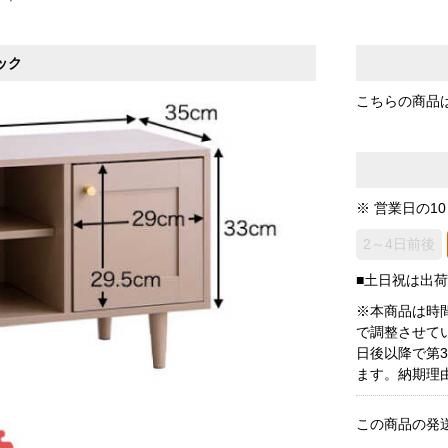
ック
こちらの商品
※ 営業日の1
2～4日前後
■土日祝は出
※本商品は時
で調整させて
日後以降で第
ます。納期理
この商品の発