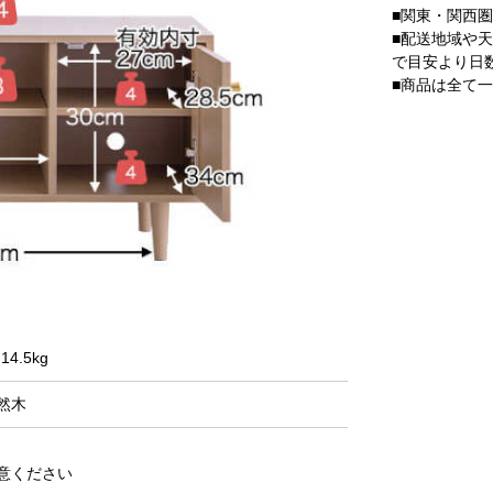
■関東・関西
■配送地域や
で目安より日
■商品は全て
4.5kg
然木
意ください