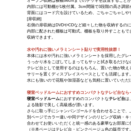
オープン収納は横幅56cmまでのデッキを設置すること
内部には可動棚が1枚付属。3cm間隔で3段階の高さ調
背面にはコード穴を設けているため、ごちゃごちゃしや
[扉収納]
右側の扉収納はDVDやCDなど細々した物を収納するの
内部に配された棚板は可動式。棚板を取り外すこともでき
収納できます。
水や汚れに強いメラミンシート貼りで実用性抜群！
本体には水や汚れに強いメラミンシートを採用したグレ
うっかり水をこぼしてしまってもサッと拭き取るだけな
テレビ台として使用するのはもちろん、置いた物が映え
サリーを置くディスプレイスペースとしても活躍します
水にも強いので花瓶や加湿器なども気軽に置いていただ
寝室ベッドルームにおすすめコンパクトなテレビ台なら
寝室ベッドルーム
におすすめのコンパクトな
テレビ台
は
よる陰影で美しく高級感が漂います。
さらに取っ手にシャンパンゴールドを合わせることで、
別ページでカラー違いや同デザインのリビング収納・キ
合わせてお使いいただくと統一感のある豪華なお部屋に
（※本ページはテレビ台・ピンクベージュ色の販売です