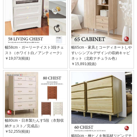
幅58cm・ガーリーテイスト3段チェ
幅65cm・家具とコーディネートしや
スト（ホワイト白／アンティーク）
すいシンプルデザインの収納キャビ
￥19,073(税抜)
ネット（北欧ナチュラル色）
￥15,891(税抜)
幅80cm・日本製たんす5段（衣類収
納チェスト／完成品）
￥52,255(税抜)
幅60cm・檜ヒノキ無垢材リビングチ