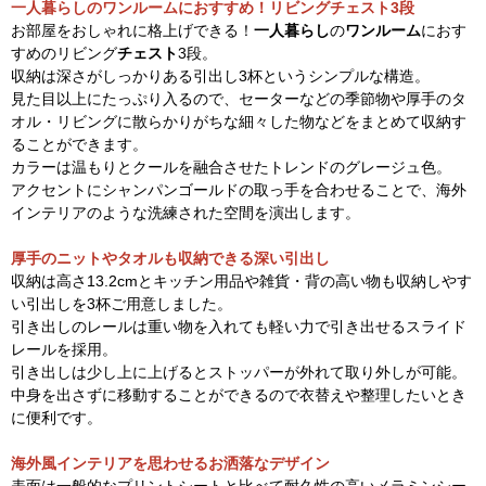
一人暮らしのワンルームにおすすめ！リビングチェスト3段
お部屋をおしゃれに格上げできる！
一人暮らし
の
ワンルーム
におす
すめのリビング
チェスト
3段。
収納は深さがしっかりある引出し3杯というシンプルな構造。
見た目以上にたっぷり入るので、セーターなどの季節物や厚手のタ
オル・リビングに散らかりがちな細々した物などをまとめて収納す
ることができます。
カラーは温もりとクールを融合させたトレンドのグレージュ色。
アクセントにシャンパンゴールドの取っ手を合わせることで、海外
インテリアのような洗練された空間を演出します。
厚手のニットやタオルも収納できる深い引出し
収納は高さ13.2cmとキッチン用品や雑貨・背の高い物も収納しやす
い引出しを3杯ご用意しました。
引き出しのレールは重い物を入れても軽い力で引き出せるスライド
レールを採用。
引き出しは少し上に上げるとストッパーが外れて取り外しが可能。
中身を出さずに移動することができるので衣替えや整理したいとき
に便利です。
海外風インテリアを思わせるお洒落なデザイン