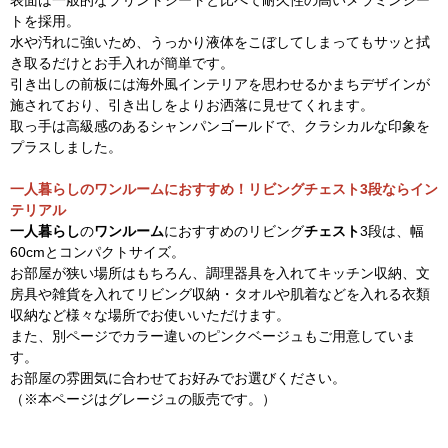
表面は一般的なプリントシートと比べて耐久性の高いメラミンシー
トを採用。
水や汚れに強いため、うっかり液体をこぼしてしまってもサッと拭
き取るだけとお手入れが簡単です。
引き出しの前板には海外風インテリアを思わせるかまちデザインが
施されており、引き出しをよりお洒落に見せてくれます。
取っ手は高級感のあるシャンパンゴールドで、クラシカルな印象を
プラスしました。
一人暮らしのワンルームにおすすめ！リビングチェスト3段ならイン
テリアル
一人暮らし
の
ワンルーム
におすすめのリビング
チェスト
3段は、幅
60cmとコンパクトサイズ。
お部屋が狭い場所はもちろん、調理器具を入れてキッチン収納、文
房具や雑貨を入れてリビング収納・タオルや肌着などを入れる衣類
収納など様々な場所でお使いいただけます。
また、別ページでカラー違いのピンクベージュもご用意していま
す。
お部屋の雰囲気に合わせてお好みでお選びください。
（※本ページはグレージュの販売です。）