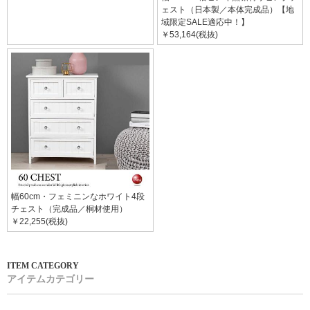
ェスト（日本製／本体完成品）【地
域限定SALE適応中！】
￥53,164(税抜)
幅60cm・フェミニンなホワイト4段
チェスト（完成品／桐材使用）
￥22,255(税抜)
アイテムカテゴリー