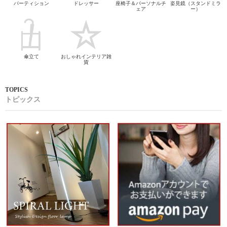
パーティション
ドレッサー
座椅子＆パーソナルチ
姿見鏡（スタンドミラ
ェア
ー）
傘立て
おしゃれインテリア雑
貨
トピックス