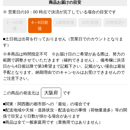
商品お届けの目安
※ 営業日の10：00 時点で決済が完了している場合の目安です
2～4日前
4～6日前
1週間前後
10日前後
日時指定×
後
後
■土日祝は出荷を行っておりません（営業日でのカウントとなりま
す）
※本商品は時間指定不可 ※お届け日のご希望がある際は、努力の
範囲で調整させていただきます（確約できません）。備考欄に決済
日から4日後以降で第3希望まで記載下さい。記載がない場合は最短
手配となります。納期理由でのキャンセルはお受けできませんので
ご注意下さい。
大阪府
この商品の発送元は
です
■関東・関西圏の都市部への「最短」の場合です
■配送地域や天候・道路状況・配送会社の事情（荷物量過多）等の関
係で目安より日数が掛かる場合があります
■商品は全て一般家庭用です（業務用ではありません）