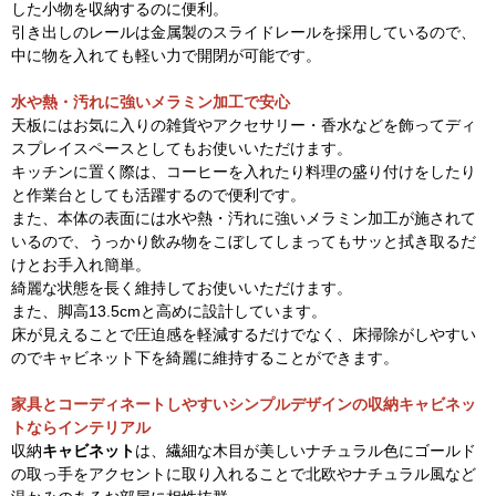
した小物を収納するのに便利。
引き出しのレールは金属製のスライドレールを採用しているので、
中に物を入れても軽い力で開閉が可能です。
水や熱・汚れに強いメラミン加工で安心
天板にはお気に入りの雑貨やアクセサリー・香水などを飾ってディ
スプレイスペースとしてもお使いいただけます。
キッチンに置く際は、コーヒーを入れたり料理の盛り付けをしたり
と作業台としても活躍するので便利です。
また、本体の表面には水や熱・汚れに強いメラミン加工が施されて
いるので、うっかり飲み物をこぼしてしまってもサッと拭き取るだ
けとお手入れ簡単。
綺麗な状態を長く維持してお使いいただけます。
また、脚高13.5cmと高めに設計しています。
床が見えることで圧迫感を軽減するだけでなく、床掃除がしやすい
のでキャビネット下を綺麗に維持することができます。
家具とコーディネートしやすいシンプルデザインの収納キャビネッ
トならインテリアル
収納
キャビネット
は、繊細な木目が美しいナチュラル色にゴールド
の取っ手をアクセントに取り入れることで北欧やナチュラル風など