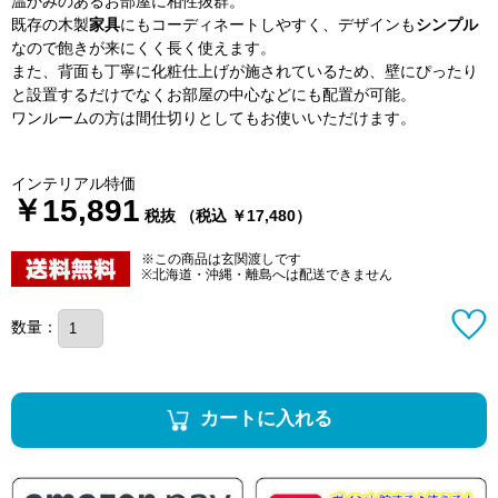
温かみのあるお部屋に相性抜群。
既存の木製
家具
にもコーディネートしやすく、デザインも
シンプル
なので飽きが来にくく長く使えます。
また、背面も丁寧に化粧仕上げが施されているため、壁にぴったり
と設置するだけでなくお部屋の中心などにも配置が可能。
ワンルームの方は間仕切りとしてもお使いいただけます。
インテリアル特価
￥15,891
税抜 （税込 ￥17,480）
※この商品は玄関渡しです
※北海道・沖縄・離島へは配送できません
数量：
カートに入れる