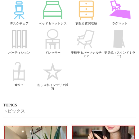
デスクチェア
ベッド＆マットレス
衣類＆玄関収納
ラグマット
パーティション
ドレッサー
座椅子＆パーソナルチ
姿見鏡（スタンドミラ
ェア
ー）
傘立て
おしゃれインテリア雑
貨
トピックス