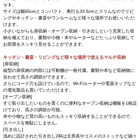
ット
。
サイズは幅65cmとコンパクト、奥行も33.5cmとスリムなのでリビ
ングやキッチン・書斎やワンルームなど様々な場所でお使いいただ
けます。
小さいながらも扉収納・オープン収納・引き出しという充実した収
納を備えており、書類や小物・本やルーターなどたっぷり収納して
お部屋をスッキリ見せることができます。
キッチン・書斎・リビングなど様々な場所で使えるマルチ収納
[扉収納]
縦型の扉収納の内部には可動棚が一枚付属。書類や本など収納物に
合わせて高さの調節ができます。
さらにコード穴も設けているので、Wi-Fiルーターや電源タップなど
の電化製品も置いていただけます。
[オープン収納]
すぐ取り出したいものを置くのに便利なオープン収納は棚板を1枚設
けており、高さの調節が可能。
本や小物など背の高いものもスッキリ収納することができるので、
スペースを無駄にしません。
[引き出し]
浅めに設計された引き出し2杯は文房具やコスメのストックなど細々