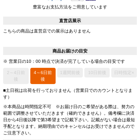
豊富なお支払方法をご用意しています
直営店展示
こちらの商品は直営店での展示はありません
商品お届けの目安
※ 営業日の10：00 時点で決済が完了している場合の目安です
2～4日前
4～6日前
1週間前後
10日前後
日時指定×
後
後
■土日祝は出荷を行っておりません（営業日でのカウントとなりま
す）
※本商品は時間指定不可 ※お届け日のご希望がある際は、努力の
範囲で調整させていただきます（確約できません）。備考欄に決済
日から4日後以降で第3希望まで記載下さい。記載がない場合は最短
手配となります。納期理由でのキャンセルはお受けできませんので
ご注意下さい。