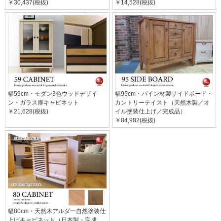
￥30,437(税抜)
￥14,528(税抜)
幅59cm・モダン3色ウッドデザイ
幅95cm・パイン材製サイドボード・
ン・ガラス扉キャビネット
カントリーテイスト（天然木製／オ
￥21,628(税抜)
イル塗装仕上げ／完成品）
￥84,982(税抜)
幅80cm・天然木アルダー自然塗装仕
上げキャビネット（日本製・完成