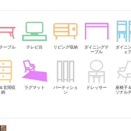
テーブル
テレビ台
リビング収納
ダイニングテ
ダイニ
ーブル
ェ
＆玄関収
ラグマット
パーティショ
ドレッサー
座椅子
納
ン
ソナル