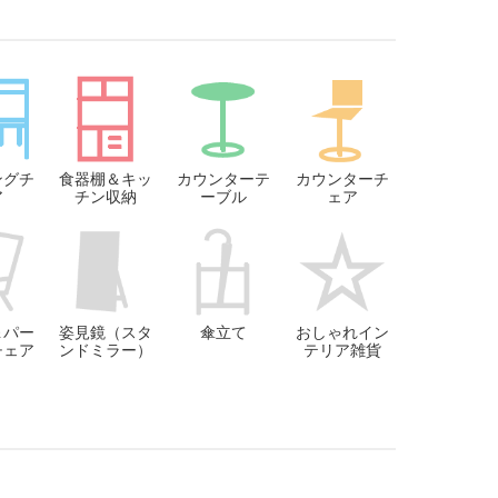
ングチ
食器棚＆キッ
カウンターテ
カウンターチ
ア
チン収納
ーブル
ェア
＆パー
姿見鏡（スタ
傘立て
おしゃれイン
チェア
ンドミラー）
テリア雑貨