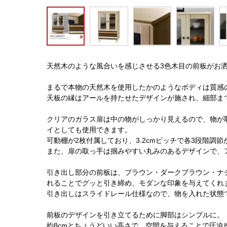
天然木のような風合いを感じさせる3色木目の前板がお洒
まるで本物の天然木を使用したかのようなボディは質感
天板の縁はアールを持たせたデザインが施され、細部ま
クリアのガラス扉は中の物がしっかり見えるので、物が
イとしても使用できます。
可動棚が2枚付属しており、3.2cmピッチで各3段階調節
また、扉の取っ手は掴みやすい丸みのあるデザインで、
引き出し部分の前板は、ブラウン・ダークブラウン・ナ
れることでグッと引き締め、モダンな印象を与えてくれ
引き出しはスライドレール仕様なので、物を入れた状態
前板のデザインを引き立てるために脚部はシンプルに。
約8cmとちょうどいい高さで、空間を与えることで圧迫