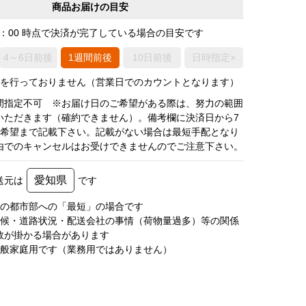
商品お届けの目安
0：00 時点で決済が完了している場合の目安です
4～6日前後
1週間前後
10日前後
日時指定×
荷を行っておりません（営業日でのカウントとなります）
間指定不可 ※お届け日のご希望がある際は、努力の範囲
いただきます（確約できません）。備考欄に決済日から7
3希望まで記載下さい。記載がない場合は最短手配となり
由でのキャンセルはお受けできませんのでご注意下さい。
愛知県
送元は
です
圏の都市部への「最短」の場合です
天候・道路状況・配送会社の事情（荷物量過多）等の関係
数が掛かる場合があります
一般家庭用です（業務用ではありません）