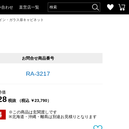
い合わせ
直営店一覧
ザイン・ガラス扉キャビネット
お問合せ商品番号
RA-3217
特価
28
税抜 （税込 ￥23,790）
※この商品は玄関渡しです
※北海道・沖縄・離島は別途お見積りとなります