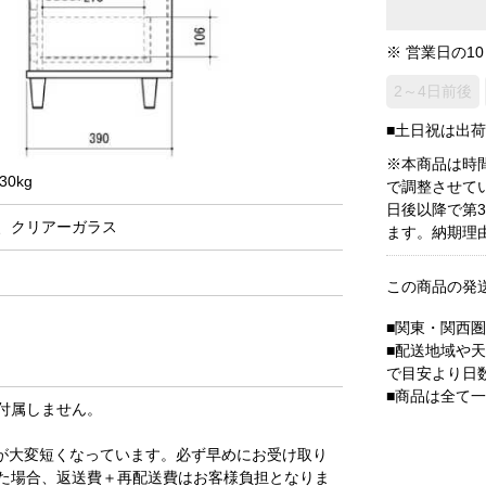
※ 営業日の1
2～4日前後
■土日祝は出
※本商品は時
0kg
で調整させて
日後以降で第
、クリアーガラス
ます。納期理
この商品の発
■関東・関西
■配送地域や
で目安より日
■商品は全て
付属しません。
が大変短くなっています。必ず早めにお受け取り
た場合、返送費＋再配送費はお客様負担となりま