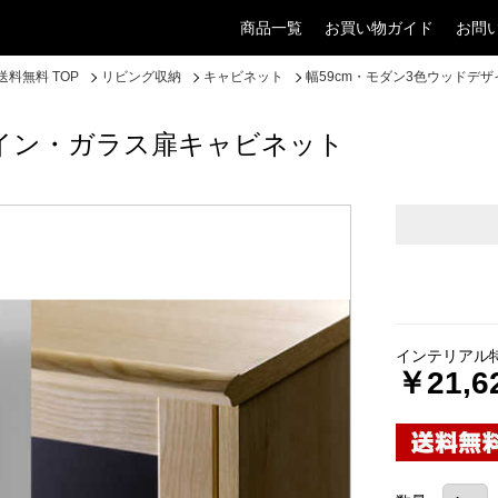
商品一覧
お買い物ガイド
お問
料無料 TOP
リビング収納
キャビネット
幅59cm・モダン3色ウッドデ
ザイン・ガラス扉キャビネット
インテリアル
￥21,6