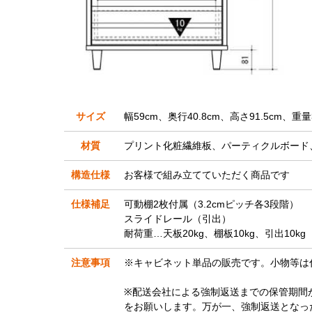
サイズ
幅59cm、奥行40.8cm、高さ91.5cm、重量3
材質
プリント化粧繊維板、パーティクルボード
構造仕様
お客様で組み立てていただく商品です
仕様補足
可動棚2枚付属（3.2cmピッチ各3段階）
スライドレール（引出）
耐荷重…天板20kg、棚板10kg、引出10kg
注意事項
※キャビネット単品の販売です。小物等は
※配送会社による強制返送までの保管期間
をお願いします。万が一、強制返送となっ