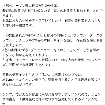
上部のオープン部は棚板が計2枚付属。
5段階に調節できる可動式なので、高さのある物も収納することがで
きます。
お気に入りの小物をディスプレイしたり、雑誌や教科書を入れたり
と使い勝手抜群です。
下部に配された2杯の引き出し部分の前板には、ブラウン・ダークブ
ラウン・ナチュラルの3色の木目デザインを施し、存在感を感じさせ
る仕上がりに。
3色の木目板の間にブラックカラーを入れることでグッと引き締め、
モダンな印象を与えてくれます。
引き出しはスライドレール仕様なので、物を入れた状態でもスムー
ズに開閉ができ機能性もあります。
前板のデザインを引き立てるために脚部はシンプルに。
約8cmとちょうどいい高さで、空間を与えることで圧迫感を感じさ
せない仕上がりです。
シンプルでどんなお部屋にも馴染みやすいデザインなので、リビン
グや書斎・子供部屋など様々な場所で活躍してくれるアイテムで
す。