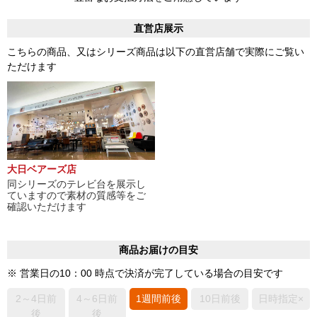
直営店展示
こちらの商品、又はシリーズ商品は以下の直営店舗で実際にご覧い
ただけます
大日ベアーズ店
同シリーズのテレビ台を展示し
ていますので素材の質感等をご
確認いただけます
商品お届けの目安
※ 営業日の10：00 時点で決済が完了している場合の目安です
2～4日前
4～6日前
1週間前後
10日前後
日時指定×
後
後