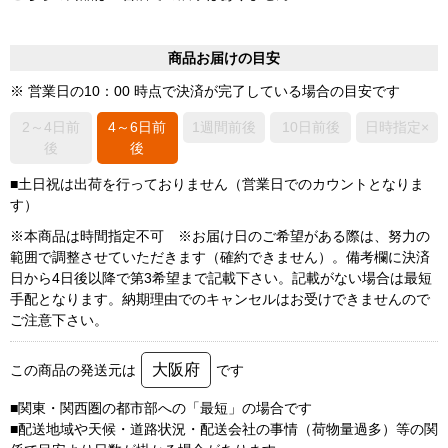
商品お届けの目安
※ 営業日の10：00 時点で決済が完了している場合の目安です
2～4日前
4～6日前
1週間前後
10日前後
日時指定×
後
後
■土日祝は出荷を行っておりません（営業日でのカウントとなりま
す）
※本商品は時間指定不可 ※お届け日のご希望がある際は、努力の
範囲で調整させていただきます（確約できません）。備考欄に決済
日から4日後以降で第3希望まで記載下さい。記載がない場合は最短
手配となります。納期理由でのキャンセルはお受けできませんので
ご注意下さい。
大阪府
この商品の発送元は
です
■関東・関西圏の都市部への「最短」の場合です
■配送地域や天候・道路状況・配送会社の事情（荷物量過多）等の関