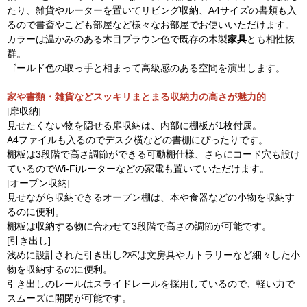
たり、雑貨やルーターを置いてリビング収納、A4サイズの書類も入
るので書斎やこども部屋など様々なお部屋でお使いいただけます。
カラーは温かみのある木目ブラウン色で既存の木製
家具
とも相性抜
群。
ゴールド色の取っ手と相まって高級感のある空間を演出します。
家や書類・雑貨などスッキリまとまる収納力の高さが魅力的
[扉収納]
見せたくない物を隠せる扉収納は、内部に棚板が1枚付属。
A4ファイルも入るのでデスク横などの書棚にぴったりです。
棚板は3段階で高さ調節ができる可動棚仕様、さらにコード穴も設け
ているのでWi-Fiルーターなどの家電も置いていただけます。
[オープン収納]
見せながら収納できるオープン棚は、本や食器などの小物を収納す
るのに便利。
棚板は収納する物に合わせて3段階で高さの調節が可能です。
[引き出し]
浅めに設計された引き出し2杯は文房具やカトラリーなど細々した小
物を収納するのに便利。
引き出しのレールはスライドレールを採用しているので、軽い力で
スムーズに開閉が可能です。