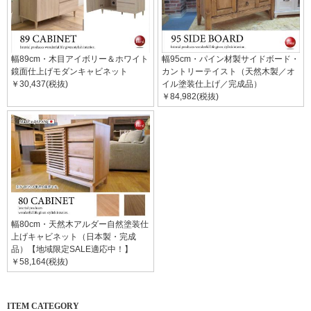
幅89cm・木目アイボリー＆ホワイト
幅95cm・パイン材製サイドボード・
鏡面仕上げモダンキャビネット
カントリーテイスト（天然木製／オ
￥30,437(税抜)
イル塗装仕上げ／完成品）
￥84,982(税抜)
幅80cm・天然木アルダー自然塗装仕
上げキャビネット（日本製・完成
品）【地域限定SALE適応中！】
￥58,164(税抜)