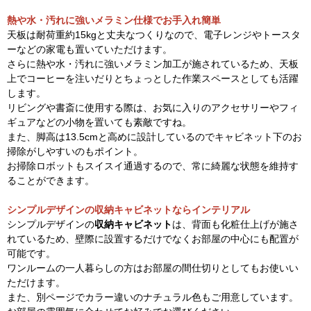
熱や水・汚れに強いメラミン仕様でお手入れ簡単
天板は耐荷重約15kgと丈夫なつくりなので、電子レンジやトースタ
ーなどの家電も置いていただけます。
さらに熱や水・汚れに強いメラミン加工が施されているため、天板
上でコーヒーを注いだりとちょっとした作業スペースとしても活躍
します。
リビングや書斎に使用する際は、お気に入りのアクセサリーやフィ
ギュアなどの小物を置いても素敵ですね。
また、脚高は13.5cmと高めに設計しているのでキャビネット下のお
掃除がしやすいのもポイント。
お掃除ロボットもスイスイ通過するので、常に綺麗な状態を維持す
ることができます。
シンプルデザインの収納キャビネットならインテリアル
シンプルデザインの
収納キャビネット
は、背面も化粧仕上げが施さ
れているため、壁際に設置するだけでなくお部屋の中心にも配置が
可能です。
ワンルームの一人暮らしの方はお部屋の間仕切りとしてもお使いい
ただけます。
また、別ページでカラー違いのナチュラル色もご用意しています。