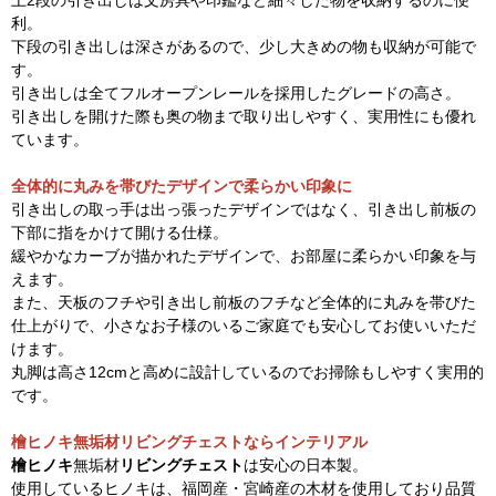
上2段の引き出しは文房具や印鑑など細々した物を収納するのに便
利。
下段の引き出しは深さがあるので、少し大きめの物も収納が可能で
す。
引き出しは全てフルオープンレールを採用したグレードの高さ。
引き出しを開けた際も奥の物まで取り出しやすく、実用性にも優れ
ています。
全体的に丸みを帯びたデザインで柔らかい印象に
引き出しの取っ手は出っ張ったデザインではなく、引き出し前板の
下部に指をかけて開ける仕様。
緩やかなカーブが描かれたデザインで、お部屋に柔らかい印象を与
えます。
また、天板のフチや引き出し前板のフチなど全体的に丸みを帯びた
仕上がりで、小さなお子様のいるご家庭でも安心してお使いいただ
けます。
丸脚は高さ12cmと高めに設計しているのでお掃除もしやすく実用的
です。
檜ヒノキ無垢材リビングチェストならインテリアル
檜ヒノキ
無垢材
リビングチェスト
は安心の日本製。
使用しているヒノキは、福岡産・宮崎産の木材を使用しており品質