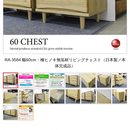
RA-3584 幅60cm・檜ヒノキ無垢材リビングチェスト（日本製／本
体完成品）