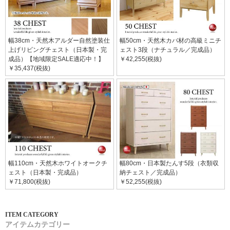
幅38cm・天然木アルダー自然塗装仕
幅50cm・天然木カバ材の高級ミニチ
上げリビングチェスト（日本製・完
ェスト3段（ナチュラル／完成品）
成品）【地域限定SALE適応中！】
￥42,255(税抜)
￥35,437(税抜)
幅110cm・天然木ホワイトオークチ
幅80cm・日本製たんす5段（衣類収
ェスト（日本製・完成品）
納チェスト／完成品）
￥71,800(税抜)
￥52,255(税抜)
アイテムカテゴリー