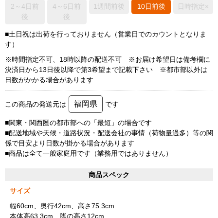
2～4日前
4～6日前
1週間前後
10日前後
日時指定×
後
後
■土日祝は出荷を行っておりません（営業日でのカウントとなりま
す）
※時間指定不可、18時以降の配送不可 ※お届け希望日は備考欄に
決済日から13日後以降で第3希望まで記載下さい ※都市部以外は
日数がかかる場合があります
福岡県
この商品の発送元は
です
■関東・関西圏の都市部への「最短」の場合です
■配送地域や天候・道路状況・配送会社の事情（荷物量過多）等の関
係で目安より日数が掛かる場合があります
■商品は全て一般家庭用です（業務用ではありません）
商品スペック
サイズ
幅60cm、奥行42cm、高さ75.3cm
本体高63.3cm、脚の高さ12cm