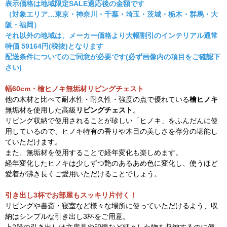
表示価格は地域限定SALE適応後の金額です
（対象エリア…東京・神奈川・千葉・埼玉・茨城・栃木・群馬・大
阪・福岡）
それ以外の地域は、メーカー価格より大幅割引のインテリアル通常
特価
59164
円(税抜)となります
配送条件についてのご同意が必要です(必ず画像内の項目をご確認下
さい)
幅60cm・檜ヒノキ無垢材リビングチェスト
他の木材と比べて耐水性・耐久性・強度の点で優れている
檜ヒノキ
無垢材を使用した高級
リビングチェスト
。
リビング収納で使用されることが珍しい「ヒノキ」をふんだんに使
用しているので、ヒノキ特有の香りや木目の美しさを存分の堪能し
ていただけます。
また、無垢材を使用することで経年変化も楽しめます。
経年変化したヒノキは少しずつ艶のあるあめ色に変化し、使うほど
愛着が沸き長くご愛用いただけることでしょう。
引き出し3杯でお部屋もスッキリ片付く！
リビングや書斎・寝室など様々な場所に使っていただけるよう、収
納はシンプルな引き出し3杯をご用意。