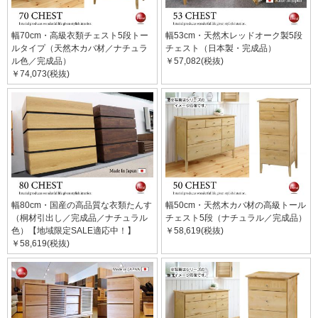
幅70cm・高級衣類チェスト5段トー
幅53cm・天然木レッドオーク製5段
ルタイプ（天然木カバ材／ナチュラ
チェスト（日本製・完成品）
ル色／完成品）
￥57,082(税抜)
￥74,073(税抜)
幅80cm・国産の高品質な衣類たんす
幅50cm・天然木カバ材の高級トール
（桐材引出し／完成品／ナチュラル
チェスト5段（ナチュラル／完成品）
色）【地域限定SALE適応中！】
￥58,619(税抜)
￥58,619(税抜)