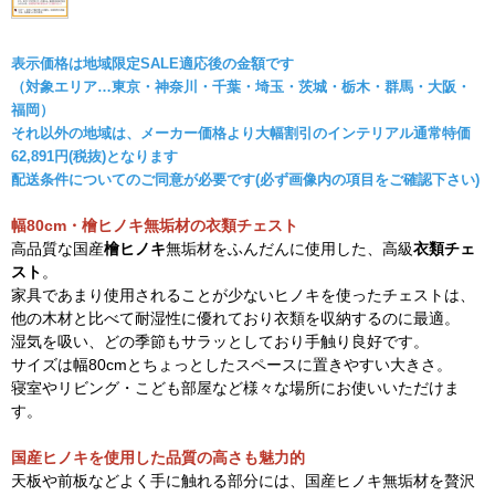
表示価格は地域限定SALE適応後の金額です
（対象エリア…東京・神奈川・千葉・埼玉・茨城・栃木・群馬・大阪・
福岡）
それ以外の地域は、メーカー価格より大幅割引のインテリアル通常特価
62,891
円(税抜)となります
配送条件についてのご同意が必要です(必ず画像内の項目をご確認下さい)
幅80cm・檜ヒノキ無垢材の衣類チェスト
高品質な国産
檜ヒノキ
無垢材をふんだんに使用した、高級
衣類チェ
スト
。
家具であまり使用されることが少ないヒノキを使ったチェストは、
他の木材と比べて耐湿性に優れており衣類を収納するのに最適。
湿気を吸い、どの季節もサラッとしており手触り良好です。
サイズは幅80cmとちょっとしたスペースに置きやすい大きさ。
寝室やリビング・こども部屋など様々な場所にお使いいただけま
す。
国産ヒノキを使用した品質の高さも魅力的
天板や前板などよく手に触れる部分には、国産ヒノキ無垢材を贅沢