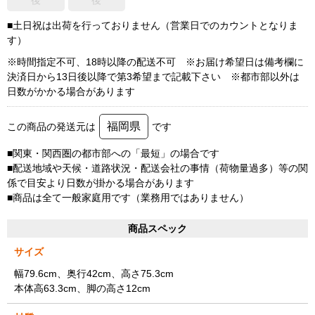
後
後
■土日祝は出荷を行っておりません（営業日でのカウントとなりま
す）
※時間指定不可、18時以降の配送不可 ※お届け希望日は備考欄に
決済日から13日後以降で第3希望まで記載下さい ※都市部以外は
日数がかかる場合があります
福岡県
この商品の発送元は
です
■関東・関西圏の都市部への「最短」の場合です
■配送地域や天候・道路状況・配送会社の事情（荷物量過多）等の関
係で目安より日数が掛かる場合があります
■商品は全て一般家庭用です（業務用ではありません）
商品スペック
サイズ
幅79.6cm、奥行42cm、高さ75.3cm
本体高63.3cm、脚の高さ12cm