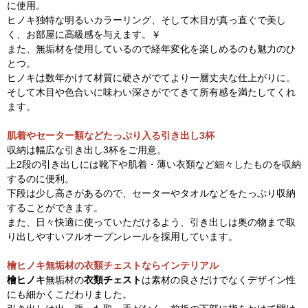
に使用。
ヒノキ独特な明るいカラーリング、そして木目が真っ直ぐで美し
く、お部屋に高級感を与えます。￥
また、無垢材を使用しているので経年変化を楽しめるのも魅力のひ
とつ。
ヒノキは数年かけて材質に硬さがでてより一層丈夫な仕上がりに。
そして木目や色合いに味わい深さがでてきて所有感を満たしてくれ
ます。
肌着やセーター類などたっぷり入る引き出し3杯
収納は幅広な引き出し3杯をご用意。
上2段の引き出しには靴下や肌着・薄い衣類など細々したものを収納
するのに便利。
下段は少し高さがあるので、セーターやタオルなどをたっぷり収納
することができます。
また、日々快適に使っていただけるよう、引き出しは奥の物まで取
り出しやすいフルオープンレールを採用しています。
檜ヒノキ無垢材の衣類チェストならインテリアル
檜ヒノキ
無垢材の
衣類チェスト
は素材の良さだけでなくデザイン性
にも細かくこだわりました。