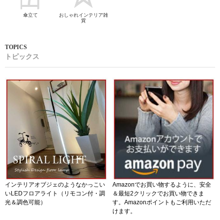
傘立て
おしゃれインテリア雑
貨
トピックス
インテリアオブジェのようなかっこい
Amazonでお買い物するように、安全
いLEDフロアライト（リモコン付・調
＆最短2クリックでお買い物できま
光＆調色可能）
す。Amazonポイントもご利用いただ
けます。