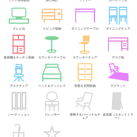
ライト照明器具
掛け時計
ソファー
ローテーブル
テレビ台
リビング収納
ダイニングテーブル
ダイニングチェア
食器棚＆キッチン収納
カウンターテーブル
カウンターチェア
デスク机
デスクチェア
ベッド＆マットレス
衣類＆玄関収納
ラグマット
パーティション
ドレッサー
座椅子＆パーソナルチ
姿見鏡（スタンドミラ
ェア
ー）