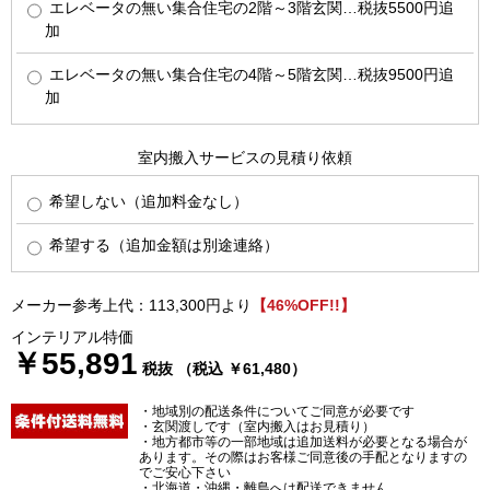
エレベータの無い集合住宅の2階～3階玄関…税抜5500円追
加
エレベータの無い集合住宅の4階～5階玄関…税抜9500円追
加
室内搬入サービスの見積り依頼
希望しない（追加料金なし）
希望する（追加金額は別途連絡）
メーカー参考上代：113,300円より
【46%OFF!!】
インテリアル特価
￥55,891
税抜 （税込 ￥61,480）
・地域別の配送条件についてご同意が必要です
・玄関渡しです（室内搬入はお見積り）
・地方都市等の一部地域は追加送料が必要となる場合が
あります。その際はお客様ご同意後の手配となりますの
でご安心下さい
・北海道・沖縄・離島へは配送できません