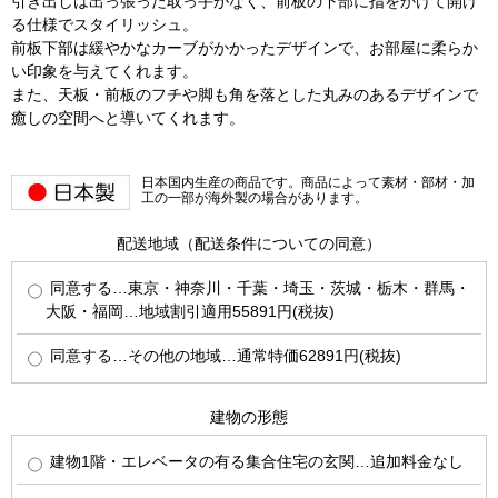
引き出しは出っ張った取っ手がなく、前板の下部に指をかけて開け
る仕様でスタイリッシュ。
前板下部は緩やかなカーブがかかったデザインで、お部屋に柔らか
い印象を与えてくれます。
また、天板・前板のフチや脚も角を落とした丸みのあるデザインで
癒しの空間へと導いてくれます。
日本国内生産の商品です。商品によって素材・部材・加
工の一部が海外製の場合があります。
配送地域（配送条件についての同意）
同意する…東京・神奈川・千葉・埼玉・茨城・栃木・群馬・
大阪・福岡…地域割引適用55891円(税抜)
同意する…その他の地域…通常特価62891円(税抜)
建物の形態
建物1階・エレベータの有る集合住宅の玄関…追加料金なし