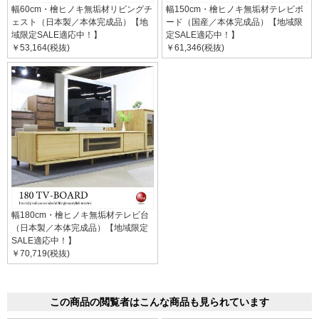
幅60cm・檜ヒノキ無垢材リビングチ
幅150cm・檜ヒノキ無垢材テレビボ
ェスト（日本製／本体完成品）【地
ード（国産／本体完成品）【地域限
域限定SALE適応中！】
定SALE適応中！】
￥53,164(税抜)
￥61,346(税抜)
幅180cm・檜ヒノキ無垢材テレビ台
（日本製／本体完成品）【地域限定
SALE適応中！】
￥70,719(税抜)
この商品の閲覧者はこんな商品も見られています