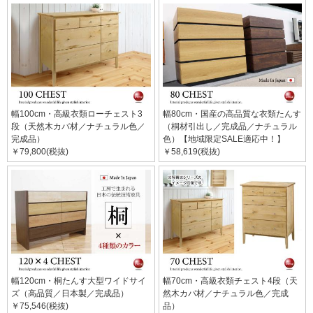
幅100cm・高級衣類ローチェスト3
幅80cm・国産の高品質な衣類たんす
段（天然木カバ材／ナチュラル色／
（桐材引出し／完成品／ナチュラル
完成品）
色）【地域限定SALE適応中！】
￥79,800(税抜)
￥58,619(税抜)
幅120cm・桐たんす大型ワイドサイ
幅70cm・高級衣類チェスト4段（天
ズ（高品質／日本製／完成品）
然木カバ材／ナチュラル色／完成
￥75,546(税抜)
品）