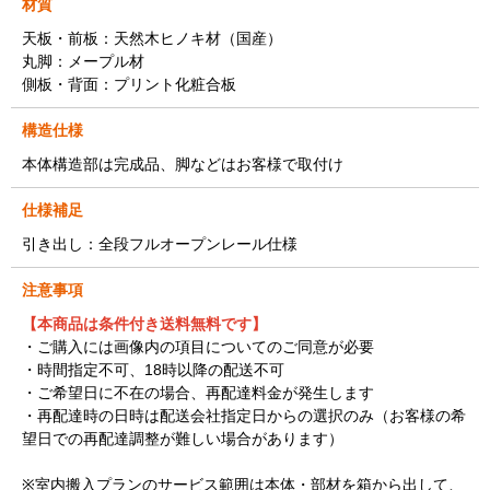
材質
天板・前板：天然木ヒノキ材（国産）
丸脚：メープル材
側板・背面：プリント化粧合板
構造仕様
本体構造部は完成品、脚などはお客様で取付け
仕様補足
引き出し：全段フルオープンレール仕様
注意事項
【本商品は条件付き送料無料です】
・ご購入には画像内の項目についてのご同意が必要
・時間指定不可、18時以降の配送不可
・ご希望日に不在の場合、再配達料金が発生します
・再配達時の日時は配送会社指定日からの選択のみ（お客様の希
望日での再配達調整が難しい場合があります）
※室内搬入プランのサービス範囲は本体・部材を箱から出して、