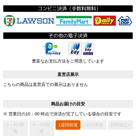
豊富なお支払方法をご用意しています
直営店展示
こちらの商品は直営店での展示はありません
商品お届けの目安
※ 営業日の10：00 時点で決済が完了している場合の目安です
2～4日前
4～6日前
1週間前後
10日前後
日時指定×
後
後