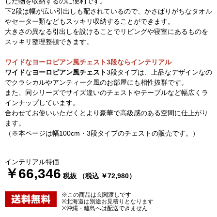
した物を収納するのに便利です。
下2段は幅が広い引出しも配されているので、かさばりがちなタオル
やセーター類などもスッキリ収納することができます。
大きさの異なる引出しを設けることでリビングや寝室にあるものを
スッキリ整理整頓できます。
ワイドなヨーロピアン風チェスト3段ならインテリアル
ワイド
な
ヨーロピアン風チェスト
3段タイプは、上品なデザインなの
でクラシカルやアンティーク風のお部屋にも相性抜群です。
また、同シリーズでサイズ違いのチェストやテーブルなど幅広くラ
インナップしています。
合わせてお使いいただくとより豪華で高級感のある空間に仕上がり
ます。
（※本ページは幅100cm・3段タイプのチェストの販売です。）
インテリアル特価
￥66,346
税抜 （税込 ￥72,980）
※この商品は玄関渡しです
※北海道は別途お見積りとなります
※沖縄・離島へは配送できません