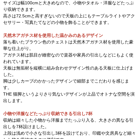
サイズは幅100cmと大きめなので、小物やタオル・洋服などたっぷ
り収納できます。
高さは72.5cmと高すぎないので天板の上にもテーブルライトやアク
セサリー・写真たてなどの小物を飾ることができます。
天然木アガチス材を使用した温かみのあるデザイン
落ち着いたブラウン色のチェストは天然木アガチス材を使用した豪
華な仕上がり。
アガチス材は肌目が緻密なので楽器や家具の引出しなどにもよく使
われています。
天板は無垢材を縦横に組み合わせデザイン性のある天板に仕上げま
した。
脚は少しカーブのかかったデザインで細部までこだわりを感じま
す。
THE 猫脚というよりさり気ないデザインが上品でオトナな空間を演
出します。
小物や洋服などたっぷり収納できる引出し7杯
収納は細々した小物から洋服までたっぷり入る、大きさの異なる引
出しを7杯設けました。
上段は浅めで小さな引出し3杯を設けており、印鑑や文房具など細々