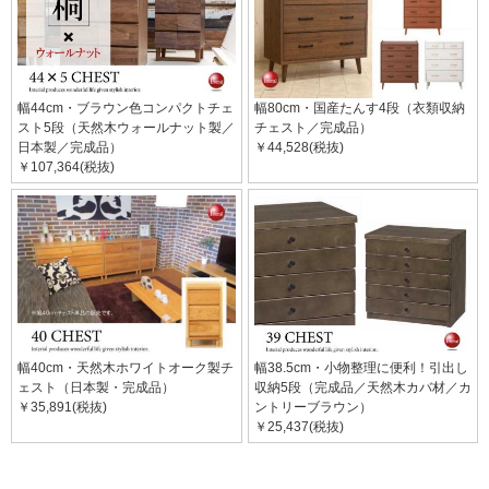
幅44cm・ブラウン色コンパクトチェ
幅80cm・国産たんす4段（衣類収納
スト5段（天然木ウォールナット製／
チェスト／完成品）
日本製／完成品）
￥44,528(税抜)
￥107,364(税抜)
幅40cm・天然木ホワイトオーク製チ
幅38.5cm・小物整理に便利！引出し
ェスト（日本製・完成品）
収納5段（完成品／天然木カバ材／カ
￥35,891(税抜)
ントリーブラウン）
￥25,437(税抜)