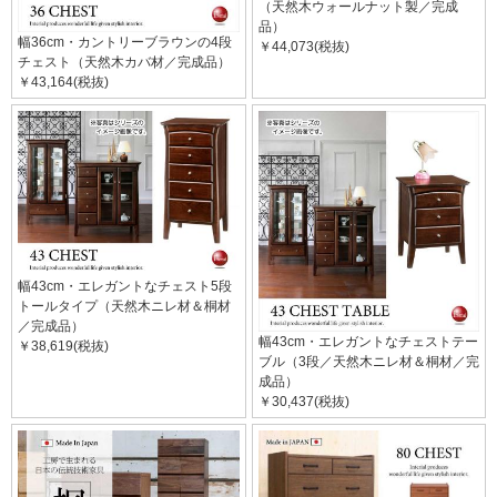
（天然木ウォールナット製／完成
品）
幅36cm・カントリーブラウンの4段
￥44,073(税抜)
チェスト（天然木カバ材／完成品）
￥43,164(税抜)
幅43cm・エレガントなチェスト5段
トールタイプ（天然木ニレ材＆桐材
／完成品）
幅43cm・エレガントなチェストテー
￥38,619(税抜)
ブル（3段／天然木ニレ材＆桐材／完
成品）
￥30,437(税抜)