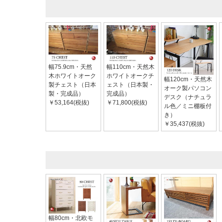
幅75.9cm・天然
幅110cm・天然木
木ホワイトオーク
ホワイトオークチ
幅120cm・天然木
製チェスト（日本
ェスト（日本製・
オーク製パソコン
製・完成品）
完成品）
デスク（ナチュラ
￥53,164(税抜)
￥71,800(税抜)
ル色／ミニ棚板付
き）
￥35,437(税抜)
幅80cm・北欧モ