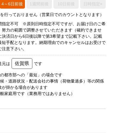
4～6日前後
1週間前後
10日前後
日時指定×
荷を行っておりません（営業日でのカウントとなります）
間指定不可 ※原則日時指定不可ですが、お届け日のご希
、努力の範囲で調整させていただきます（確約できませ
に決済日から6日後以降で第3希望まで記載下さい。記載
最短手配となります。納期理由でのキャンセルはお受けで
ご注意下さい。
佐賀県
送元は
です
圏の都市部への「最短」の場合です
天候・道路状況・配送会社の事情（荷物量過多）等の関係
数が掛かる場合があります
一般家庭用です（業務用ではありません）