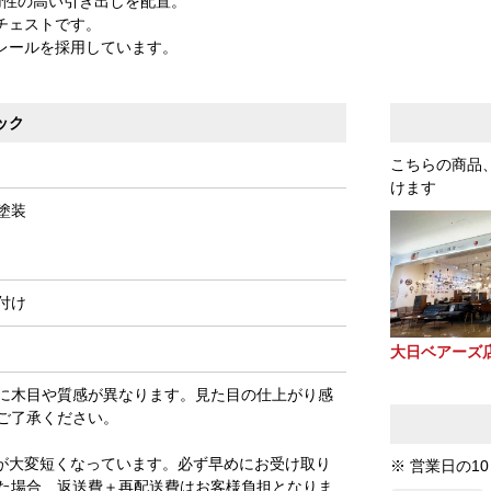
用性の高い引き出しを配置。
チェストです。
レールを採用しています。
ック
こちらの商品
けます
塗装
付け
大日ベアーズ
に木目や質感が異なります。見た目の仕上がり感
ご了承ください。
が大変短くなっています。必ず早めにお受け取り
※ 営業日の1
た場合、返送費＋再配送費はお客様負担となりま