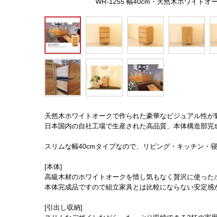
WR-1255 幅40cm・天然木ホワイ
天然木ホワイトオークで作られた豪華なビジュアル性が
日本国内の自社工場で生産された高品質、本体構造部完
スリムな幅40cmタイプなので、リビング・キッチン・
[本体]
高級木材のホワイトオークを惜し気もなく贅沢に使った
本体完成品ですので組立家具とは比較にならない安定感
[引出し収納]