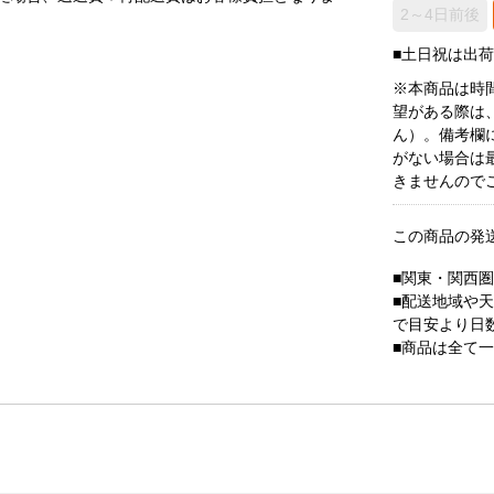
2～4日前後
■土日祝は出
※本商品は時
望がある際は
ん）。備考欄
がない場合は
きませんので
この商品の発
■関東・関西
■配送地域や
で目安より日
■商品は全て