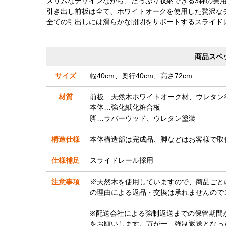
スリムなデザインながら、たっぷり収納できる3杯の実
引き出し前板は全て、ホワイトオークを使用した贅沢な
全ての引出しには滑らかな開閉をサポートするスライド
商品スペ
サイズ
幅40cm、奥行40cm、高さ72cm
材質
前板…天然木ホワイトオーク材、ウレタン
本体…強化紙化粧合板
脚…ラバーウッド、ウレタン塗装
構造仕様
本体構造部は完成品、脚などはお客様で取
仕様補足
スライドレール採用
注意事項
※天然木を使用していますので、商品ごと
の理由による返品・交換は承れませんので
※配送会社による強制返送までの保管期間
をお願いします。万が一、強制返送となっ