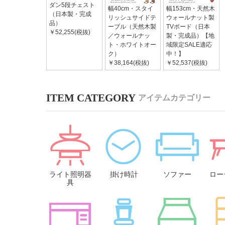
ダン5段チェスト
幅40cm・スタイ
幅153cm・天然木
（日本製・完成
リッシュサイドテ
ウォールナット製
品）
ーブル（天然木製
TVボード（日本
￥52,255(税抜)
／ウォールナッ
製・完成品）【地
ト・ホワイトオー
域限定SALE適応
ク）
中！】
￥38,164(税抜)
￥52,537(税抜)
アイテムカテゴリー
ライト照明器
掛け時計
ソファー
ロー
具