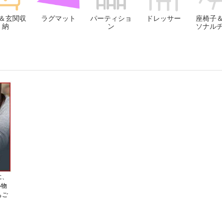
＆玄関収
ラグマット
パーティショ
ドレッサー
座椅子
納
ン
ソナル
に、
い物
もご