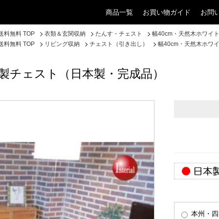
商品一覧
お買い物ガイド
お問
料無料 TOP
衣類＆玄関収納
たんす・チェスト
幅40cm・天然木ホワイ
料無料 TOP
リビング収納
チェスト（引き出し）
幅40cm・天然木ホ
ク製チェスト（日本製・完成品）
本州・四