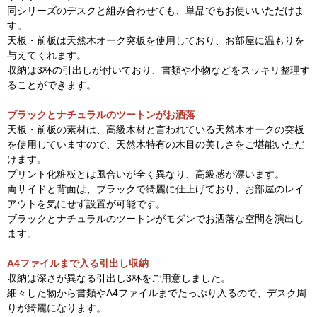
同シリーズのデスクと組み合わせても、単品でもお使いいただけま
す。
天板・前板は天然木オーク突板を使用しており、お部屋に温もりを
与えてくれます。
収納は3杯の引出しが付いており、書類や小物などをスッキリ整理す
ることができます。
ブラックとナチュラルのツートンがお洒落
天板・前板の素材は、高級木材と言われている天然木オークの突板
を使用していますので、天然木特有の木目の美しさをご堪能いただ
けます。
プリント化粧板とは風合いが全く異なり、高級感が漂います。
両サイドと背面は、ブラックで綺麗に仕上げており、お部屋のレイ
アウトを気にせず設置が可能です。
ブラックとナチュラルのツートンがモダンでお洒落な空間を演出し
ます。
A4ファイルまで入る引出し収納
収納は深さが異なる引出し3杯をご用意しました。
細々した物から書類やA4ファイルまでたっぷり入るので、デスク周
りが綺麗になります。