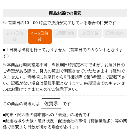
商品お届けの目安
※ 営業日の10：00 時点で決済が完了している場合の目安です
2～4日前
4～6日前
1週間前後
10日前後
日時指定×
後
後
■土日祝は出荷を行っておりません（営業日でのカウントとなりま
す）
※本商品は時間指定不可 ※原則日時指定不可ですが、お届け日の
ご希望がある際は、努力の範囲で調整させていただきます（確約で
きません）。備考欄に決済日から6日後以降で第3希望まで記載下さ
い。記載がない場合は最短手配となります。納期理由でのキャンセ
ルはお受けできませんのでご注意下さい。
佐賀県
この商品の発送元は
です
■関東・関西圏の都市部への「最短」の場合です
■配送地域や天候・道路状況・配送会社の事情（荷物量過多）等の関
係で目安より日数が掛かる場合があります