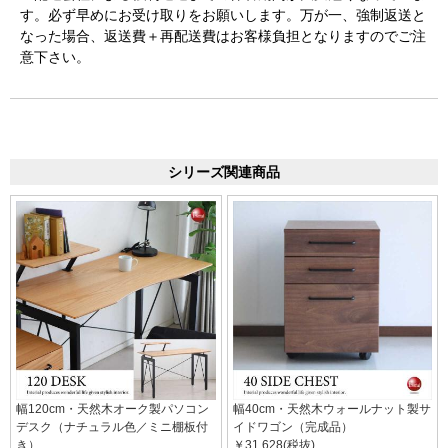
す。必ず早めにお受け取りをお願いします。万が一、強制返送と
なった場合、返送費＋再配送費はお客様負担となりますのでご注
意下さい。
シリーズ関連商品
幅120cm・天然木オーク製パソコン
幅40cm・天然木ウォールナット製サ
デスク（ナチュラル色／ミニ棚板付
イドワゴン（完成品）
き）
￥31,628(税抜)