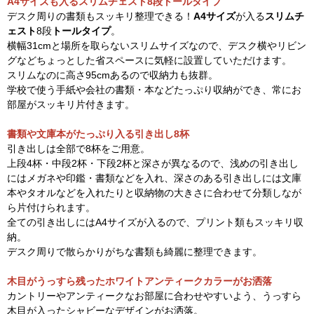
A4サイズも入るスリムチェスト8段トールタイプ
デスク周りの書類もスッキリ整理できる！
A4サイズ
が入る
スリムチ
ェスト
8段
トールタイプ
。
横幅31cmと場所を取らないスリムサイズなので、デスク横やリビン
グなどちょっとした省スペースに気軽に設置していただけます。
スリムなのに高さ95cmあるので収納力も抜群。
学校で使う手紙や会社の書類・本などたっぷり収納ができ、常にお
部屋がスッキリ片付きます。
書類や文庫本がたっぷり入る引き出し8杯
引き出しは全部で8杯をご用意。
上段4杯・中段2杯・下段2杯と深さが異なるので、浅めの引き出し
にはメガネや印鑑・書類などを入れ、深さのある引き出しには文庫
本やタオルなどを入れたりと収納物の大きさに合わせて分類しなが
ら片付けられます。
全ての引き出しにはA4サイズが入るので、プリント類もスッキリ収
納。
デスク周りで散らかりがちな書類も綺麗に整理できます。
木目がうっすら残ったホワイトアンティークカラーがお洒落
カントリーやアンティークなお部屋に合わせやすいよう、うっすら
木目が入ったシャビーなデザインがお洒落。