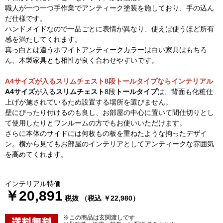
職人が一つ一つ手作業でアンティーク塗装を施しており、手の込ん
だ仕様です。
ハンドメイドなので一品ごとに表情が異なり、使えば使うほど所有
感を満たしてくれます。
真っ白とは違うホワイトアンティークカラーは白い家具はもちろ
ん、木製家具とも相性が良く合わせやすいです。
A4サイズが入るスリムチェスト8段トールタイプならインテリアル
A4サイズ
が入る
スリムチェスト
8段
トールタイプ
は、背面も化粧仕
上げが施されているため設置する場所を選びません。
壁にぴったり付けるのも良し、お部屋の中心に置いて間仕切りとし
て使用したりとワンルームの方でもお使いいただけます。
さらに本体のサイドには何枚もの板を重ねたような拘ったデザイ
ン。横から見てもお部屋のインテリアとしてアンティークな雰囲気
を高めてくれます。
インテリアル特価
￥20,891
税抜 （税込 ￥22,980）
※この商品は玄関渡しです