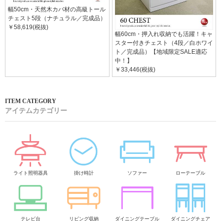
幅50cm・天然木カバ材の高級トール
チェスト5段（ナチュラル／完成品）
￥58,619(税抜)
幅60cm・押入れ収納でも活躍！キャ
スター付きチェスト（4段／白ホワイ
ト／完成品）【地域限定SALE適応
中！】
￥33,446(税抜)
アイテムカテゴリー
ライト照明器具
掛け時計
ソファー
ローテーブル
テレビ台
リビング収納
ダイニングテーブル
ダイニングチェア