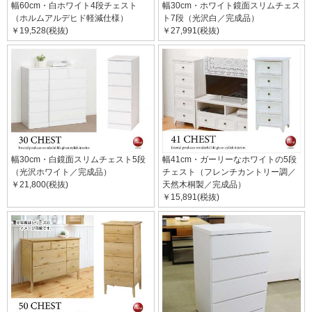
幅60cm・白ホワイト4段チェスト
幅30cm・ホワイト鏡面スリムチェス
（ホルムアルデヒド軽減仕様）
ト7段（光沢白／完成品）
￥19,528(税抜)
￥27,991(税抜)
幅30cm・白鏡面スリムチェスト5段
幅41cm・ガーリーなホワイトの5段
（光沢ホワイト／完成品）
チェスト（フレンチカントリー調／
￥21,800(税抜)
天然木桐製／完成品）
￥15,891(税抜)