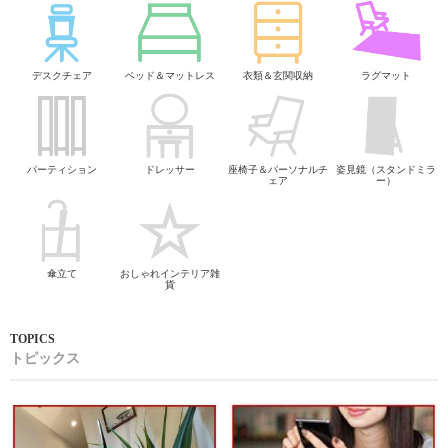
デスクチェア
ベッド＆マットレス
衣類＆玄関収納
ラグマット
パーティション
ドレッサー
座椅子＆パーソナルチ
姿見鏡（スタンドミラ
ェア
ー）
傘立て
おしゃれインテリア雑
貨
トピックス