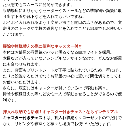
た状態でもスムーズに開閉ができます。
収納場所に困りがちなセーターやストールなどの季節物や頻繁に取
り出す下着や靴下などを入れてもいいですね。
ポイポイ入れられるよう丁度良い深さと開口の広さがあるので、文
房具のストックや学校の道具などを入れてこども部屋でもお使いい
ただけます。
掃除や模様替えの際に便利なキャスター付き
本体はお部屋の雰囲気がパッと明るくなる白ホワイトを採用。
木目などが入っていないシンプルなデザインなので、どんなお部屋
にも合わせられます。
また、背面もプリントシートが丁寧に貼られているため、壁にぴっ
たりと設置するだけでなくお部屋の中心に置いて間仕切りとしても
お使いいただけます。
さらに、底面にはキャスターが付いているので移動も楽々。
掃除や模様替えの際など女性一人で移動させることができるので便
利です。
押入れ収納でも活躍！キャスター付きチェストならインテリアル
キャスター付きチェスト
は、
押入れ収納
やクローゼットの中だけで
なく、リビングや寝室など様々な場所でお使いいただけます。