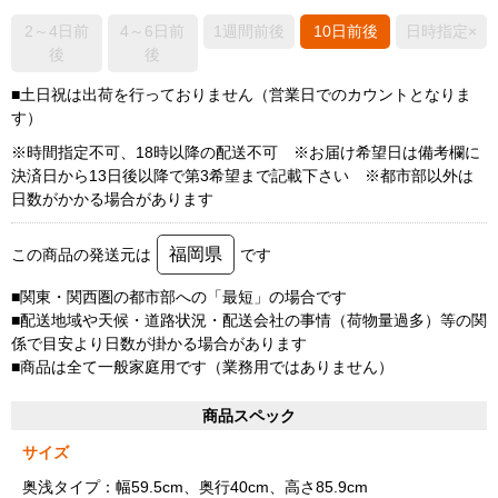
2～4日前
4～6日前
1週間前後
10日前後
日時指定×
後
後
■土日祝は出荷を行っておりません（営業日でのカウントとなりま
す）
※時間指定不可、18時以降の配送不可 ※お届け希望日は備考欄に
決済日から13日後以降で第3希望まで記載下さい ※都市部以外は
日数がかかる場合があります
福岡県
この商品の発送元は
です
■関東・関西圏の都市部への「最短」の場合です
■配送地域や天候・道路状況・配送会社の事情（荷物量過多）等の関
係で目安より日数が掛かる場合があります
■商品は全て一般家庭用です（業務用ではありません）
商品スペック
サイズ
奥浅タイプ：幅59.5cm、奥行40cm、高さ85.9cm