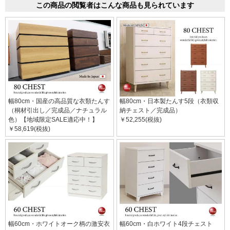
この商品の閲覧者はこんな商品も見られています
幅80cm・国産の高品質な衣類たんす
幅80cm・日本製たんす5段（衣類収
（桐材引出し／完成品／ナチュラル
納チェスト／完成品）
色）【地域限定SALE適応中！】
￥52,255(税抜)
￥58,619(税抜)
幅60cm・ホワイトオーク柄の激安衣
幅60cm・白ホワイト4段チェスト