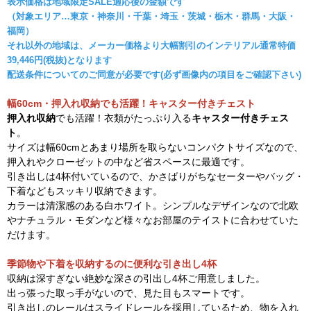
表示価格は地域限定SALE適応後の金額です
（対象エリア…東京・神奈川・千葉・埼玉・茨城・栃木・群馬・大阪・
福岡）
それ以外の地域は、メーカー価格より大幅割引のインテリアル通常特価
39,446円(税抜)となります
配送条件についてのご同意が必要です(必ず画像内の項目をご確認下さい)
幅60cm・押入れ収納でも活躍！キャスター付きチェスト
押入れ収納
でも活躍！衣類がたっぷり入る
キャスター付きチェス
ト
。
サイズは幅60cmとあまり場所を取らないコンパクトサイズなので、
押入れやクローゼットの中など省スペースに最適です。
引き出しは4杯付いているので、かさばりがちなセーターやバッグ・
下着などもスッキリ収納できます。
カラーは清潔感のある白ホワイト。シンプルなデザインなので北欧
やナチュラル・モダンなど様々なお部屋のテイストに合わせていた
だけます。
季節物や下着を収納するのに便利な引き出し4杯
収納は深すぎない絶妙な深さの引出し4杯ご用意しました。
出っ張った取っ手がないので、見た目もスマートです。
引き出しのレールはスライドレールを採用しているため、物を入れ