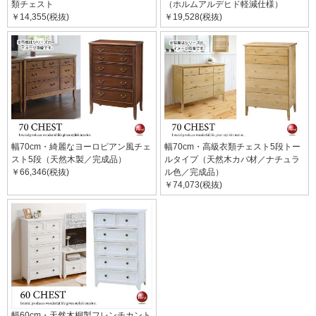
類チェスト
（ホルムアルデヒド軽減仕様）
￥14,355(税抜)
￥19,528(税抜)
幅70cm・綺麗なヨーロピアン風チェ
幅70cm・高級衣類チェスト5段トー
スト5段（天然木製／完成品）
ルタイプ（天然木カバ材／ナチュラ
￥66,346(税抜)
ル色／完成品）
￥74,073(税抜)
幅60cm・天然木桐製フレンチカント