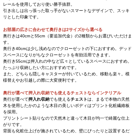
レールを使用しており使い勝手抜群。
引き出しは出っ張った取っ手がないスマートなデザインで、スッキ
リとした印象です。
お部屋の広さに合わせて奥行きは2サイズから選べる
奥行きは40cmと55cm（要追加代金）の2種類からお選びいただけま
す。
奥行き40cmは少し浅めなのでクローゼットの下におすすめ。デッド
スペースになりがちなクローゼットを有効活用できます。
奥行き55cmは押入れの中など広々としているスペースにおすすめ。
たっぷり収納したい方におすすめです。
また、どちらも隠しキャスターが付いているため、移動も楽々。模
様替えやお引越しの際に大変便利です。
奥行が選べて押入れ収納でも使えるチェストならインテリアル
奥行が選べて
押入れ収納
でも使える
チェスト
は、まるで本物の天然
木を使用したかのような木目の美しいボディはプリント化粧繊維板
を採用。
プリントシート貼りなので天然木と違って木目が均一で綺麗な仕上
がりです。
背面も化粧仕上げが施されているため、壁にぴったりと設置するだ