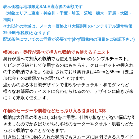
表示価格は地域限定SALE適応後の金額です
（対象エリア…東京・神奈川・千葉・埼玉・茨城・栃木・群馬・大阪・
福岡）
それ以外の地域は、メーカー価格より大幅割引のインテリアル通常特価
39,446円(税抜)となります
配送条件についてのご同意が必要です(必ず画像内の項目をご確認下さい)
幅80cm・奥行が選べて押入れ収納でも使えるチェスト
奥行が選べて
押入れ収納
でも使える幅80cmのシンプル
チェスト
。
リビング収納として使用するのはもちろん、クローゼットや押入れ
の中の収納できるよう設計されており奥行きは40cmと55cm（要追
加代金）の2種類からお選びいただけます。
温かみのある木目調デザインで北欧やナチュラル・和モダンなど
様々なお部屋のテイストに合わせられるので、デザインに飽きが来
にくく末永く使えます。
冬物のセーターや肌着などたっぷり入る引き出し3杯
収納は大容量の引き出し3杯をご用意。仕切り板などがない幅広な引
き出しなのでかさばりがちな冬物のセーターやタオル・肌着などた
っぷり収納することができます。
引き出しは中に物を入れた状態でもスムーズに開閉できるスライド