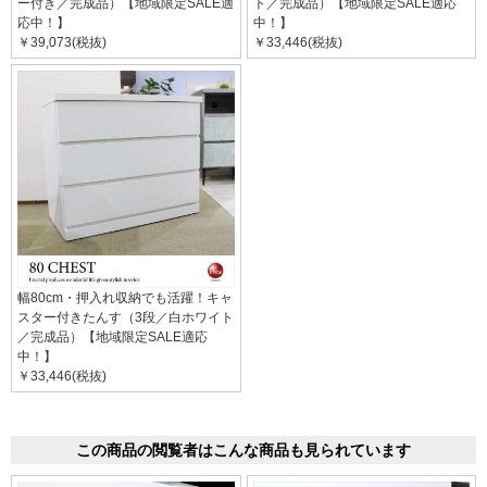
ー付き／完成品）【地域限定SALE適
ト／完成品）【地域限定SALE適応
応中！】
中！】
￥39,073(税抜)
￥33,446(税抜)
幅80cm・押入れ収納でも活躍！キャ
スター付きたんす（3段／白ホワイト
／完成品）【地域限定SALE適応
中！】
￥33,446(税抜)
この商品の閲覧者はこんな商品も見られています