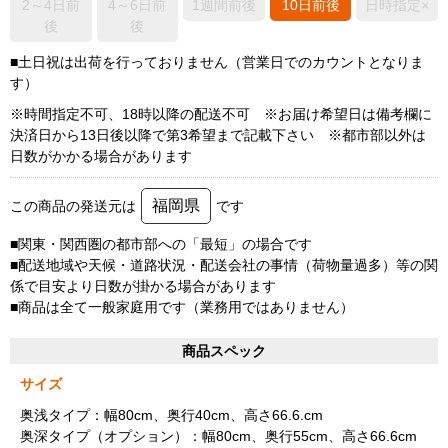
2～4日前
4～6日前
1週間前後
10日前後
日時指定×
後
後
■土日祝は出荷を行っておりません（営業日でのカウントとなりま
す）
※時間指定不可、18時以降の配送不可 ※お届け希望日は備考欄に
決済日から13日後以降で第3希望まで記載下さい ※都市部以外は
日数がかかる場合があります
福岡県
この商品の発送元は
です
■関東・関西圏の都市部への「最短」の場合です
■配送地域や天候・道路状況・配送会社の事情（荷物量過多）等の関
係で目安より日数が掛かる場合があります
■商品は全て一般家庭用です（業務用ではありません）
商品スペック
サイズ
奥浅タイプ：幅80cm、奥行40cm、高さ66.6.cm
奥深タイプ（オプション）：幅80cm、奥行55cm、高さ66.6cm