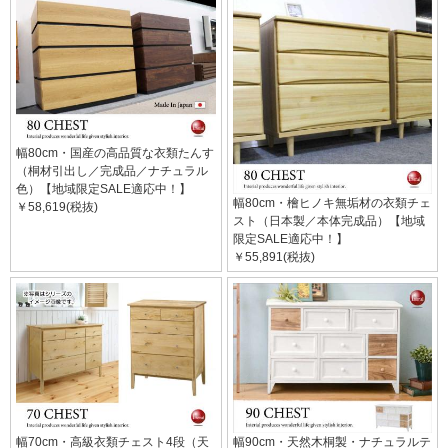
幅80cm・国産の高品質な衣類たんす
（桐材引出し／完成品／ナチュラル
色）【地域限定SALE適応中！】
幅80cm・檜ヒノキ無垢材の衣類チェ
￥58,619(税抜)
スト（日本製／本体完成品）【地域
限定SALE適応中！】
￥55,891(税抜)
幅70cm・高級衣類チェスト4段（天
幅90cm・天然木桐製・ナチュラルテ