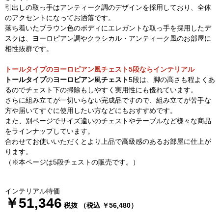
引出しの取っ手はアンティーク調のデザインを採用しており、全体
のアクセントになってお洒落です。
落ち着いたブラウン色のボディにエレガントな取っ手を採用したデ
スクは、ヨーロピアン調やクラシカル・アンティーク風のお部屋に
相性抜群です。
トールタイプのヨーロピアン風チェスト5段ならインテリアル
トールタイプ
の
ヨーロピアン
風
チェスト
5段は、脚の高さも程よくあ
るのでチェスト下の掃除もしやすく実用性にも優れています。
さらに組み立てが一切いらない完成品ですので、組み立てが苦手な
方や届いてすぐに使用したい方などにもおすすめです。
また、別ページでサイズ違いのチェストやテーブルなど様々な商品
をラインナップしています。
合わせてお使いいただくとより上品で高級感のあるお部屋に仕上が
ります。
（※本ページは5段チェストの販売です。）
インテリアル特価
￥51,346
税抜 （税込 ￥56,480）