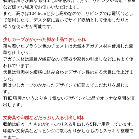
収納は深さが異なる引出し5杯を設けており、リビングや書斎・寝室
など様々な場所でお使いいただけます。
また、高さは104.5cmと少し高めなので、リビングでは電話台とし
て使用したり、デスク横に置いてサイド収納として使用したりと
様々な使い方が可能です。
少しカーブがかかった脚が上品でおしゃれ
落ち着いたブラウン色のチェストは天然木アガチス材を使用した豪
華な仕上がり。
アガチス材は肌目が緻密なので楽器や家具の引出しなどにもよく使
われています。
天板は無垢材を縦横に組み合わせデザイン性のある天板に仕上げま
した。
脚は少しカーブのかかったデザインで細部までこだわりを感じま
す。
THE 猫脚というよりさり気ないデザインが上品でオトナな空間を演
出します。
文房具や印鑑などたっぷり入る引出し5杯
収納は細々したものがたっぷり入る引出しを5杯ご用意しています。
印鑑や文房具などリビングに散らかりがちなものもスッキリ整理で
きます。