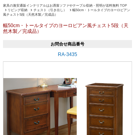
家具の激安通販インテリアルはお洒落ソファやテーブル収納・照明が送料無料 TOP
リビング収納
チェスト（引き出し）
幅50cm・トールタイプのヨーロピアン
風チェスト5段（天然木製／完成品）
幅50cm・トールタイプのヨーロピアン風チェスト5段（天
然木製／完成品）
お問合せ商品番号
RA-3435