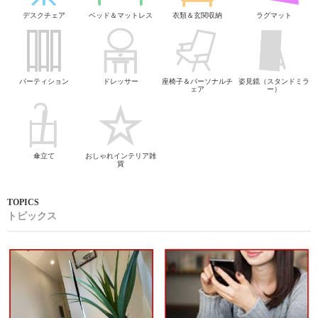
デスクチェア
ベッド＆マットレス
衣類＆玄関収納
ラグマット
パーティション
ドレッサー
座椅子＆パーソナルチ
姿見鏡（スタンドミラ
ェア
ー）
傘立て
おしゃれインテリア雑
貨
トピックス