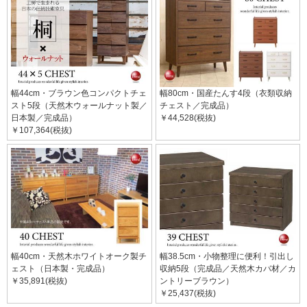
幅44cm・ブラウン色コンパクトチェ
幅80cm・国産たんす4段（衣類収納
スト5段（天然木ウォールナット製／
チェスト／完成品）
日本製／完成品）
￥44,528(税抜)
￥107,364(税抜)
幅40cm・天然木ホワイトオーク製チ
幅38.5cm・小物整理に便利！引出し
ェスト（日本製・完成品）
収納5段（完成品／天然木カバ材／カ
￥35,891(税抜)
ントリーブラウン）
￥25,437(税抜)