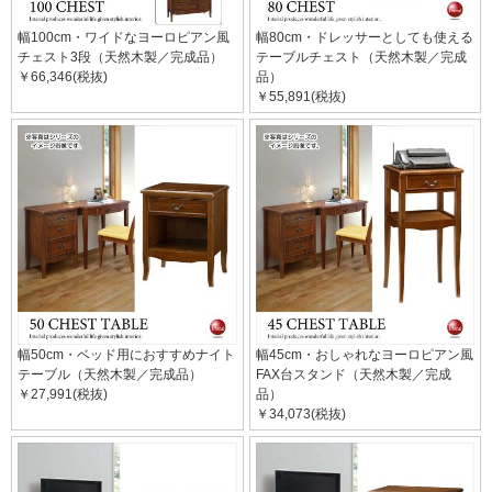
幅100cm・ワイドなヨーロピアン風
幅80cm・ドレッサーとしても使える
チェスト3段（天然木製／完成品）
テーブルチェスト（天然木製／完成
￥66,346(税抜)
品）
￥55,891(税抜)
幅50cm・ベッド用におすすめナイト
幅45cm・おしゃれなヨーロピアン風
テーブル（天然木製／完成品）
FAX台スタンド（天然木製／完成
￥27,991(税抜)
品）
￥34,073(税抜)