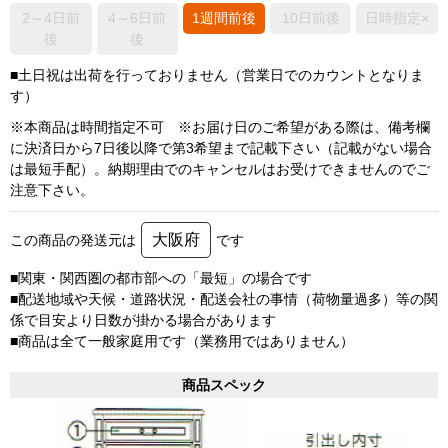
2～4日前
4～6日前
1週間前後
10日前後
日時指定×
後
後
■土日祝は出荷を行っておりません（営業日でのカウントとなりま
す）
※本商品は時間指定不可 ※お届け日のご希望がある際は、備考欄
に決済日から7日後以降で第3希望まで記載下さい（記載がない場合
は最短手配）。納期理由でのキャンセルはお受けできませんのでご
注意下さい。
大阪府
この商品の発送元は
です
■関東・関西圏の都市部への「最短」の場合です
■配送地域や天候・道路状況・配送会社の事情（荷物量過多）等の関
係で目安より日数が掛かる場合があります
■商品は全て一般家庭用です（業務用ではありません）
商品スペック