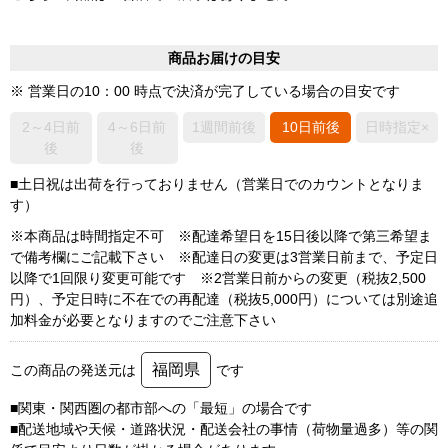
商品お届けの目安
※ 営業日の10：00 時点で決済が完了している場合の目安です
2～4日前
4～6日前
1週間前後
10日前後
日時指定×
後
後
■土日祝は出荷を行っておりません（営業日でのカウントとなりま
す）
※本商品は時間指定不可 ※配達希望日を15日後以降で第三希望ま
で備考欄にご記載下さい ※配達日の変更は3営業日前まで、予定日
以降で1回限り変更可能です ※2営業日前からの変更（税抜2,500
円）、予定日時に不在での再配達（税抜5,000円）については別途追
加料金が必要となりますのでご注意下さい
福岡県
この商品の発送元は
です
■関東・関西圏の都市部への「最短」の場合です
■配送地域や天候・道路状況・配送会社の事情（荷物量過多）等の関