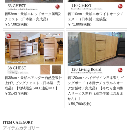
幅53cm・天然木レッドオーク製5段
幅110cm・天然木ホワイトオークチ
チェスト（日本製・完成品）
ェスト（日本製・完成品）
￥57,082(税抜)
￥71,800(税抜)
幅38cm・天然木アルダー自然塗装仕
幅120cm・ハイデザイン日本製リビ
上げリビングチェスト（日本製・完
ングボード（木目ナチュラル＆オー
成品）【地域限定SALE適応中！】
ク無垢材／完成品）【今なら室内搬
￥35,437(税抜)
入サービス無料（組立作業は含みま
せん）】
￥59,790(税抜)
アイテムカテゴリー