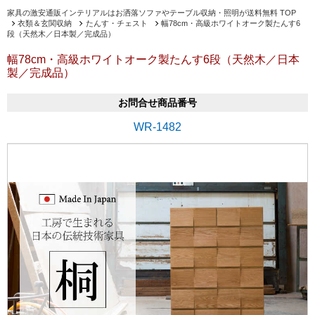
家具の激安通販インテリアルはお洒落ソファやテーブル収納・照明が送料無料 TOP
衣類＆玄関収納
たんす・チェスト
幅78cm・高級ホワイトオーク製たんす6
段（天然木／日本製／完成品）
幅78cm・高級ホワイトオーク製たんす6段（天然木／日本
製／完成品）
お問合せ商品番号
WR-1482