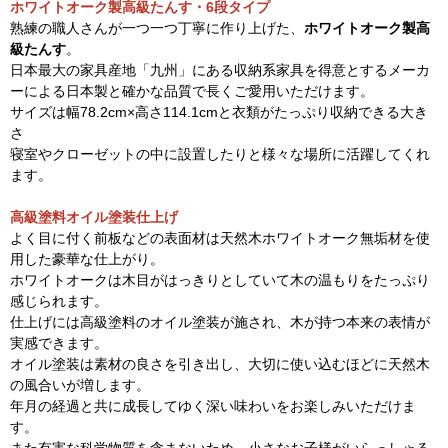
ホワイトオーク製高級たんす・6段タイプ
熟練の職人さんが一つ一つ丁寧に作り上げた、
ホワイトオーク製高
級たんす
。
日本最大の家具産地「九州」にある収納系家具を得意とするメーカ
ーによる日本製と確かな品質で長くご愛用いただけます。
サイズは幅78.2cm×高さ114.1cmと衣類がたっぷり収納できる大き
さ
寝室やクローゼットの中に設置したりと様々な場所に活躍してくれ
ます。
高級塗料オイル塗装仕上げ
よく目に付く前板などの表面材は天然木ホワイトオーク無垢材を使
用した豪華な仕上がり。
ホワイトオークは木目がはっきりとしていて木の温もりをたっぷり
感じられます。
仕上げには高級塗料のオイル塗装が施され、木が持つ本来の表情が
実感できます。
オイル塗装は素材の良さを引き出し、大切に使い込むほどに天然木
の風合いが増します。
年月の経過と共に成長してゆく深い味わいをお楽しみいただけま
す。