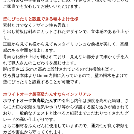
また有害な科学物質を含まないため、小さなお子様がいらっしゃる
ご家庭でも安心してお使いいただけます。
壁にぴったりと設置できる幅木よけ仕様
素材だけでなくデザイン性も秀逸！
引出し前板は斜めにカットされたデザインで、立体感のある仕上が
り。
正面から見ても横から見てもスタイリッシュな前板が美しく、高級
感のある空間を演出します。
背面も化粧仕上げが施されており、見えない部分まで細かく手を入
れて職人さんのこだわりを感じせます。
脚は高さ12.5cmと高めに設計されているのでお掃除も楽々。
後ろ脚は本体より15mm内側に入っているので、壁の幅木をよけて
壁にぴったりと設置することが可能です。
ホワイトオーク製高級たんすならインテリアル
ホワイトオーク製高級たんす
の引出し内部は強度を高めた箱組、さ
らに大切な衣類を湿気やホコリ等から保護する擦り込みが施されて
おり、一般的なチェストと比べると細部までこだわりつくされたグ
レードの高い仕上がりです。
さらに桐材をふんだんに使用していますので、通気性が良く衣類を
カビや害虫から守ってくれます。