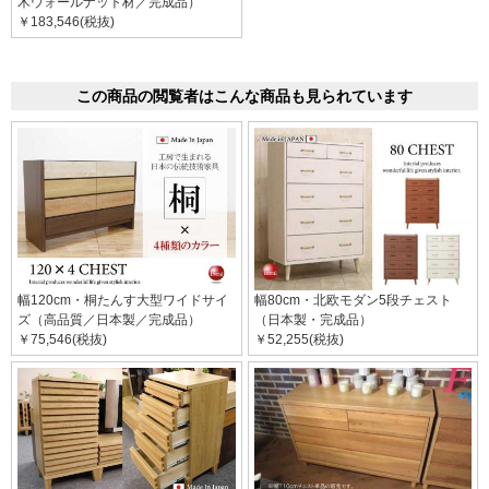
木ウォールナット材／完成品）
￥183,546(税抜)
この商品の閲覧者はこんな商品も見られています
幅120cm・桐たんす大型ワイドサイ
幅80cm・北欧モダン5段チェスト
ズ（高品質／日本製／完成品）
（日本製・完成品）
￥75,546(税抜)
￥52,255(税抜)