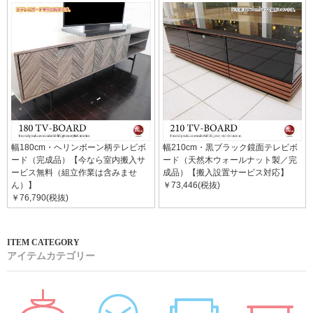
幅180cm・ヘリンボーン柄テレビボ
幅210cm・黒ブラック鏡面テレビボ
ード（完成品）【今なら室内搬入サ
ード（天然木ウォールナット製／完
ービス無料（組立作業は含みませ
成品）【搬入設置サービス対応】
ん）】
￥73,446(税抜)
￥76,790(税抜)
アイテムカテゴリー