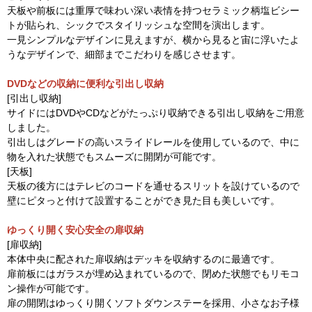
天板や前板には重厚で味わい深い表情を持つセラミック柄塩ビシー
トが貼られ、シックでスタイリッシュな空間を演出します。
一見シンプルなデザインに見えますが、横から見ると宙に浮いたよ
うなデザインで、細部までこだわりを感じさせます。
DVDなどの収納に便利な引出し収納
[引出し収納]
サイドにはDVDやCDなどがたっぷり収納できる引出し収納をご用意
しました。
引出しはグレードの高いスライドレールを使用しているので、中に
物を入れた状態でもスムーズに開閉が可能です。
[天板]
天板の後方にはテレビのコードを通せるスリットを設けているので
壁にピタっと付けて設置することができ見た目も美しいです。
ゆっくり開く安心安全の扉収納
[扉収納]
本体中央に配された扉収納はデッキを収納するのに最適です。
扉前板にはガラスが埋め込まれているので、閉めた状態でもリモコ
ン操作が可能です。
扉の開閉はゆっくり開くソフトダウンステーを採用、小さなお子様