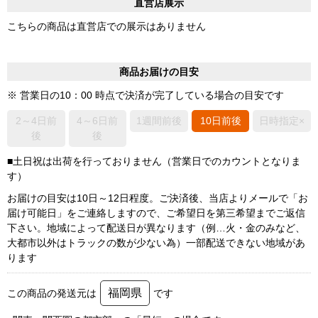
直営店展示
こちらの商品は直営店での展示はありません
商品お届けの目安
※ 営業日の10：00 時点で決済が完了している場合の目安です
2～4日前
4～6日前
1週間前後
10日前後
日時指定×
後
後
■土日祝は出荷を行っておりません（営業日でのカウントとなりま
す）
お届けの目安は10日～12日程度。ご決済後、当店よりメールで「お
届け可能日」をご連絡しますので、ご希望日を第三希望までご返信
下さい。地域によって配送日が異なります（例…火・金のみなど、
大都市以外はトラックの数が少ない為）一部配送できない地域があ
ります
福岡県
この商品の発送元は
です