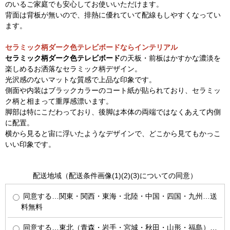
のいるご家庭でも安心してお使いいただけます。
背面は背板が無いので、排熱に優れていて配線もしやすくなってい
ます。
セラミック柄ダーク色テレビボードならインテリアル
セラミック柄ダーク色テレビボード
の天板・前板はかすかな濃淡を
楽しめるお洒落なセラミック柄デザイン。
光沢感のないマットな質感で上品な印象です。
側面や内装はブラックカラーのコート紙が貼られており、セラミッ
ク柄と相まって重厚感漂います。
脚部は特にこだわっており、後脚は本体の両端ではなくあえて内側
に配置。
横から見ると宙に浮いたようなデザインで、どこから見てもかっこ
いい印象です。
配送地域（配送条件画像(1)(2)(3)についての同意）
同意する…関東・関西・東海・北陸・中国・四国・九州…送
料無料
同意する…東北（青森・岩手・宮城・秋田・山形・福島）…