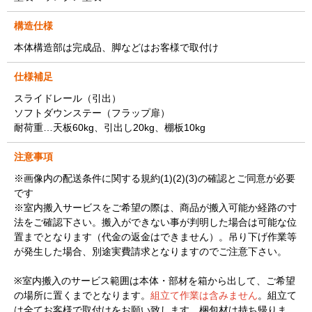
構造仕様
本体構造部は完成品、脚などはお客様で取付け
仕様補足
スライドレール（引出）
ソフトダウンステー（フラップ扉）
耐荷重…天板60kg、引出し20kg、棚板10kg
注意事項
※画像内の配送条件に関する規約(1)(2)(3)の確認とご同意が必要
です
※室内搬入サービスをご希望の際は、商品が搬入可能か経路の寸
法をご確認下さい。搬入ができない事が判明した場合は可能な位
置までとなります（代金の返金はできません）。吊り下げ作業等
が発生した場合、別途実費請求となりますのでご注意下さい。
※室内搬入のサービス範囲は本体・部材を箱から出して、ご希望
の場所に置くまでとなります。
組立て作業は含みません
。組立て
は全てお客様で取付けをお願い致します。梱包材は持ち帰りま