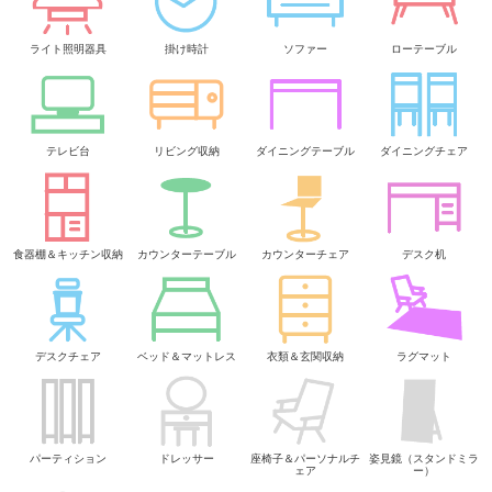
ライト照明器具
掛け時計
ソファー
ローテーブル
テレビ台
リビング収納
ダイニングテーブル
ダイニングチェア
食器棚＆キッチン収納
カウンターテーブル
カウンターチェア
デスク机
デスクチェア
ベッド＆マットレス
衣類＆玄関収納
ラグマット
パーティション
ドレッサー
座椅子＆パーソナルチ
姿見鏡（スタンドミラ
ェア
ー）