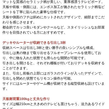
マットな質感のセラミック柄が美しい、重厚感漂うテレビボード。
天板や前板・側面には、エンボス加工が施されたセラミック柄塩ビ
シートを丁寧に貼られた豪華な仕様です。
天板や側面のフチは斜めにカットされたデザインで、細部までこだ
わりを感じさせます。
都会的でカッコ良いモダンやクールなど、スタイリッシュなお部屋
作りを目指されている方におすすめです。
デッキやルーターが収納できる引出し3杯
収納スペースは引出し3杯と使い勝手の良いシンプルな構成。
引出しは奥の物まで取り出せるフルオープンレールを使用してお
り、中に物を入れた状態でも滑らかな開閉が可能です。
引き出しを開けると、それぞれ棚板が付いておりデッキを収納する
ことができます。
また、引出し前板の上部にはガラスのラインが入ったデザインで、
引出しを閉めた状態でもリモコン操作が可能。
サイドにはルーターやゲーム機が収納できる縦型収納も設けていま
す。
天板耐荷重100kgと丈夫な作り
サイズは幅210cmと大きめのテレビも置けちゃう、迫力あるワイド