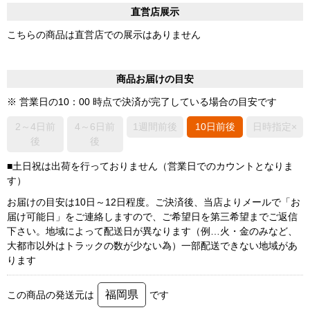
直営店展示
こちらの商品は直営店での展示はありません
商品お届けの目安
※ 営業日の10：00 時点で決済が完了している場合の目安です
2～4日前
4～6日前
1週間前後
10日前後
日時指定×
後
後
■土日祝は出荷を行っておりません（営業日でのカウントとなりま
す）
お届けの目安は10日～12日程度。ご決済後、当店よりメールで「お
届け可能日」をご連絡しますので、ご希望日を第三希望までご返信
下さい。地域によって配送日が異なります（例…火・金のみなど、
大都市以外はトラックの数が少ない為）一部配送できない地域があ
ります
福岡県
この商品の発送元は
です