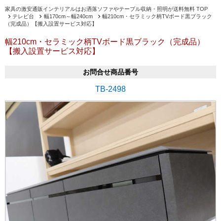
家具の激安通販インテリアルはお洒落ソファやテーブル収納・照明が送料無料 TOP
テレビ台
幅170cm～幅240cm
幅210cm・セラミック柄TVボード黒ブラック
（完成品）【搬入設置サービス対応】
幅210cm・セラミック柄TVボード黒ブラック（完成品）
【搬入設置サービス対応】
お問合せ商品番号
TB-2498