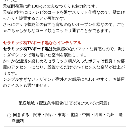
サイズ。
天板耐荷重は約100kgと丈夫なつくりも魅力的です。
天板の後方にはテレビのコードを通すスリット仕様なので、壁にぴ
ったりと設置することが可能です。
さらにデッキ収納部の背面も背板のないオープン仕様なので、ごち
ゃごちゃしがちなコード類もスッキリ通すことができます。
セラミック柄TVボード黒ならインテリアル
セラミック柄TVボード黒
は光沢感のないマットな質感なので、派手
すぎずシックで落ち着いた空間を演出します。
かすかな濃淡を楽しめるセラミック柄が入ったボディは程良くお部
屋のアクセントになり、設置するだけでハイセンスな空間が仕上が
ります。
シンプルすぎないデザインが意外とお部屋に合わせやすく、お部屋
のテイストも選びません。
配送地域（配送条件画像(1)(2)(3)についての同意）
同意する…関東・関西・東海・北陸・中国・四国・九州…送
料無料