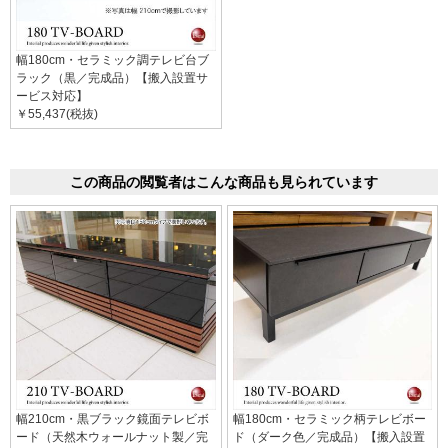
幅180cm・セラミック調テレビ台ブ
ラック（黒／完成品）【搬入設置サ
ービス対応】
￥55,437(税抜)
この商品の閲覧者はこんな商品も見られています
幅210cm・黒ブラック鏡面テレビボ
幅180cm・セラミック柄テレビボー
ード（天然木ウォールナット製／完
ド（ダーク色／完成品）【搬入設置