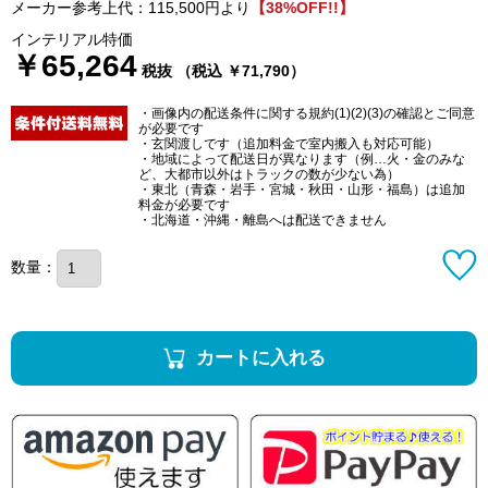
メーカー参考上代：115,500円より
【38%OFF!!】
インテリアル特価
￥65,264
税抜 （税込 ￥71,790）
・画像内の配送条件に関する規約(1)(2)(3)の確認とご同意
が必要です
・玄関渡しです（追加料金で室内搬入も対応可能）
・地域によって配送日が異なります（例…火・金のみな
ど、大都市以外はトラックの数が少ない為）
・東北（青森・岩手・宮城・秋田・山形・福島）は追加
料金が必要です
・北海道・沖縄・離島へは配送できません
数量：
カートに入れる