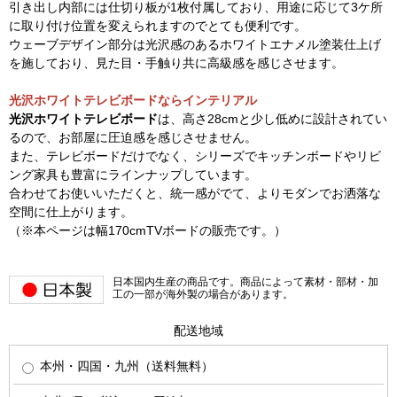
引き出し内部には仕切り板が1枚付属しており、用途に応じて3ケ所
に取り付け位置を変えられますのでとても便利です。
ウェーブデザイン部分は光沢感のあるホワイトエナメル塗装仕上げ
を施しており、見た目・手触り共に高級感を感じさせます。
光沢ホワイトテレビボードならインテリアル
光沢ホワイトテレビボード
は、高さ28cmと少し低めに設計されてい
るので、お部屋に圧迫感を感じさせません。
また、テレビボードだけでなく、シリーズでキッチンボードやリビ
ング家具も豊富にラインナップしています。
合わせてお使いいただくと、統一感がでて、よりモダンでお洒落な
空間に仕上がります。
（※本ページは幅170cmTVボードの販売です。）
日本国内生産の商品です。商品によって素材・部材・加
工の一部が海外製の場合があります。
配送地域
本州・四国・九州（送料無料）