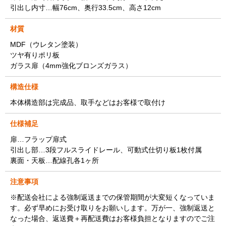
引出し内寸…幅76cm、奥行33.5cm、高さ12cm
材質
MDF（ウレタン塗装）
ツヤ有りポリ板
ガラス扉（4mm強化ブロンズガラス）
構造仕様
本体構造部は完成品、取手などはお客様で取付け
仕様補足
扉…フラップ扉式
引出し部…3段フルスライドレール、可動式仕切り板1枚付属
裏面・天板…配線孔各1ヶ所
注意事項
※配送会社による強制返送までの保管期間が大変短くなっていま
す。必ず早めにお受け取りをお願いします。万が一、強制返送と
なった場合、返送費＋再配送費はお客様負担となりますのでご注