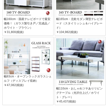
幅160cm・国産テレビボードで最安
幅165cm・北欧モダン薄型テレビボ
価格！（ガラス製引き戸／完成品／
ード（スタイリッシュ＆ハイグレー
ホワイト・ブラウン）
ド）
￥31,800(税抜)
￥104,982(税抜)
幅83cm・オープンラックガラスシェ
ルフ（ディスプレイ収納）
￥47,082(税抜)
幅110cm・おしゃれツヤありリビン
グテーブル（光沢仕上げ／ホワイ
ト・グレー）
￥45,437(税抜)