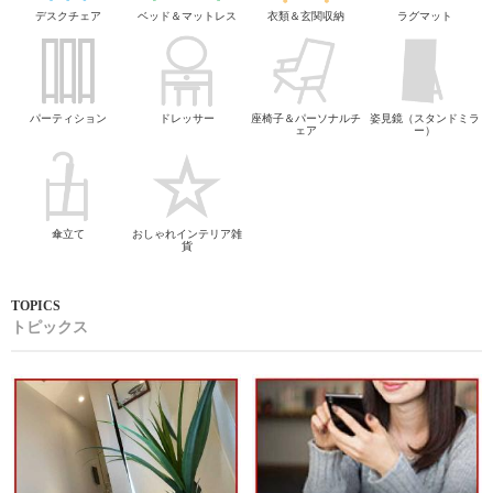
デスクチェア
ベッド＆マットレス
衣類＆玄関収納
ラグマット
パーティション
ドレッサー
座椅子＆パーソナルチ
姿見鏡（スタンドミラ
ェア
ー）
傘立て
おしゃれインテリア雑
貨
トピックス