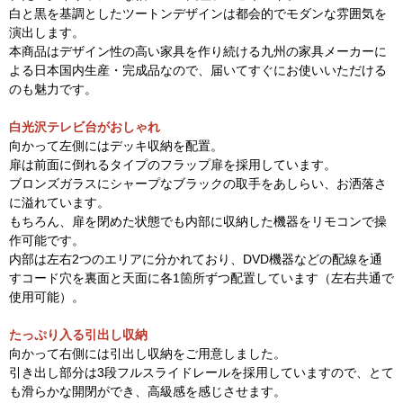
白と黒を基調としたツートンデザインは都会的でモダンな雰囲気を
演出します。
本商品はデザイン性の高い家具を作り続ける九州の家具メーカーに
よる日本国内生産・完成品なので、届いてすぐにお使いいただける
のも魅力です。
白光沢テレビ台がおしゃれ
向かって左側にはデッキ収納を配置。
扉は前面に倒れるタイプのフラップ扉を採用しています。
ブロンズガラスにシャープなブラックの取手をあしらい、お洒落さ
に溢れています。
もちろん、扉を閉めた状態でも内部に収納した機器をリモコンで操
作可能です。
内部は左右2つのエリアに分かれており、DVD機器などの配線を通
すコード穴を裏面と天面に各1箇所ずつ配置しています（左右共通で
使用可能）。
たっぷり入る引出し収納
向かって右側には引出し収納をご用意しました。
引き出し部分は3段フルスライドレールを採用していますので、とて
も滑らかな開閉ができ、高級感を感じさせます。