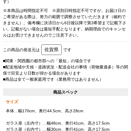
す）
※本商品は時間指定不可 ※原則日時指定不可ですが、お届け日の
ご希望がある際は、努力の範囲で調整させていただきます（確約で
きません）。備考欄に決済日から6日後以降で第3希望まで記載下さ
い。記載がない場合は最短手配となります。納期理由でのキャンセ
ルはお受けできませんのでご注意下さい。
佐賀県
この商品の発送元は
です
■関東・関西圏の都市部への「最短」の場合です
■配送地域や天候・道路状況・配送会社の事情（荷物量過多）等の関
係で目安より日数が掛かる場合があります
■商品は全て一般家庭用です（業務用ではありません）
商品スペック
サイズ
本体…幅170cm、奥行44.5cm、高さ28cm
ガラス扉（左内寸）…幅48cm、奥行41cm、高さ17.5cm
ガラス扉（右内寸）…幅30cm、奥行41cm、高さ17.5cm