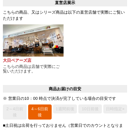
直営店展示
こちらの商品、又はシリーズ商品は以下の直営店舗で実際にご覧い
ただけます
大日ベアーズ店
こちらの商品は店舗で実際にご
覧いただけます。
商品お届けの目安
※ 営業日の10：00 時点で決済が完了している場合の目安です
2～4日前
4～6日前
1週間前後
10日前後
日時指定×
後
後
■土日祝は出荷を行っておりません（営業日でのカウントとなりま