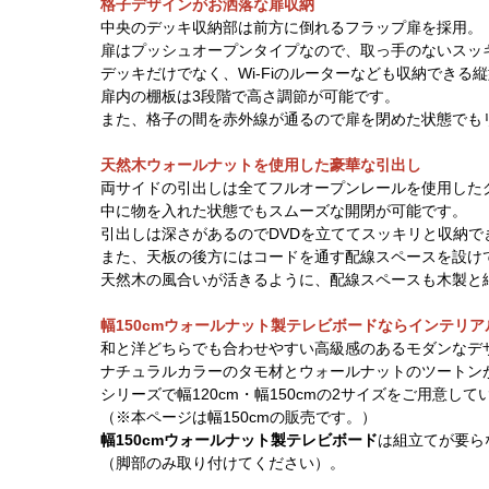
格子デザインがお洒落な扉収納
中央のデッキ収納部は前方に倒れるフラップ扉を採用。
扉はプッシュオープンタイプなので、取っ手のないスッ
デッキだけでなく、Wi-Fiのルーターなども収納できる
扉内の棚板は3段階で高さ調節が可能です。
また、格子の間を赤外線が通るので扉を閉めた状態でも
天然木ウォールナットを使用した豪華な引出し
両サイドの引出しは全てフルオープンレールを使用した
中に物を入れた状態でもスムーズな開閉が可能です。
引出しは深さがあるのでDVDを立ててスッキリと収納で
また、天板の後方にはコードを通す配線スペースを設け
天然木の風合いが活きるように、配線スペースも木製と
幅150cmウォールナット製テレビボードならインテリア
和と洋どちらでも合わせやすい高級感のあるモダンなデ
ナチュラルカラーのタモ材とウォールナットのツートン
シリーズで幅120cm・幅150cmの2サイズをご用意して
（※本ページは幅150cmの販売です。）
幅150cmウォールナット製テレビボード
は組立てが要ら
（脚部のみ取り付けてください）。