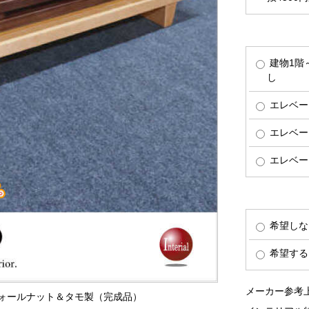
建物1階
し
エレベー
エレベー
エレベー
希望しな
希望する
メーカー参考上
ド ウォールナット＆タモ製（完成品）