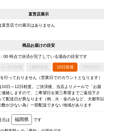
直営店展示
は直営店での展示はありません
商品お届けの目安
0：00 時点で決済が完了している場合の目安です
4～6日前後
1週間前後
10日前後
日時指定×
荷を行っておりません（営業日でのカウントとなります）
は10日～12日程度。ご決済後、当店よりメールで「お届
ご連絡しますので、ご希望日を第三希望までご返信下さ
って配送日が異なります（例…火・金のみなど、大都市以
の数が少ない為）一部配送できない地域があります
福岡県
送元は
です
圏の都市部への「最短」の場合です