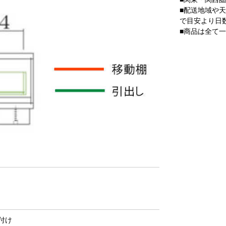
■配送地域や
で目安より日
■商品は全て
付け