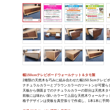
幅150cmテレビボードウォールナット＆タモ製
2種類の天然木を巧みに組み合わせた幅150.5cmテレビ
ナチュラルカラーとブラウンカラーのツートンが可愛ら
天板から側面までのナチュラルカラーの部分は天然木タ
前板には味わい深いカラーで上品な天然木ウォールナッ
格子デザインは突板を真空張りで作成し、1本1本に手