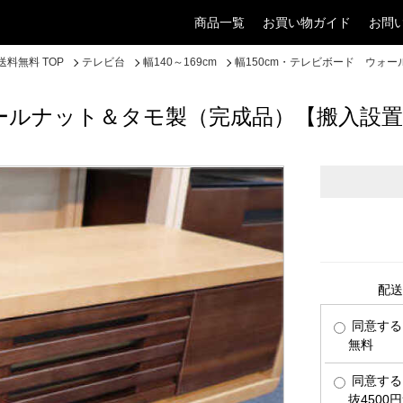
商品一覧
お買い物ガイド
お問
料無料 TOP
テレビ台
幅140～169cm
幅150cm・テレビボード ウォ
ォールナット＆タモ製（完成品）【搬入設
配送
同意する
無料
同意する
抜4500