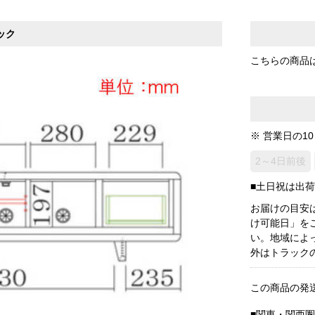
ック
こちらの商品
※ 営業日の1
2～4日前後
■土日祝は出
お届けの目安
け可能日」を
い。地域によ
外はトラック
この商品の発
■関東・関西