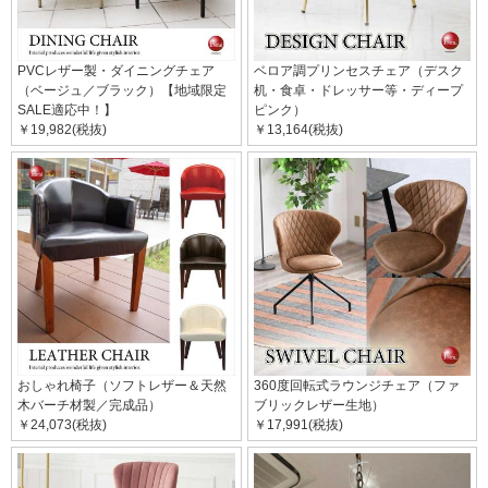
PVCレザー製・ダイニングチェア
ベロア調プリンセスチェア（デスク
（ベージュ／ブラック）【地域限定
机・食卓・ドレッサー等・ディープ
SALE適応中！】
ピンク）
￥19,982(税抜)
￥13,164(税抜)
おしゃれ椅子（ソフトレザー＆天然
360度回転式ラウンジチェア（ファ
木バーチ材製／完成品）
ブリックレザー生地）
￥24,073(税抜)
￥17,991(税抜)