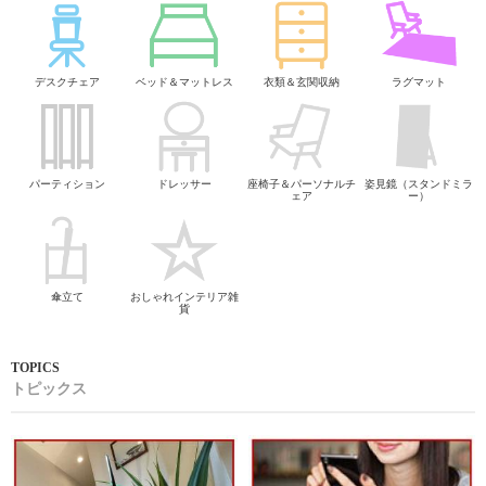
デスクチェア
ベッド＆マットレス
衣類＆玄関収納
ラグマット
パーティション
ドレッサー
座椅子＆パーソナルチ
姿見鏡（スタンドミラ
ェア
ー）
傘立て
おしゃれインテリア雑
貨
トピックス