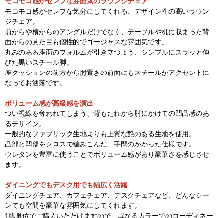
モコモコ感がセレブな雰囲気のラウンジチェア
モコモコ感がセレブな気分にしてくれる、デザイン性の高いラウン
ジチェア。
前からや横からのアングルだけでなく、テーブルや机に収まった背
面からの見た目も個性的でゴージャスな雰囲気です。
丸みのある座面のフォルムが引き立つよう、シンプルにスラッと伸
びた黒いスチール脚。
座クッションの前方から肘置きの前面にもスチールがアクセントに
なってお洒落です。
ボリューム感が高級感を演出
つい視線を奪われてしまう、背もたれから肘にかけての凹凸感のあ
るデザイン。
一般的なファブリック生地よりも上質な艶のある生地を使用。
凸部と凹部をクロスで編みこんだ、手間のかかった仕様です。
ウレタンを豊富に使うことでボリューム感があり豪華さを感じさせ
ます。
ダイニングでもデスク用でも幅広く活躍
ダイニングチェア、カフェチェア、デスクチェアなど、どんなシー
ンでも空間を豪華な雰囲気にしてくれます。
1脚単位でご購入いただけますので、異なるカラーでのコーディネー