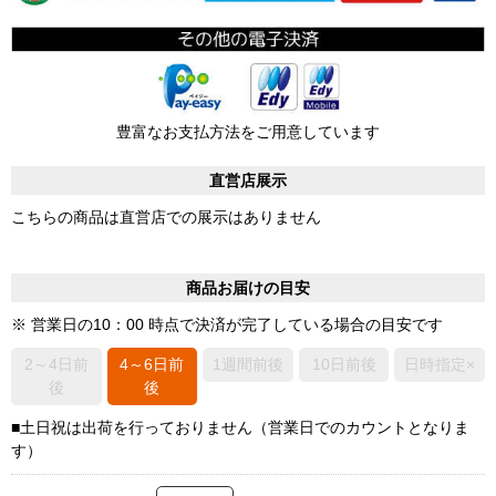
豊富なお支払方法をご用意しています
直営店展示
こちらの商品は直営店での展示はありません
商品お届けの目安
※ 営業日の10：00 時点で決済が完了している場合の目安です
2～4日前
4～6日前
1週間前後
10日前後
日時指定×
後
後
■土日祝は出荷を行っておりません（営業日でのカウントとなりま
す）