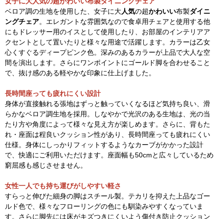
女子に大人気の超かわいい布製ダイニングチェア
ベロア調の生地を使用した、女子に大
人気
の超
かわいい
布製
ダイニ
ングチェア
。エレガントな雰囲気なので食卓用チェアと使用する他
にもドレッサー用のイスとして使用したり、お部屋のインテリアア
クセントとして置いたりと様々な用途で活躍します。カラーは乙女
心くすぐるディープピンク色。深みのあるカラーが上品で大人な空
間を演出します。さらにワンポイントにゴールド脚を合わせること
で、抜け感のある軽やかな印象に仕上げました。
長時間座っても疲れにくい設計
身体が直接触れる張地はずっと触っていくなるほど気持ち良い、滑
らかなベロア調生地を採用。しなやかで光沢のある生地は、光の当
たり方や角度によって様々な見え方が楽しめます。さらに、背もた
れ・座面は程良いクッション性があり、長時間座っても疲れにくい
仕様。身体にしっかりフィットするようなカーブがかかった設計
で、快適にご利用いただけます。座面幅も50cmと広々しているため
窮屈感も感じさせません。
女性一人でも持ち運びがしやすい軽さ
すらっと伸びた細身の脚はスチール製。テカリを抑えた上品なゴー
ルド色で、様々なフローリングの色にも馴染みやすくなっていま
す。さらに脚先には床がキズつきにくいよう傷付き防止クッション