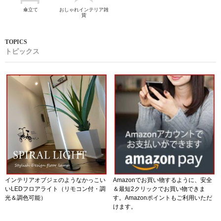
傘立て
おしゃれインテリア雑
貨
トピックス
インテリアオブジェのようなかっこい
Amazonでお買い物するように、安全
いLEDフロアライト（リモコン付・調
＆最短2クリックでお買い物できま
光＆調色可能）
す。Amazonポイントもご利用いただ
けます。