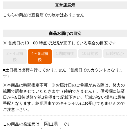
直営店展示
こちらの商品は直営店での展示はありません
商品お届けの目安
※ 営業日の10：00 時点で決済が完了している場合の目安です
2～4日前
4～6日前
1週間前後
10日前後
日時指定×
後
後
■土日祝は出荷を行っておりません（営業日でのカウントとなりま
す）
※本商品は時間指定不可 ※お届け日のご希望がある際は、努力の
範囲で調整させていただきます（確約できません）。備考欄に決済
日から5日後以降で第3希望まで記載下さい。記載がない場合は最短
手配となります。納期理由でのキャンセルはお受けできませんので
ご注意下さい。
岡山県
この商品の発送元は
です