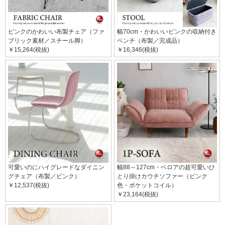
ピンクのかわいい布製チェア（ファ
幅70cm・かわいいピンクの収納付き
ブリック素材／スチール脚）
ベンチ（布製／完成品）
￥15,264(税抜)
￥16,346(税抜)
可愛いのにハイグレードなダイニン
幅88～127cm・ベロアの超可愛いひ
グチェア（布製／ピンク）
とり掛けカウチソファー（ピンク
￥12,537(税抜)
色・ポケットコイル）
￥23,164(税抜)